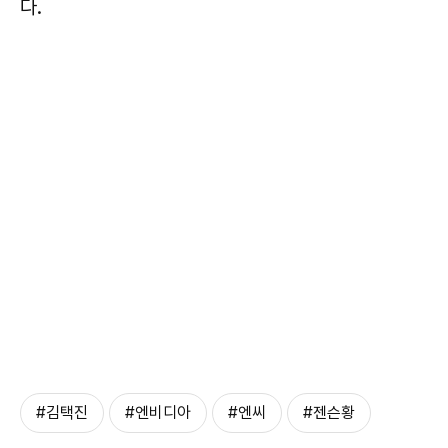
다.
#김택진
#엔비디아
#엔씨
#젠슨황