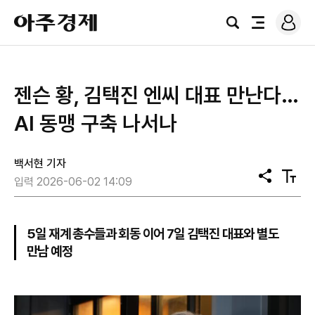
로
아
그
검
전
주
인
색
체
경
메
제
뉴
젠슨 황, 김택진 엔씨 대표 만난다…
AI 동맹 구축 나서나
백서현 기자
공
텍
입력 2026-06-02 14:09
유
스
트
크
기
5일 재계 총수들과 회동 이어 7일 김택진 대표와 별도
만남 예정