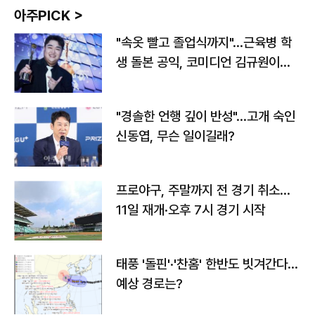
아주PICK >
"속옷 빨고 졸업식까지"…근육병 학
생 돌본 공익, 코미디언 김규원이었
다
"경솔한 언행 깊이 반성"…고개 숙인
신동엽, 무슨 일이길래?
프로야구, 주말까지 전 경기 취소…
11일 재개·오후 7시 경기 시작
태풍 '돌핀'·'찬홈' 한반도 빗겨간다…
예상 경로는?