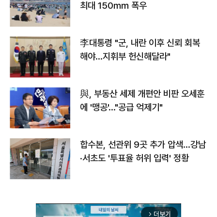
최대 150㎜ 폭우
李대통령 "군, 내란 이후 신뢰 회복
해야…지휘부 헌신해달라"
與, 부동산 세제 개편안 비판 오세훈
에 '맹공'…"공급 억제기"
합수본, 선관위 9곳 추가 압색…강남
·서초도 '투표율 허위 입력' 정황
더보기
arrow_forward_ios