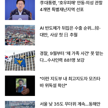
李대통령, '호우피해' 안동·의성 관할
4개면 특별재난지역 선포
AI 반도체가 뒤집은 수출 순위…韓·
대만, 사상 첫 日 추월
경찰, 9월부터 '제 가족 사건' 못 맡는
다…수사인력 881명 보강
"이란 지도부 내 최고지도자 모즈타
바 위독설 확산"
서울 낮 35도 무더위 계속…동해안