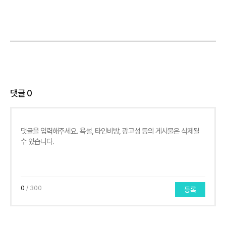
댓글
0
0
/ 300
등록