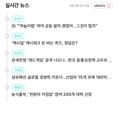
실시간 뉴스
08.08 07:46
UPDATE
4분전
與 "'하늘이법' 여야 공동 발의 괜찮아…그것이 협치"
9분전
'캐시딜' 캐시워크 돈 버는 퀴즈, 정답은?
14분전
관세전쟁 '엔드게임' 윤곽 나오나…한국 新통상정책 교두보 활
용해야
17분전
섬유패션 글로벌 경쟁력 키운다…산업부 15개 과제 180억 지
원
18분전
농식품부, '천원의 아침밥' 참여 200개 대학 선정