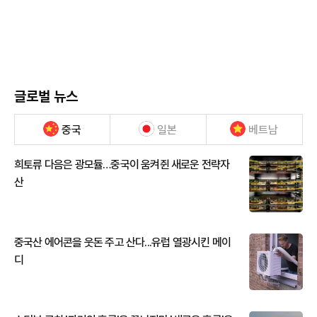
글로벌 뉴스
중국
일본
베트남
희토류 다음은 광모듈…중국이 움켜쥔 새로운 전략자
산
중국산 에어콘을 웃돈 주고 산다...유럽 열광시킨 메이
디