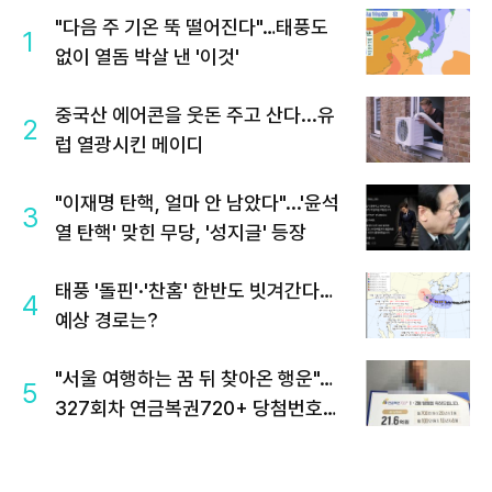
"다음 주 기온 뚝 떨어진다"…태풍도
1
없이 열돔 박살 낸 '이것'
중국산 에어콘을 웃돈 주고 산다...유
2
럽 열광시킨 메이디
"이재명 탄핵, 얼마 안 남았다"...'윤석
3
열 탄핵' 맞힌 무당, '성지글' 등장
태풍 '돌핀'·'찬홈' 한반도 빗겨간다…
4
예상 경로는?
"서울 여행하는 꿈 뒤 찾아온 행운"…
5
327회차 연금복권720+ 당첨번호조
회 주목