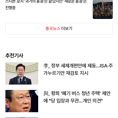
스티븐 로치 '과거의 홍콩'은 끝났지만 '새로운 홍콩'은
진행중
중국뉴스
더보기
추천기사
李, 정부 세제개편안에 제동…ISA·주
가누르기안 재검토 지시
與, 황희 '폐기 버스 청년 주택' 제안
에 "당 입장과 무관…개인 의견"