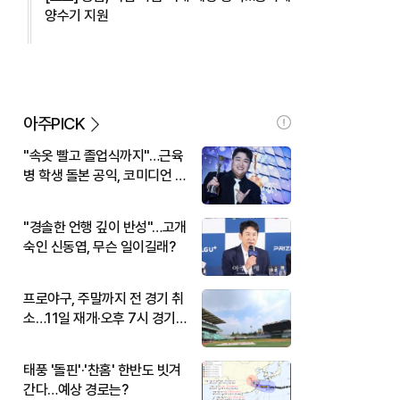
양수기 지원
아주PICK
"속옷 빨고 졸업식까지"…근육
병 학생 돌본 공익, 코미디언 김
규원이었다
"경솔한 언행 깊이 반성"…고개
숙인 신동엽, 무슨 일이길래?
프로야구, 주말까지 전 경기 취
소…11일 재개·오후 7시 경기
시작
태풍 '돌핀'·'찬홈' 한반도 빗겨
간다…예상 경로는?