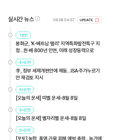
실시간 뉴스
08.08 04:57
UPDATE
7분전
봉화군, 'K-베트남 밸리' 지역특화발전특구 지
정…한·베 800년 인연, 미래 성장동력으로
4시간전
李, 정부 세제개편안에 제동…ISA·주가누르기
안 재검토 지시
5시간전
[오늘의 운세] 띠별 운세-8월 8일
5시간전
[오늘의 운세] 별자리별 운세-8월 8일
5시간전
[포토] 농협, 폭염·가뭄 피해 예방 총력…농가에