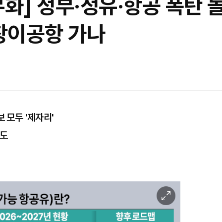
무화] 정부·정유·항공 폭탄 돌
 창이공항 가나
 모두 '제자리'
려도
이
미