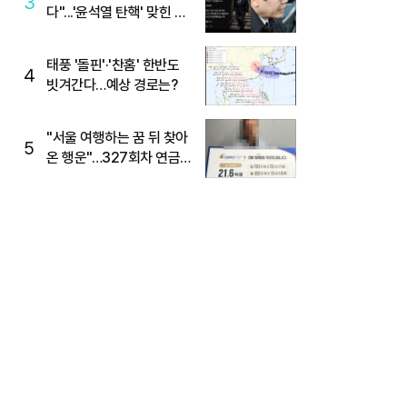
3
다"...'윤석열 탄핵' 맞힌 무
당, '성지글' 등장
태풍 '돌핀'·'찬홈' 한반도
4
빗겨간다…예상 경로는?
"서울 여행하는 꿈 뒤 찾아
5
온 행운"…327회차 연금
복권720+ 당첨번호조회
주목