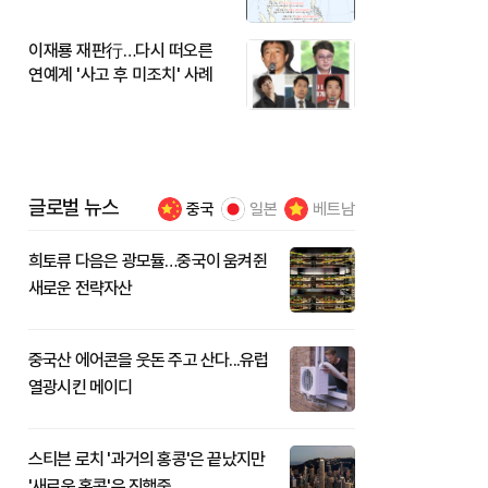
이재룡 재판行…다시 떠오른
연예계 '사고 후 미조치' 사례
글로벌 뉴스
중국
일본
베트남
희토류 다음은 광모듈…중국이 움켜쥔
새로운 전략자산
중국산 에어콘을 웃돈 주고 산다...유럽
열광시킨 메이디
스티븐 로치 '과거의 홍콩'은 끝났지만
'새로운 홍콩'은 진행중