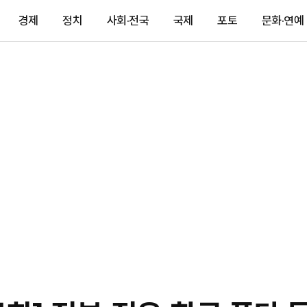
경제
정치
사회·전국
국제
포토
문화·연예