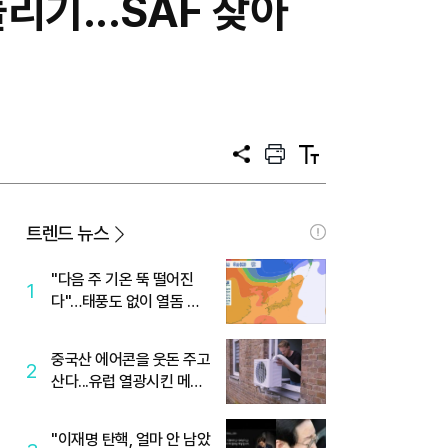
리기...SAF 찾아
공
프
텍
유
린
스
트
트
크
기
트렌드 뉴스
"다음 주 기온 뚝 떨어진
1
다"…태풍도 없이 열돔 박
살 낸 '이것'
중국산 에어콘을 웃돈 주고
2
산다...유럽 열광시킨 메이
디
"이재명 탄핵, 얼마 안 남았