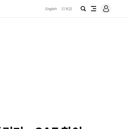
로
English
日本語
그
검
전
인
색
체
메
뉴