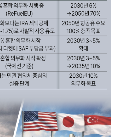
지
확
대