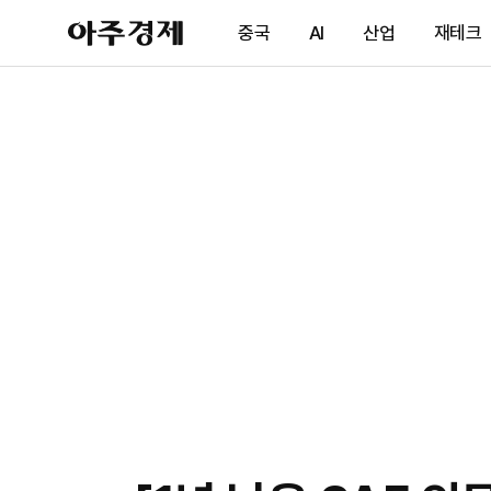
아
중국
AI
산업
재테크
주
경
제