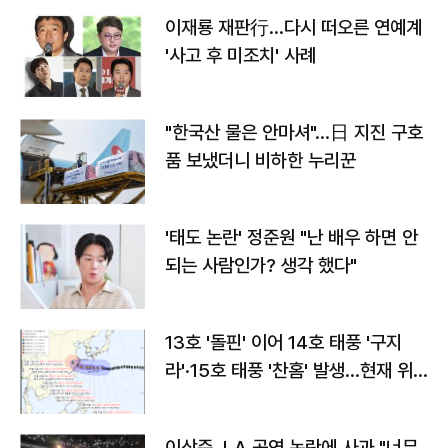
이재룡 재판行…다시 떠오른 연예계
'사고 후 미조치' 사례
"한국산 물은 안마셔"…日 지진 구호
품 보냈더니 비하한 누리꾼
'태도 논란' 정준원 "난 배우 하면 안
되는 사람인가? 생각 했다"
13호 '돌핀' 이어 14호 태풍 '구지
라'·15호 태풍 '찬홈' 발생…현재 위
치와 이동경로는?
이상준, LA 공연 논란에 사과 "너무