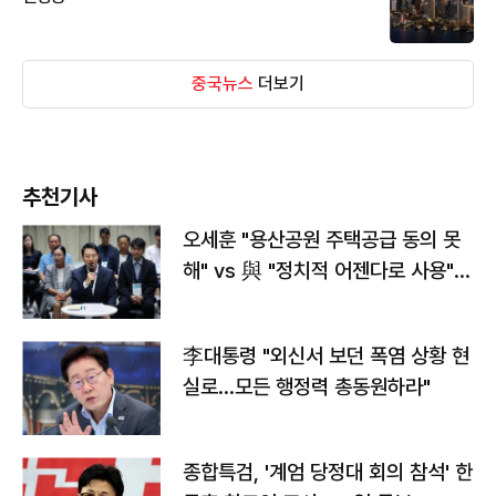
중국뉴스
더보기
추천기사
오세훈 "용산공원 주택공급 동의 못
해" vs 與 "정치적 어젠다로 사용"
맞불
李대통령 "외신서 보던 폭염 상황 현
실로…모든 행정력 총동원하라"
종합특검, '계엄 당정대 회의 참석' 한