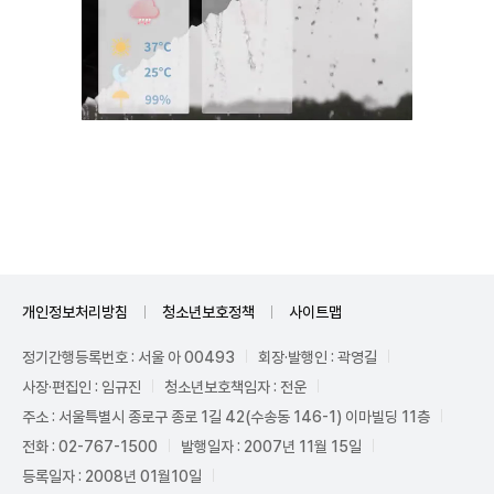
Unmute
개인정보처리방침
청소년보호정책
사이트맵
정기간행등록번호 : 서울 아 00493
회장·발행인 : 곽영길
사장·편집인 : 임규진
청소년보호책임자 : 전운
주소 : 서울특별시 종로구 종로 1길 42(수송동 146-1) 이마빌딩 11층
전화 : 02-767-1500
발행일자 : 2007년 11월 15일
등록일자 : 2008년 01월10일