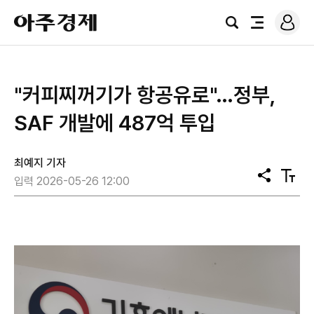
로
아
그
검
전
주
인
색
체
경
메
제
뉴
"커피찌꺼기가 항공유로"…정부,
SAF 개발에 487억 투입
최예지 기자
공
텍
입력 2026-05-26 12:00
유
스
트
크
기