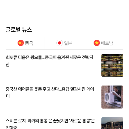
글로벌 뉴스
중국
일본
베트남
희토류 다음은 광모듈…중국이 움켜쥔 새로운 전략자
산
중국산 에어콘을 웃돈 주고 산다...유럽 열광시킨 메이
디
스티븐 로치 '과거의 홍콩'은 끝났지만 '새로운 홍콩'은
진행중