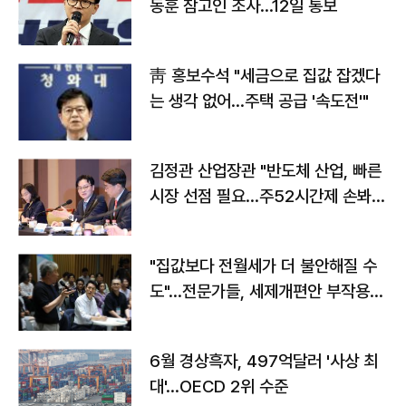
동훈 참고인 조사...12일 통보
靑 홍보수석 "세금으로 집값 잡겠다
는 생각 없어…주택 공급 '속도전'"
김정관 산업장관 "반도체 산업, 빠른
시장 선점 필요…주52시간제 손봐
야"
"집값보다 전월세가 더 불안해질 수
도"…전문가들, 세제개편안 부작용
우려
6월 경상흑자, 497억달러 '사상 최
대'…OECD 2위 수준