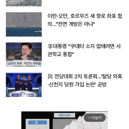
이란·오만, 호르무즈 새 항로 좌표 합
의…"전면 개방은 아냐"
李대통령 "쿠데타 소지 없애려면 사
관학교 통합"
與 전당대회 2차 토론회…'탈당 의혹
·신천지 당원 가입 논란' 공방
더보기
arrow_forward_ios