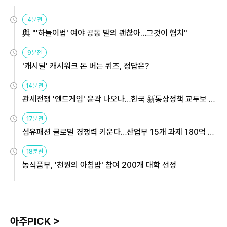
4분전
與 "'하늘이법' 여야 공동 발의 괜찮아…그것이 협치"
9분전
'캐시딜' 캐시워크 돈 버는 퀴즈, 정답은?
14분전
관세전쟁 '엔드게임' 윤곽 나오나…한국 新통상정책 교두보 활
용해야
17분전
섬유패션 글로벌 경쟁력 키운다…산업부 15개 과제 180억 지
원
18분전
농식품부, '천원의 아침밥' 참여 200개 대학 선정
아주PICK >