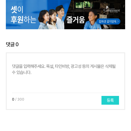
댓글
0
0
/ 300
등록