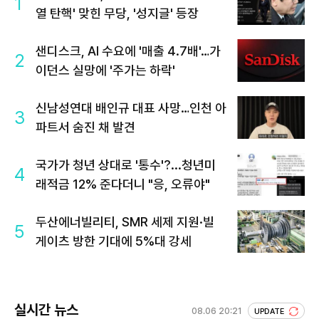
1
열 탄핵' 맞힌 무당, '성지글' 등장
샌디스크, AI 수요에 '매출 4.7배'…가
2
이던스 실망에 '주가는 하락'
신남성연대 배인규 대표 사망…인천 아
3
파트서 숨진 채 발견
국가가 청년 상대로 '통수'?...청년미
4
래적금 12% 준다더니 "응, 오류야"
두산에너빌리티, SMR 세제 지원·빌
5
게이츠 방한 기대에 5%대 강세
실시간 뉴스
08.06 20:21
UPDATE