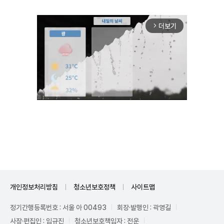
더보기
arrow_forward_ios
Unmute
개인정보처리방침
청소년보호정책
사이트맵
정기간행등록번호 : 서울 아 00493
회장·발행인 : 곽영길
사장·편집인 : 임규진
청소년보호책임자 : 전운