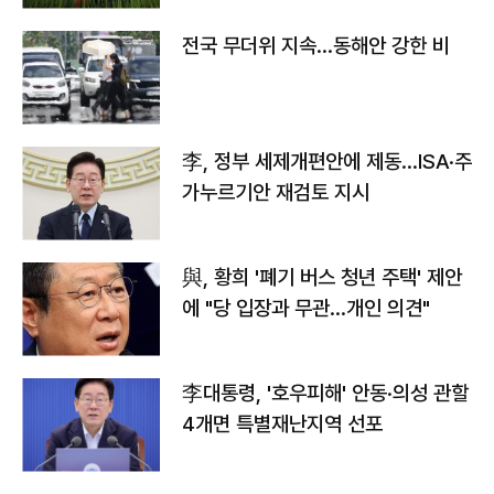
전국 무더위 지속…동해안 강한 비
李, 정부 세제개편안에 제동…ISA·주
가누르기안 재검토 지시
與, 황희 '폐기 버스 청년 주택' 제안
에 "당 입장과 무관…개인 의견"
李대통령, '호우피해' 안동·의성 관할
4개면 특별재난지역 선포