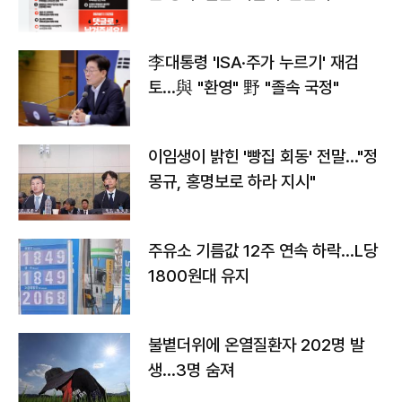
李대통령 'ISA·주가 누르기' 재검
토…與 "환영" 野 "졸속 국정"
이임생이 밝힌 '빵집 회동' 전말…"정
몽규, 홍명보로 하라 지시"
주유소 기름값 12주 연속 하락…L당
1800원대 유지
불볕더위에 온열질환자 202명 발
생…3명 숨져