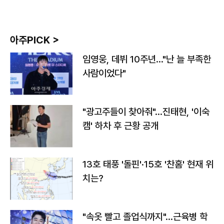
아주PICK >
임영웅, 데뷔 10주년…"난 늘 부족한
사람이었다"
"광고주들이 찾아줘"…진태현, '이숙
캠' 하차 후 근황 공개
13호 태풍 '돌핀'·15호 '찬홈' 현재 위
치는?
"속옷 빨고 졸업식까지"…근육병 학