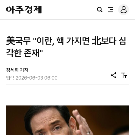
로
아
그
검
전
주
인
색
체
경
메
제
뉴
美국무 "이란, 핵 가지면 北보다 심
각한 존재"
정세희 기자
공
텍
입력 2026-06-03 06:00
유
스
트
크
기