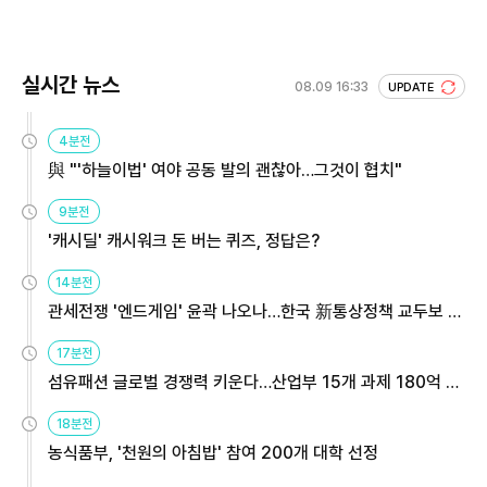
실시간 뉴스
08.09 16:33
UPDATE
4분전
與 "'하늘이법' 여야 공동 발의 괜찮아…그것이 협치"
9분전
'캐시딜' 캐시워크 돈 버는 퀴즈, 정답은?
14분전
관세전쟁 '엔드게임' 윤곽 나오나…한국 新통상정책 교두보 활
용해야
17분전
섬유패션 글로벌 경쟁력 키운다…산업부 15개 과제 180억 지
원
18분전
농식품부, '천원의 아침밥' 참여 200개 대학 선정