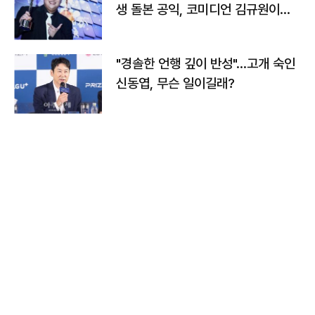
생 돌본 공익, 코미디언 김규원이었
다
"경솔한 언행 깊이 반성"…고개 숙인
신동엽, 무슨 일이길래?