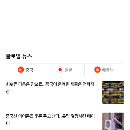
글로벌 뉴스
중국
일본
베트남
희토류 다음은 광모듈…중국이 움켜쥔 새로운 전략자
산
중국산 에어콘을 웃돈 주고 산다...유럽 열광시킨 메이
디