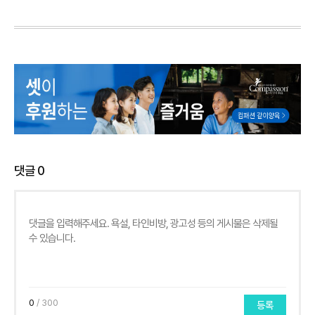
댓글
0
0
/ 300
등록