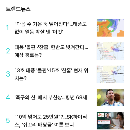
트렌드뉴스
"다음 주 기온 뚝 떨어진다"…태풍도
1
없이 열돔 박살 낸 '이것'
태풍 '돌핀'·'찬홈' 한반도 빗겨간다…
2
예상 경로는?
13호 태풍 '돌핀'·15호 '찬홈' 현재 위
3
치는?
4
'축구의 신' 메시 부친상…향년 68세
"10억 넣어도 25만원"?…SK하이닉
5
스, '쥐꼬리 배당금' 여론 보니