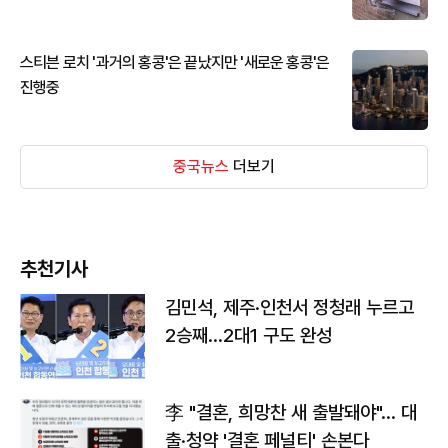
스티븐 로치 '과거의 홍콩'은 끝났지만 '새로운 홍콩'은
진행중
중국뉴스
더보기
추천기사
김민석, 제주·인천서 정청래 누르고
2승째…2대1 구도 완성
李 "결혼, 희망찬 새 출발돼야"… 대
출·청약 '결혼 페널티' 손본다