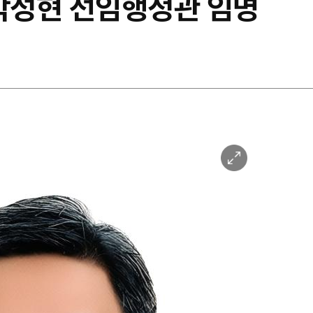
 박성현 선임행정관 임명
이
미
지
확
대