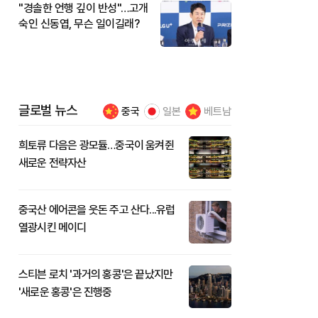
"경솔한 언행 깊이 반성"…고개
숙인 신동엽, 무슨 일이길래?
글로벌 뉴스
중국
일본
베트남
희토류 다음은 광모듈…중국이 움켜쥔
새로운 전략자산
중국산 에어콘을 웃돈 주고 산다...유럽
열광시킨 메이디
스티븐 로치 '과거의 홍콩'은 끝났지만
'새로운 홍콩'은 진행중