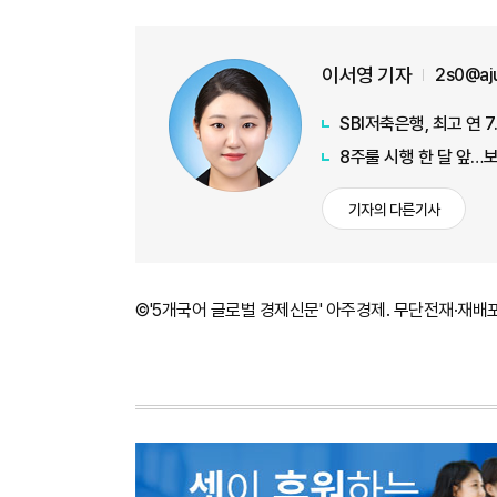
이서영 기자
2s0@aj
SBI저축은행, 최고 연 
8주룰 시행 한 달 앞…
기자의 다른기사
©'5개국어 글로벌 경제신문' 아주경제. 무단전재·재배