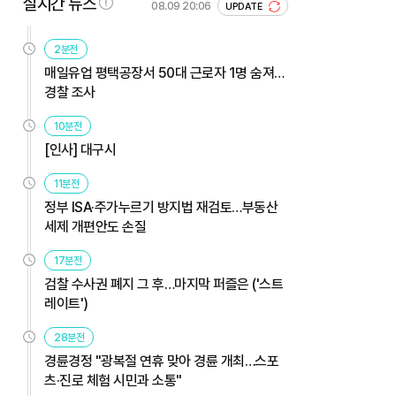
실시간 뉴스
08.09 20:06
UPDATE
2분전
매일유업 평택공장서 50대 근로자 1명 숨져…
경찰 조사
10분전
[인사] 대구시
11분전
정부 ISA·주가누르기 방지법 재검토…부동산
세제 개편안도 손질
17분전
검찰 수사권 폐지 그 후…마지막 퍼즐은 ('스트
레이트')
28분전
경륜경정 "광복절 연휴 맞아 경륜 개최…스포
츠·진로 체험 시민과 소통"