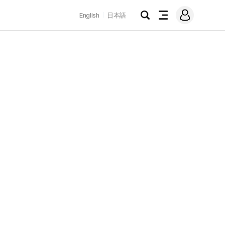
로
English
日本語
그
검
전
인
색
체
메
뉴