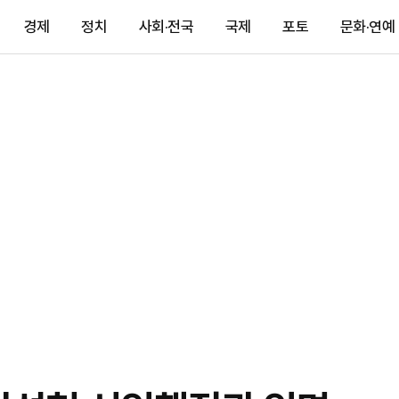
경제
정치
사회·전국
국제
포토
문화·연예