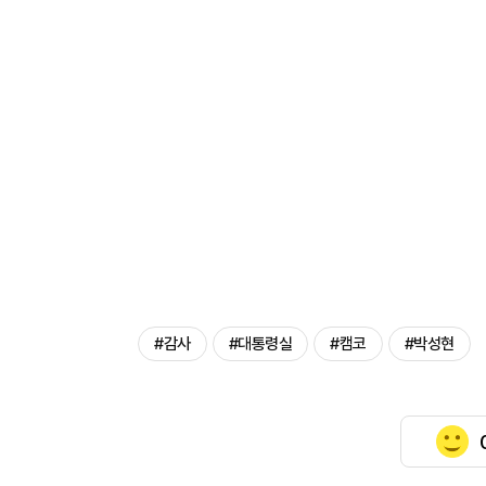
#감사
#대통령실
#캠코
#박성현