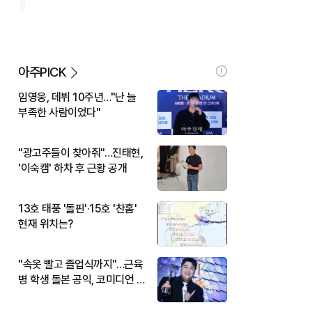
아주PICK
임영웅, 데뷔 10주년…"난 늘
부족한 사람이었다"
"광고주들이 찾아줘"…진태현,
'이숙캠' 하차 후 근황 공개
13호 태풍 '돌핀'·15호 '찬홈'
현재 위치는?
"속옷 빨고 졸업식까지"…근육
병 학생 돌본 공익, 코미디언 김
규원이었다