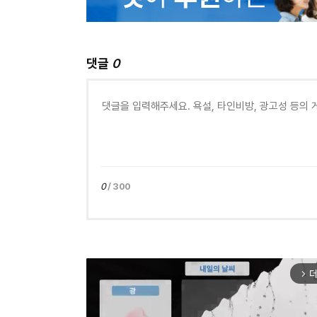
댓글
0
0
/ 300
더
arrow_forward_ios