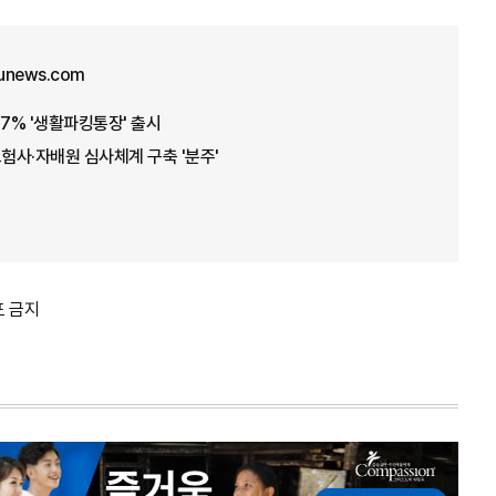
unews.com
7.7% '생활파킹통장' 출시
보험사·자배원 심사체계 구축 '분주'
포 금지