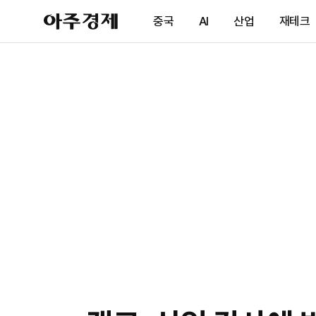
아
중국
AI
산업
재테크
주
경
제