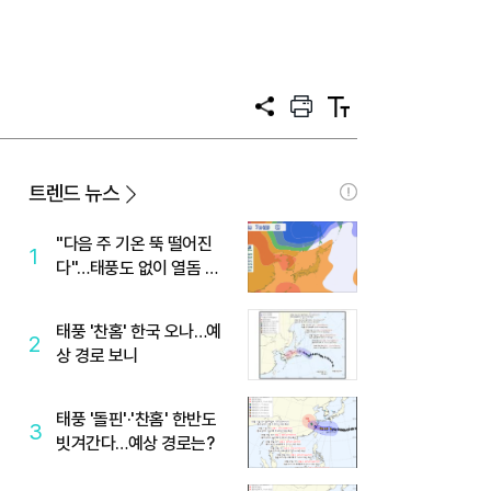
공
프
텍
유
린
스
트
트
크
기
트렌드 뉴스
"다음 주 기온 뚝 떨어진
1
다"…태풍도 없이 열돔 박
살 낸 '이것'
태풍 '찬홈' 한국 오나…예
2
상 경로 보니
태풍 '돌핀'·'찬홈' 한반도
3
빗겨간다…예상 경로는?