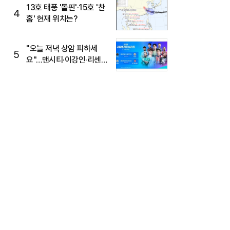
13호 태풍 '돌핀'·15호 '찬
4
홈' 현재 위치는?
"오늘 저녁 상암 피하세
5
요"…맨시티·이강인·리센느
뜬다, 6호선 혼잡 예상