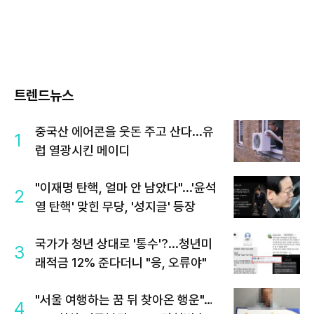
트렌드뉴스
중국산 에어콘을 웃돈 주고 산다...유
1
럽 열광시킨 메이디
"이재명 탄핵, 얼마 안 남았다"...'윤석
2
열 탄핵' 맞힌 무당, '성지글' 등장
국가가 청년 상대로 '통수'?...청년미
3
래적금 12% 준다더니 "응, 오류야"
"서울 여행하는 꿈 뒤 찾아온 행운"…
4