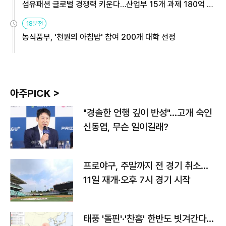
섬유패션 글로벌 경쟁력 키운다…산업부 15개 과제 180억 지
원
18분전
농식품부, '천원의 아침밥' 참여 200개 대학 선정
아주PICK >
"경솔한 언행 깊이 반성"…고개 숙인
신동엽, 무슨 일이길래?
프로야구, 주말까지 전 경기 취소…
11일 재개·오후 7시 경기 시작
태풍 '돌핀'·'찬홈' 한반도 빗겨간다…