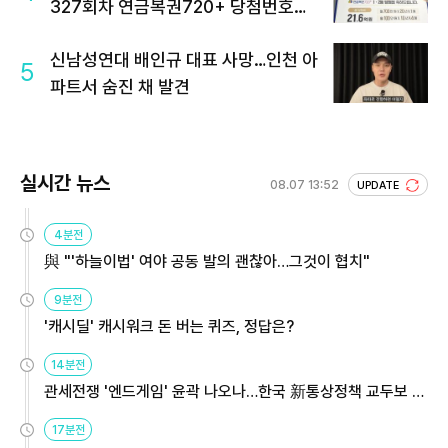
327회차 연금복권720+ 당첨번호조
회 주목
신남성연대 배인규 대표 사망…인천 아
5
파트서 숨진 채 발견
실시간 뉴스
08.07 13:52
UPDATE
4분전
與 "'하늘이법' 여야 공동 발의 괜찮아…그것이 협치"
9분전
'캐시딜' 캐시워크 돈 버는 퀴즈, 정답은?
14분전
관세전쟁 '엔드게임' 윤곽 나오나…한국 新통상정책 교두보 활
용해야
17분전