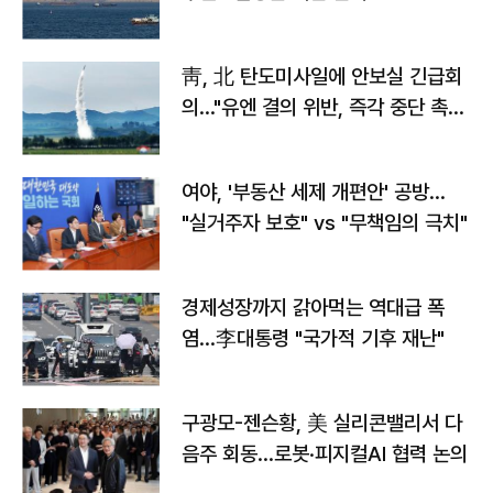
靑, 北 탄도미사일에 안보실 긴급회
의…"유엔 결의 위반, 즉각 중단 촉
구"
여야, '부동산 세제 개편안' 공방…
"실거주자 보호" vs "무책임의 극치"
경제성장까지 갉아먹는 역대급 폭
염…李대통령 "국가적 기후 재난"
구광모-젠슨황, 美 실리콘밸리서 다
음주 회동…로봇·피지컬AI 협력 논의