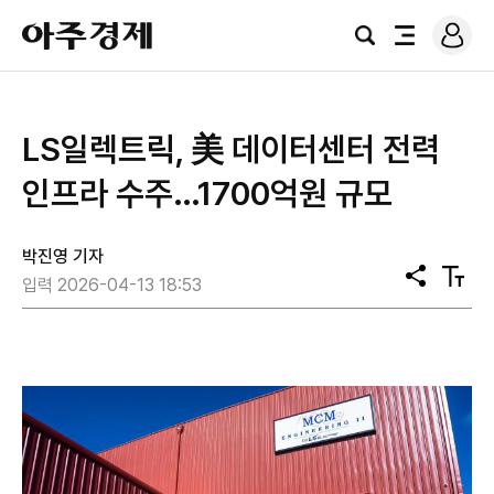
로
아
그
검
전
주
인
색
체
경
메
제
뉴
LS일렉트릭, 美 데이터센터 전력
인프라 수주…1700억원 규모
박진영 기자
공
텍
입력 2026-04-13 18:53
유
스
트
크
기