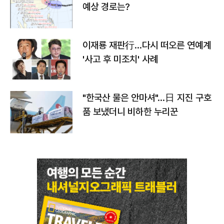
예상 경로는?
이재룡 재판行…다시 떠오른 연예계
'사고 후 미조치' 사례
"한국산 물은 안마셔"…日 지진 구호
품 보냈더니 비하한 누리꾼