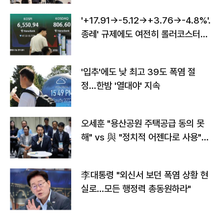
'+17.91→-5.12→+3.76→-4.8%'…'
종레' 규제에도 여전히 롤러코스터
타는 코스피
'입추'에도 낮 최고 39도 폭염 절
정…한밤 '열대야' 지속
오세훈 "용산공원 주택공급 동의 못
해" vs 與 "정치적 어젠다로 사용"
맞불
李대통령 "외신서 보던 폭염 상황 현
실로…모든 행정력 총동원하라"