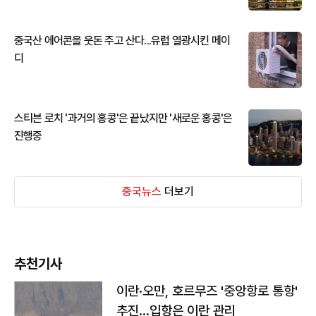
중국산 에어콘을 웃돈 주고 산다...유럽 열광시킨 메이
디
스티븐 로치 '과거의 홍콩'은 끝났지만 '새로운 홍콩'은
진행중
중국뉴스
더보기
추천기사
이란·오만, 호르무즈 '중앙항로 통항'
추진…입항은 이란 관리