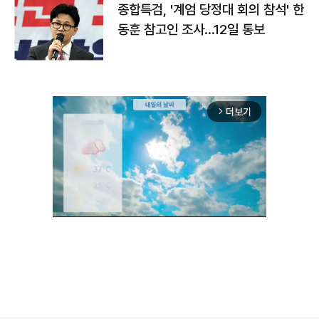
종합특검, '계엄 당정대 회의 참석' 한
동훈 참고인 조사...12일 통보
더보기
arrow_forward_ios
Unmute