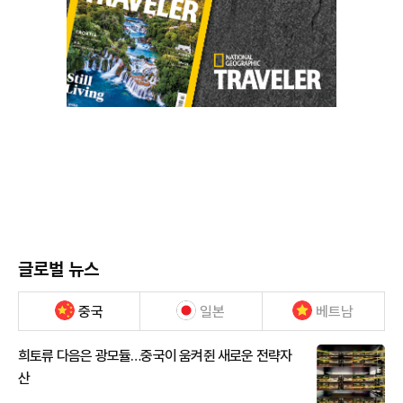
글로벌 뉴스
중국
일본
베트남
희토류 다음은 광모듈…중국이 움켜쥔 새로운 전략자
산