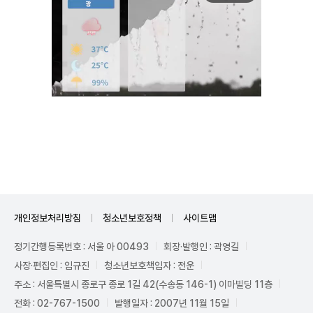
Unmute
개인정보처리방침
청소년보호정책
사이트맵
정기간행등록번호 : 서울 아 00493
회장·발행인 : 곽영길
사장·편집인 : 임규진
청소년보호책임자 : 전운
주소 : 서울특별시 종로구 종로 1길 42(수송동 146-1) 이마빌딩 11층
전화 : 02-767-1500
발행일자 : 2007년 11월 15일