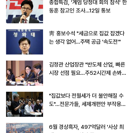
종합특검, '계엄 당정대 회의 참석' 한
동훈 참고인 조사...12일 통보
靑 홍보수석 "세금으로 집값 잡겠다
는 생각 없어…주택 공급 '속도전'"
김정관 산업장관 "반도체 산업, 빠른
시장 선점 필요…주52시간제 손봐
야"
"집값보다 전월세가 더 불안해질 수
도"…전문가들, 세제개편안 부작용
우려
6월 경상흑자, 497억달러 '사상 최