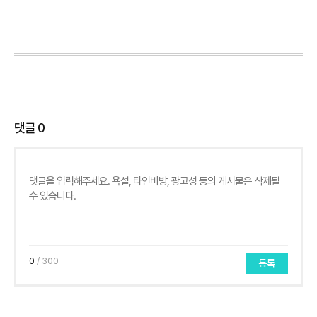
댓글
0
0
/ 300
등록