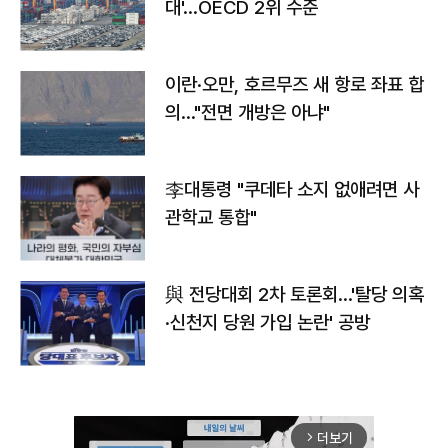
대'…OECD 2위 수준
이란·오만, 호르무즈 새 항로 좌표 합
의…"전면 개방은 아냐"
李대통령 "쿠데타 소지 없애려면 사
관학교 통합"
與 전당대회 2차 토론회…'탈당 의혹
·신천지 당원 가입 논란' 공방
더보기
arrow_forward_ios