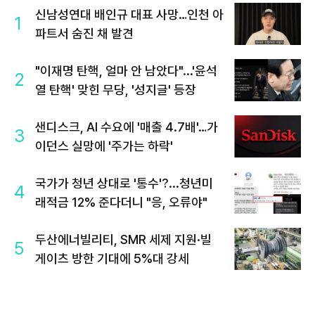
신남성연대 배인규 대표 사망…인천 아
1
파트서 숨진 채 발견
"이재명 탄핵, 얼마 안 남았다"...'윤석
2
열 탄핵' 맞힌 무당, '성지글' 등장
샌디스크, AI 수요에 '매출 4.7배'…가
3
이던스 실망에 '주가는 하락'
국가가 청년 상대로 '통수'?...청년미
4
래적금 12% 준다더니 "응, 오류야"
두산에너빌리티, SMR 세제 지원·빌
5
게이츠 방한 기대에 5%대 강세