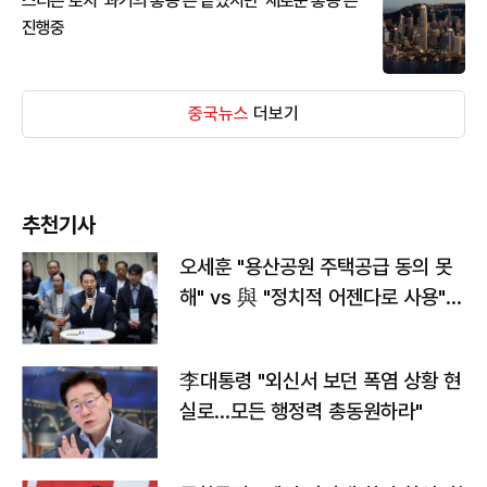
스티븐 로치 '과거의 홍콩'은 끝났지만 '새로운 홍콩'은
진행중
중국뉴스
더보기
추천기사
오세훈 "용산공원 주택공급 동의 못
해" vs 與 "정치적 어젠다로 사용"
맞불
李대통령 "외신서 보던 폭염 상황 현
실로…모든 행정력 총동원하라"