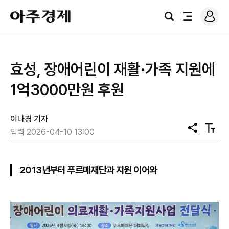
로
아
그
검
전
주
인
색
체
경
메
제
뉴
효성, 장애어린이 재활·가족 지원에
1억3000만원 후원
이나경 기자
공
텍
입력 2026-04-10 13:00
유
스
트
크
기
2013년부터 푸르메재단과 지원 이어와