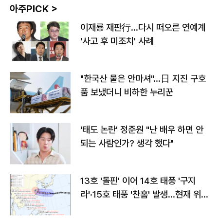
아주PICK >
이재룡 재판行…다시 떠오른 연예계
'사고 후 미조치' 사례
"한국산 물은 안마셔"…日 지진 구호
품 보냈더니 비하한 누리꾼
'태도 논란' 정준원 "난 배우 하면 안
되는 사람인가? 생각 했다"
13호 '돌핀' 이어 14호 태풍 '구지
라'·15호 태풍 '찬홈' 발생…현재 위
치와 이동경로는?