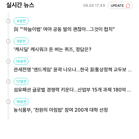
실시간 뉴스
08.06 17:49
UPDATE
4분전
與 "'하늘이법' 여야 공동 발의 괜찮아…그것이 협치"
9분전
'캐시딜' 캐시워크 돈 버는 퀴즈, 정답은?
14분전
관세전쟁 '엔드게임' 윤곽 나오나…한국 新통상정책 교두보 활
용해야
17분전
섬유패션 글로벌 경쟁력 키운다…산업부 15개 과제 180억 지
원
18분전
농식품부, '천원의 아침밥' 참여 200개 대학 선정