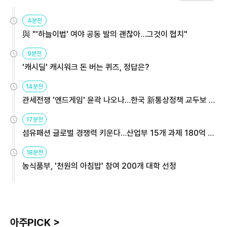
4분전
與 "'하늘이법' 여야 공동 발의 괜찮아…그것이 협치"
9분전
'캐시딜' 캐시워크 돈 버는 퀴즈, 정답은?
14분전
관세전쟁 '엔드게임' 윤곽 나오나…한국 新통상정책 교두보 활
용해야
17분전
섬유패션 글로벌 경쟁력 키운다…산업부 15개 과제 180억 지
원
18분전
농식품부, '천원의 아침밥' 참여 200개 대학 선정
아주PICK >