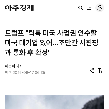
로
아
그
검
전
주
인
색
체
경
메
제
뉴
트럼프 "틱톡 미국 사업권 인수할
미국 대기업 있어…조만간 시진핑
과 통화 후 확정"
이건희 기자
공
텍
입력 2025-09-17 06:35
유
스
트
크
기