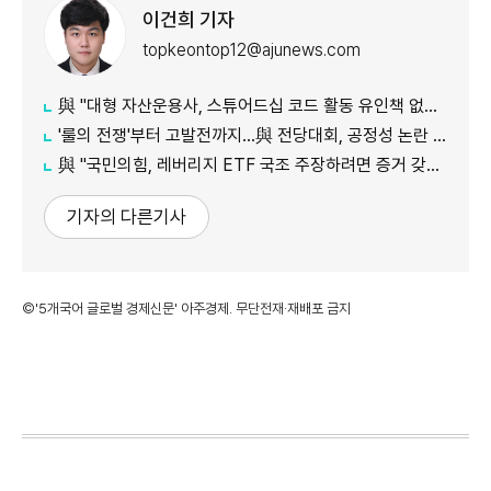
이건희 기자
topkeontop12@ajunews.com
與 "대형 자산운용사, 스튜어드십 코드 활동 유인책 없다고 해"
'룰의 전쟁'부터 고발전까지…與 전당대회, 공정성 논란 계속
​​​​​​​與 "국민의힘, 레버리지 ETF 국조 주장하려면 증거 갖고 와야"
기자의 다른기사
©'5개국어 글로벌 경제신문' 아주경제. 무단전재·재배포 금지