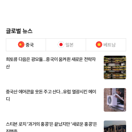
글로벌 뉴스
중국
일본
베트남
희토류 다음은 광모듈…중국이 움켜쥔 새로운 전략자
산
중국산 에어콘을 웃돈 주고 산다...유럽 열광시킨 메이
디
스티븐 로치 '과거의 홍콩'은 끝났지만 '새로운 홍콩'은
진행중