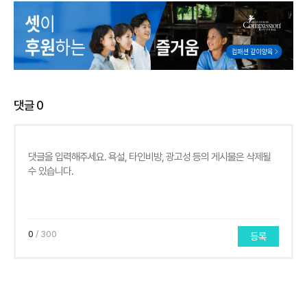
댓글
0
0
/ 300
등록