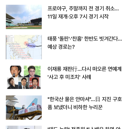
프로야구, 주말까지 전 경기 취소…
11일 재개·오후 7시 경기 시작
태풍 '돌핀'·'찬홈' 한반도 빗겨간다…
예상 경로는?
이재룡 재판行…다시 떠오른 연예계
'사고 후 미조치' 사례
"한국산 물은 안마셔"…日 지진 구호
품 보냈더니 비하한 누리꾼