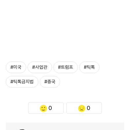
#미국
#사업관
#트럼프
#틱톡
#틱톡금지법
#중국
0
0