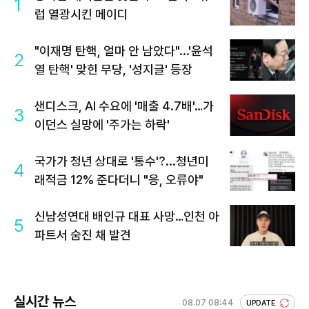
1
럽 열광시킨 메이디
"이재명 탄핵, 얼마 안 남았다"...'윤석
2
열 탄핵' 맞힌 무당, '성지글' 등장
샌디스크, AI 수요에 '매출 4.7배'…가
3
이던스 실망에 '주가는 하락'
국가가 청년 상대로 '통수'?...청년미
4
래적금 12% 준다더니 "응, 오류야"
신남성연대 배인규 대표 사망…인천 아
5
파트서 숨진 채 발견
실시간 뉴스
08.07 08:44
UPDATE