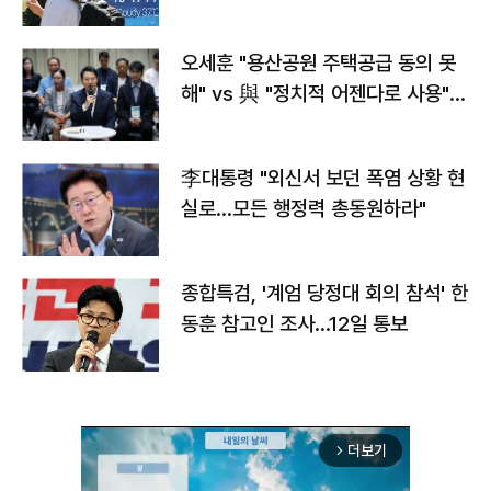
오세훈 "용산공원 주택공급 동의 못
해" vs 與 "정치적 어젠다로 사용"
맞불
李대통령 "외신서 보던 폭염 상황 현
실로…모든 행정력 총동원하라"
종합특검, '계엄 당정대 회의 참석' 한
동훈 참고인 조사...12일 통보
더보기
arrow_forward_ios