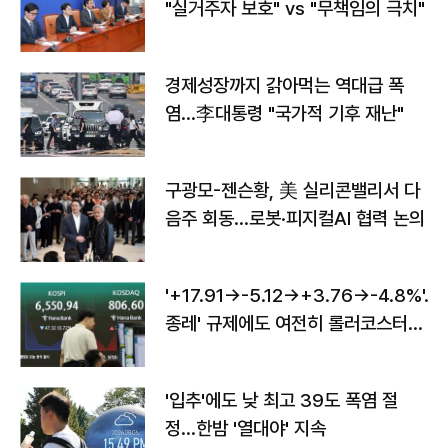
"실거주자 보호" vs "무책임의 극치"
경제성장까지 갉아먹는 역대급 폭
염…李대통령 "국가적 기후 재난"
구광모-젠슨황, 美 실리콘밸리서 다
음주 회동…로봇·피지컬AI 협력 논의
'+17.91→-5.12→+3.76→-4.8%'…'
종레' 규제에도 여전히 롤러코스터
타는 코스피
'입추'에도 낮 최고 39도 폭염 절
정…한밤 '열대야' 지속