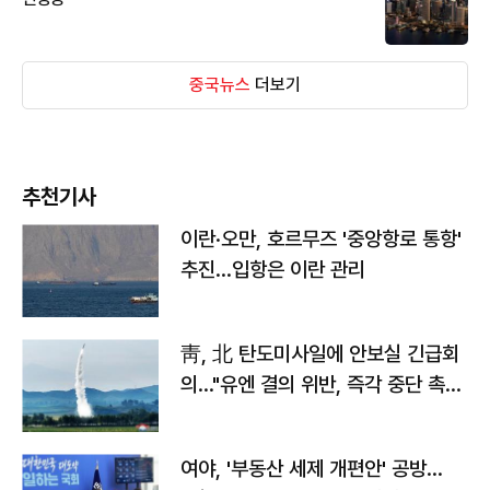
중국뉴스
더보기
추천기사
이란·오만, 호르무즈 '중앙항로 통항'
추진…입항은 이란 관리
靑, 北 탄도미사일에 안보실 긴급회
의…"유엔 결의 위반, 즉각 중단 촉
구"
여야, '부동산 세제 개편안' 공방…