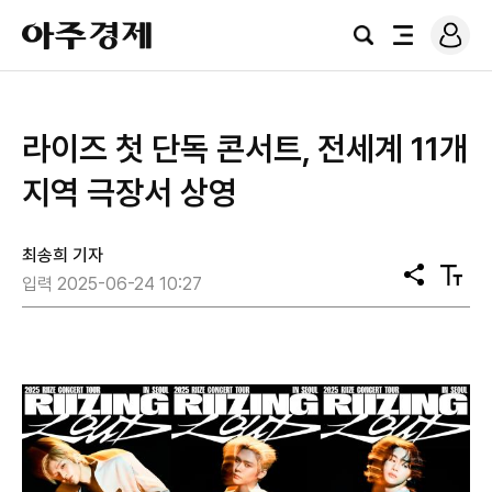
로
아
그
검
전
주
인
색
체
경
메
제
뉴
라이즈 첫 단독 콘서트, 전세계 11개
지역 극장서 상영
최송희 기자
공
텍
입력 2025-06-24 10:27
유
스
트
크
기