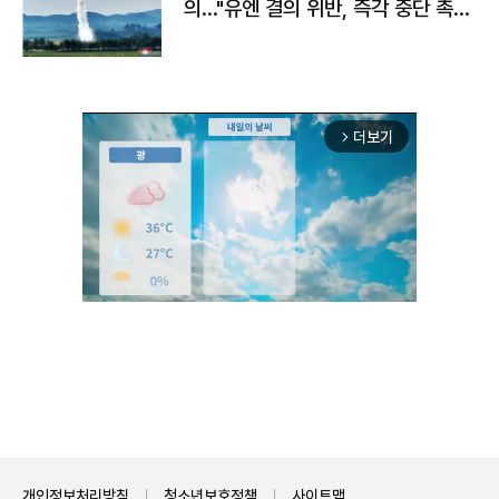
의…"유엔 결의 위반, 즉각 중단 촉
구"
더보기
arrow_forward_ios
Unmute
개인정보처리방침
청소년보호정책
사이트맵