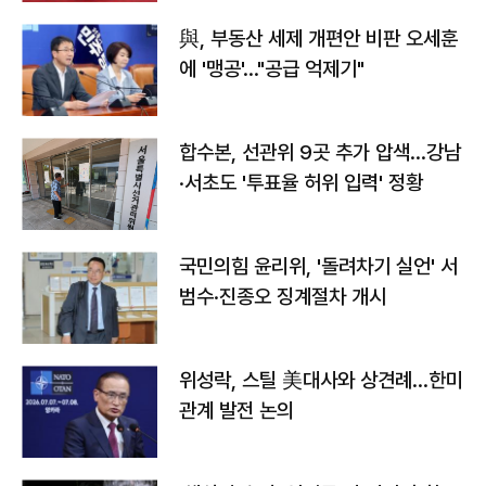
與, 부동산 세제 개편안 비판 오세훈
에 '맹공'…"공급 억제기"
합수본, 선관위 9곳 추가 압색…강남
·서초도 '투표율 허위 입력' 정황
국민의힘 윤리위, '돌려차기 실언' 서
범수·진종오 징계절차 개시
위성락, 스틸 美대사와 상견례…한미
관계 발전 논의