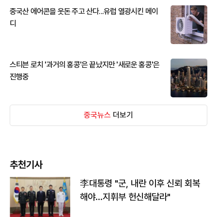
중국산 에어콘을 웃돈 주고 산다...유럽 열광시킨 메이
디
스티븐 로치 '과거의 홍콩'은 끝났지만 '새로운 홍콩'은
진행중
중국뉴스
더보기
추천기사
李대통령 "군, 내란 이후 신뢰 회복
해야…지휘부 헌신해달라"