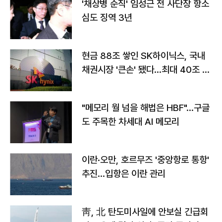
'채상병 순직' 임성근 전 사단장 항소
심도 징역 3년
현금 88조 쌓인 SK하이닉스, 국내
채권시장 '큰손' 됐다…최대 40조 투
자
"메모리 월 넘을 해법은 HBF"…구글
도 주목한 차세대 AI 메모리
이란·오만, 호르무즈 '중앙항로 통항'
추진…입항은 이란 관리
靑, 北 탄도미사일에 안보실 긴급회