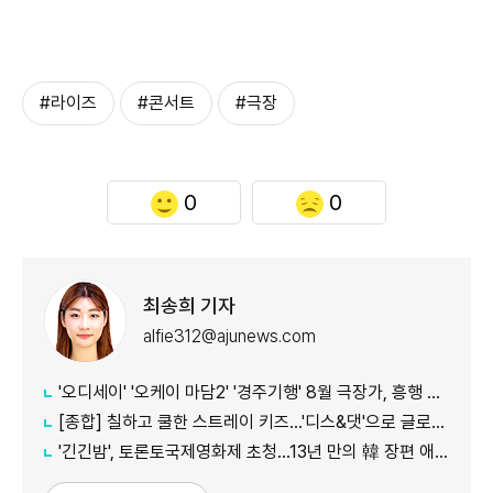
#라이즈
#콘서트
#극장
0
0
최송희 기자
alfie312@ajunews.com
'오디세이' '오케이 마담2' '경주기행' 8월 극장가, 흥행 바통 이어갈 신작은
[종합] 칠하고 쿨한 스트레이 키즈…'디스&댓'으로 글로벌 질주
'긴긴밤', 토론토국제영화제 초청…13년 만의 韓 장편 애니