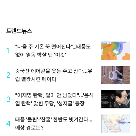
트렌드뉴스
"다음 주 기온 뚝 떨어진다"…태풍도
1
없이 열돔 박살 낸 '이것'
중국산 에어콘을 웃돈 주고 산다...유
2
럽 열광시킨 메이디
"이재명 탄핵, 얼마 안 남았다"...'윤석
3
열 탄핵' 맞힌 무당, '성지글' 등장
태풍 '돌핀'·'찬홈' 한반도 빗겨간다…
4
예상 경로는?