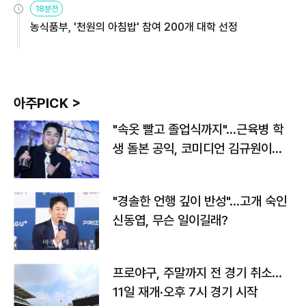
18분전
농식품부, '천원의 아침밥' 참여 200개 대학 선정
아주PICK >
"속옷 빨고 졸업식까지"…근육병 학
생 돌본 공익, 코미디언 김규원이었
다
"경솔한 언행 깊이 반성"…고개 숙인
신동엽, 무슨 일이길래?
프로야구, 주말까지 전 경기 취소…
11일 재개·오후 7시 경기 시작