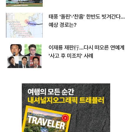
태풍 '돌핀'·'찬홈' 한반도 빗겨간다…
예상 경로는?
이재룡 재판行…다시 떠오른 연예계
'사고 후 미조치' 사례