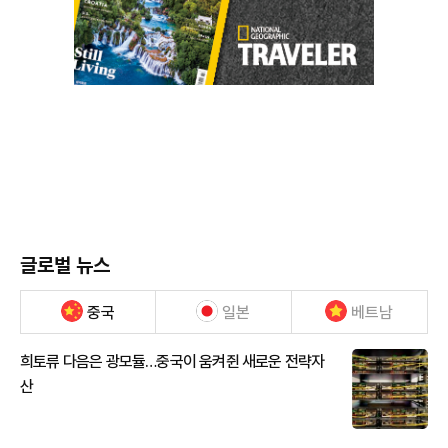
글로벌 뉴스
중국
일본
베트남
희토류 다음은 광모듈…중국이 움켜쥔 새로운 전략자
산