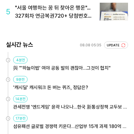
"서울 여행하는 꿈 뒤 찾아온 행운"…
5
327회차 연금복권720+ 당첨번호조
회 주목
실시간 뉴스
08.08 05:35
UPDATE
4분전
與 "'하늘이법' 여야 공동 발의 괜찮아…그것이 협치"
9분전
'캐시딜' 캐시워크 돈 버는 퀴즈, 정답은?
14분전
관세전쟁 '엔드게임' 윤곽 나오나…한국 新통상정책 교두보 활
용해야
17분전
섬유패션 글로벌 경쟁력 키운다…산업부 15개 과제 180억 지
원