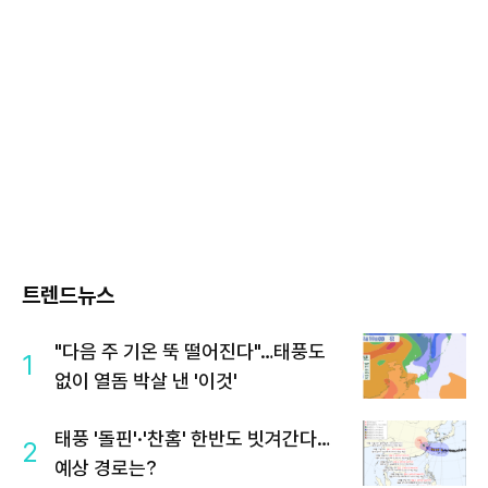
트렌드뉴스
"다음 주 기온 뚝 떨어진다"…태풍도
1
없이 열돔 박살 낸 '이것'
태풍 '돌핀'·'찬홈' 한반도 빗겨간다…
2
예상 경로는?