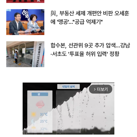
與, 부동산 세제 개편안 비판 오세훈
에 '맹공'…"공급 억제기"
합수본, 선관위 9곳 추가 압색…강남
·서초도 '투표율 허위 입력' 정황
더보기
arrow_forward_ios