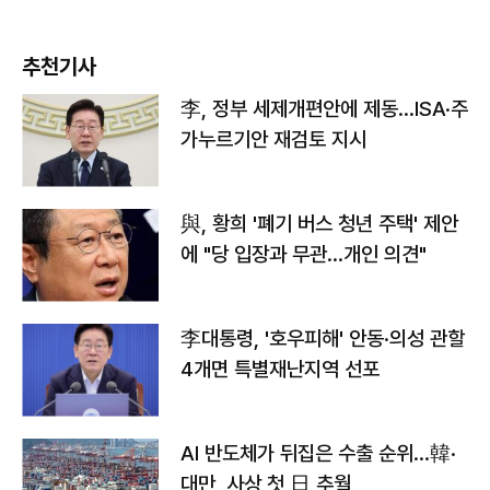
추천기사
李, 정부 세제개편안에 제동…ISA·주
가누르기안 재검토 지시
與, 황희 '폐기 버스 청년 주택' 제안
에 "당 입장과 무관…개인 의견"
李대통령, '호우피해' 안동·의성 관할
4개면 특별재난지역 선포
AI 반도체가 뒤집은 수출 순위…韓·
대만, 사상 첫 日 추월