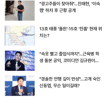
"광고주들이 찾아줘"…진태현, '이숙
캠' 하차 후 근황 공개
13호 태풍 '돌핀'·15호 '찬홈' 현재 위
치는?
"속옷 빨고 졸업식까지"…근육병 학
생 돌본 공익, 코미디언 김규원이었
다
"경솔한 언행 깊이 반성"…고개 숙인
신동엽, 무슨 일이길래?