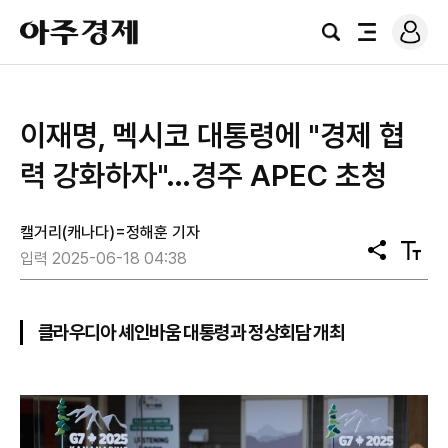
로
아
그
검
전
주
인
색
체
경
메
제
뉴
이재명, 멕시코 대통령에 "경제 협
력 강화하자"…경주 APEC 초청
캘거리(캐나다)=정해훈 기자
공
텍
입력 2025-06-18 04:38
유
스
트
크
기
클라우디아 셰인바움 대통령과 정상회담 개최