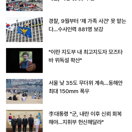
경찰, 9월부터 '제 가족 사건' 못 맡는
다…수사인력 881명 보강
"이란 지도부 내 최고지도자 모즈타
바 위독설 확산"
서울 낮 35도 무더위 계속…동해안
최대 150㎜ 폭우
李대통령 "군, 내란 이후 신뢰 회복
해야…지휘부 헌신해달라"