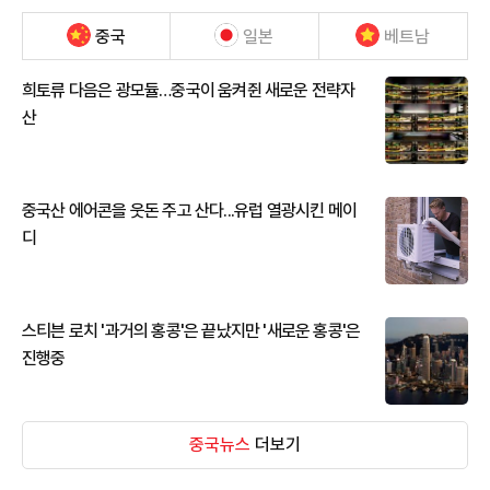
중국
일본
베트남
희토류 다음은 광모듈…중국이 움켜쥔 새로운 전략자
산
중국산 에어콘을 웃돈 주고 산다...유럽 열광시킨 메이
디
스티븐 로치 '과거의 홍콩'은 끝났지만 '새로운 홍콩'은
진행중
중국뉴스
더보기