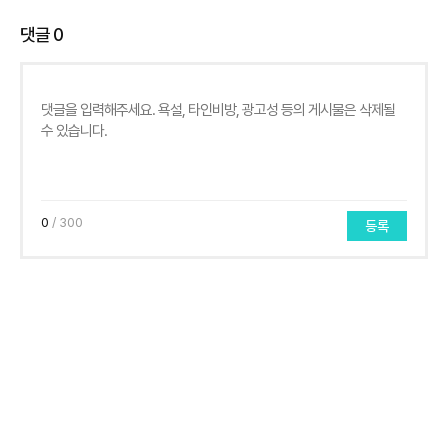
댓글
0
0
/ 300
등록