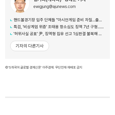
ewigjung@ajunews.com
핸드볼경기장 입주 단체들 "아시안게임 준비 차질…출입 협조 간곡히 요청"
특검, '비상계엄 위증' 조태용 항소심도 징역 7년 구형…내달 19일 선고
'허위사실 공표' 尹, 징역형 집유 선고 1심판결 불복해 항소
기자의 다른기사
©'5개국어 글로벌 경제신문' 아주경제. 무단전재·재배포 금지