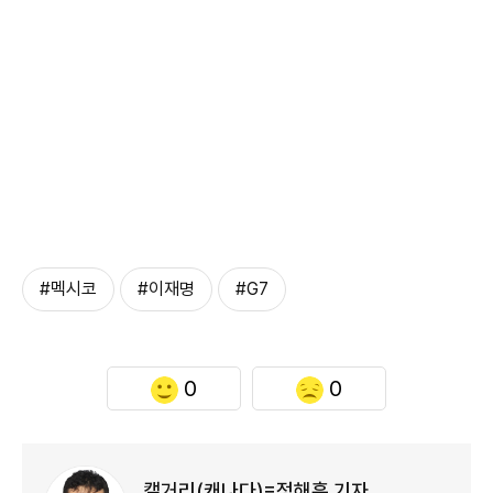
#멕시코
#이재명
#G7
0
0
캘거리(캐나다)=정해훈 기자