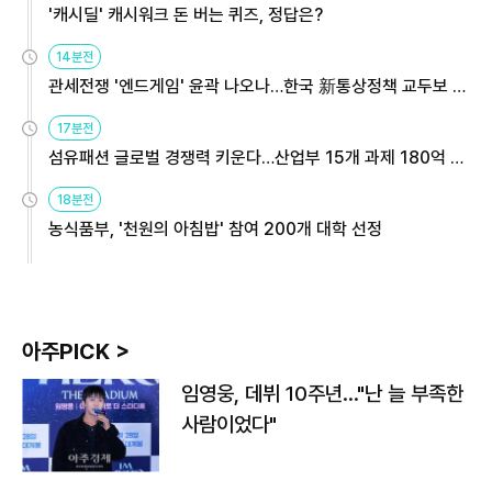
'캐시딜' 캐시워크 돈 버는 퀴즈, 정답은?
14분전
관세전쟁 '엔드게임' 윤곽 나오나…한국 新통상정책 교두보 활
용해야
17분전
섬유패션 글로벌 경쟁력 키운다…산업부 15개 과제 180억 지
원
18분전
농식품부, '천원의 아침밥' 참여 200개 대학 선정
아주PICK >
임영웅, 데뷔 10주년…"난 늘 부족한
사람이었다"