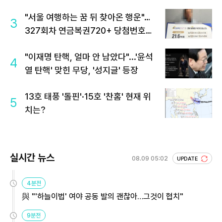
"서울 여행하는 꿈 뒤 찾아온 행운"…
3
327회차 연금복권720+ 당첨번호조
회 주목
"이재명 탄핵, 얼마 안 남았다"...'윤석
4
열 탄핵' 맞힌 무당, '성지글' 등장
13호 태풍 '돌핀'·15호 '찬홈' 현재 위
5
치는?
실시간 뉴스
08.09 05:02
UPDATE
4분전
與 "'하늘이법' 여야 공동 발의 괜찮아…그것이 협치"
9분전