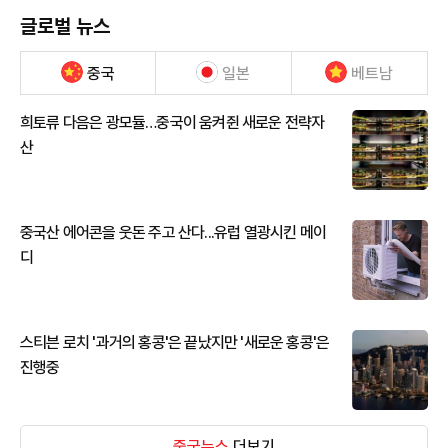
글로벌 뉴스
중국
일본
베트남
희토류 다음은 광모듈…중국이 움켜쥔 새로운 전략자
산
중국산 에어콘을 웃돈 주고 산다...유럽 열광시킨 메이
디
스티븐 로치 '과거의 홍콩'은 끝났지만 '새로운 홍콩'은
진행중
중국뉴스
더보기