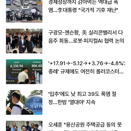
경제성장까지 갉아먹는 역대급 폭
염…李대통령 "국가적 기후 재난"
구광모-젠슨황, 美 실리콘밸리서 다
음주 회동…로봇·피지컬AI 협력 논의
'+17.91→-5.12→+3.76→-4.8%'…'
종레' 규제에도 여전히 롤러코스터
타는 코스피
'입추'에도 낮 최고 39도 폭염 절
정…한밤 '열대야' 지속
오세훈 "용산공원 주택공급 동의 못