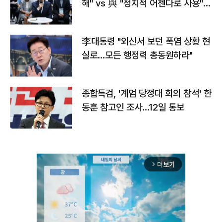
해" vs 與 "정치적 어젠다로 사용"
맞불
李대통령 "외신서 보던 폭염 상황 현
실로…모든 행정력 총동원하라"
종합특검, '계엄 당정대 회의 참석' 한
동훈 참고인 조사...12일 통보
더보기
arrow_forward_ios