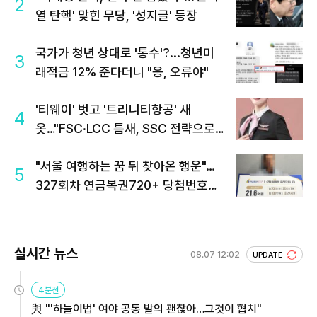
2
열 탄핵' 맞힌 무당, '성지글' 등장
국가가 청년 상대로 '통수'?...청년미
3
래적금 12% 준다더니 "응, 오류야"
'티웨이' 벗고 '트리니티항공' 새
4
옷…"FSC·LCC 틈새, SSC 전략으로
공략"
"서울 여행하는 꿈 뒤 찾아온 행운"…
5
327회차 연금복권720+ 당첨번호조
회 주목
실시간 뉴스
08.07 12:02
UPDATE
4분전
與 "'하늘이법' 여야 공동 발의 괜찮아…그것이 협치"