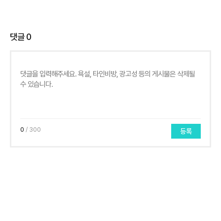
댓글
0
0
/ 300
등록