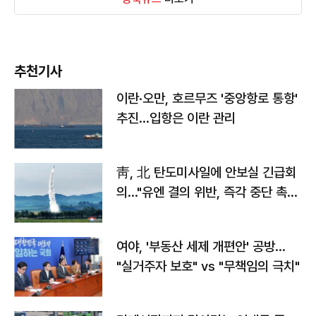
추천기사
이란·오만, 호르무즈 '중앙항로 통항'
추진…입항은 이란 관리
靑, 北 탄도미사일에 안보실 긴급회
의…"유엔 결의 위반, 즉각 중단 촉
구"
여야, '부동산 세제 개편안' 공방…
"실거주자 보호" vs "무책임의 극치"