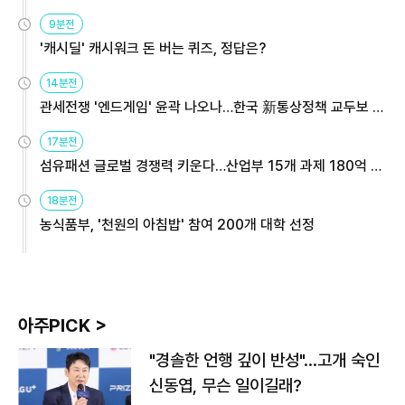
9분전
'캐시딜' 캐시워크 돈 버는 퀴즈, 정답은?
14분전
관세전쟁 '엔드게임' 윤곽 나오나…한국 新통상정책 교두보 활
용해야
17분전
섬유패션 글로벌 경쟁력 키운다…산업부 15개 과제 180억 지
원
18분전
농식품부, '천원의 아침밥' 참여 200개 대학 선정
아주PICK >
"경솔한 언행 깊이 반성"…고개 숙인
신동엽, 무슨 일이길래?