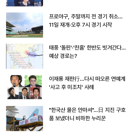
프로야구, 주말까지 전 경기 취소…
11일 재개·오후 7시 경기 시작
태풍 '돌핀'·'찬홈' 한반도 빗겨간다…
예상 경로는?
이재룡 재판行…다시 떠오른 연예계
'사고 후 미조치' 사례
"한국산 물은 안마셔"…日 지진 구호
품 보냈더니 비하한 누리꾼