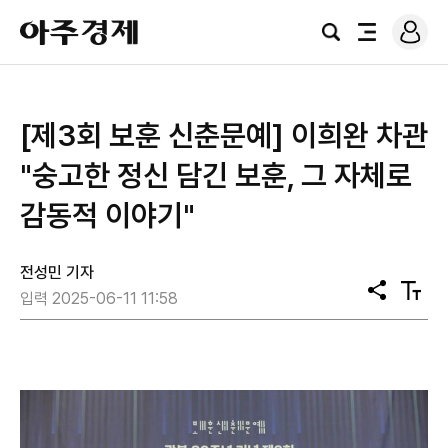
로
아
그
검
전
주
인
색
체
경
메
제
뉴
[제3회 보훈 신춘문예] 이희완 차관
"숭고한 정신 담긴 보훈, 그 자체로
감동적 이야기"
전성민 기자
공
텍
입력 2025-06-11 11:58
유
스
트
크
기