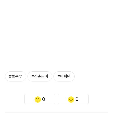
#보훈부
#신춘문예
#이희완
0
0