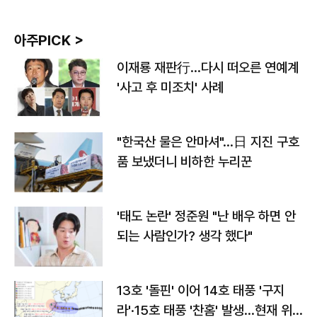
아주PICK >
이재룡 재판行…다시 떠오른 연예계
'사고 후 미조치' 사례
"한국산 물은 안마셔"…日 지진 구호
품 보냈더니 비하한 누리꾼
'태도 논란' 정준원 "난 배우 하면 안
되는 사람인가? 생각 했다"
13호 '돌핀' 이어 14호 태풍 '구지
라'·15호 태풍 '찬홈' 발생…현재 위