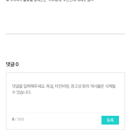
댓글
0
0
/ 300
등록