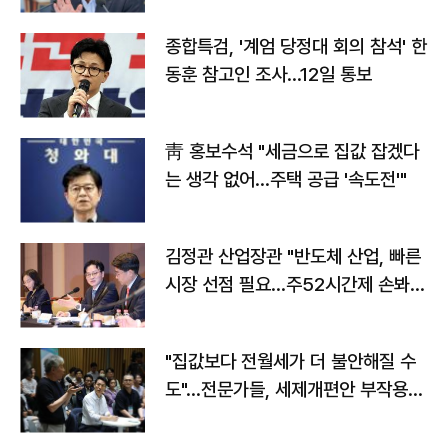
종합특검, '계엄 당정대 회의 참석' 한
동훈 참고인 조사...12일 통보
靑 홍보수석 "세금으로 집값 잡겠다
는 생각 없어…주택 공급 '속도전'"
김정관 산업장관 "반도체 산업, 빠른
시장 선점 필요…주52시간제 손봐
야"
"집값보다 전월세가 더 불안해질 수
도"…전문가들, 세제개편안 부작용
우려