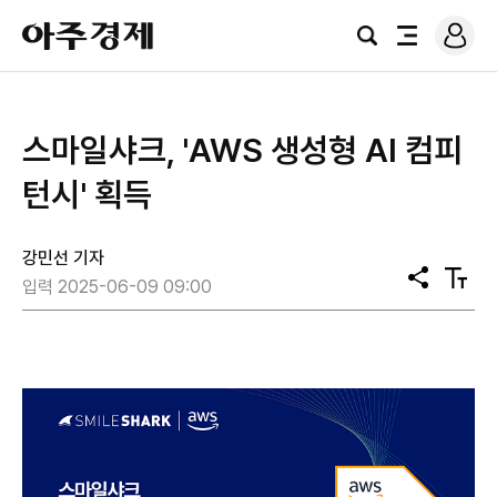
로
아
그
검
전
주
인
색
체
경
메
제
뉴
스마일샤크, 'AWS 생성형 AI 컴피
턴시' 획득
강민선 기자
공
텍
입력 2025-06-09 09:00
유
스
트
크
기