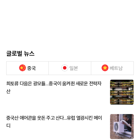
글로벌 뉴스
중국
일본
베트남
희토류 다음은 광모듈…중국이 움켜쥔 새로운 전략자
산
중국산 에어콘을 웃돈 주고 산다...유럽 열광시킨 메이
디