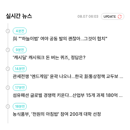
실시간 뉴스
08.07 06:03
UPDATE
4분전
與 "'하늘이법' 여야 공동 발의 괜찮아…그것이 협치"
9분전
'캐시딜' 캐시워크 돈 버는 퀴즈, 정답은?
14분전
관세전쟁 '엔드게임' 윤곽 나오나…한국 新통상정책 교두보 활
용해야
17분전
섬유패션 글로벌 경쟁력 키운다…산업부 15개 과제 180억 지
원
18분전
농식품부, '천원의 아침밥' 참여 200개 대학 선정