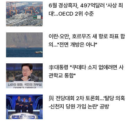
6월 경상흑자, 497억달러 '사상 최
대'…OECD 2위 수준
이란·오만, 호르무즈 새 항로 좌표 합
의…"전면 개방은 아냐"
李대통령 "쿠데타 소지 없애려면 사
관학교 통합"
與 전당대회 2차 토론회…'탈당 의혹
·신천지 당원 가입 논란' 공방