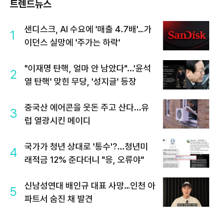
트렌드뉴스
샌디스크, AI 수요에 '매출 4.7배'…가
1
이던스 실망에 '주가는 하락'
"이재명 탄핵, 얼마 안 남았다"...'윤석
2
열 탄핵' 맞힌 무당, '성지글' 등장
중국산 에어콘을 웃돈 주고 산다...유
3
럽 열광시킨 메이디
국가가 청년 상대로 '통수'?...청년미
4
래적금 12% 준다더니 "응, 오류야"
신남성연대 배인규 대표 사망…인천 아
5
파트서 숨진 채 발견