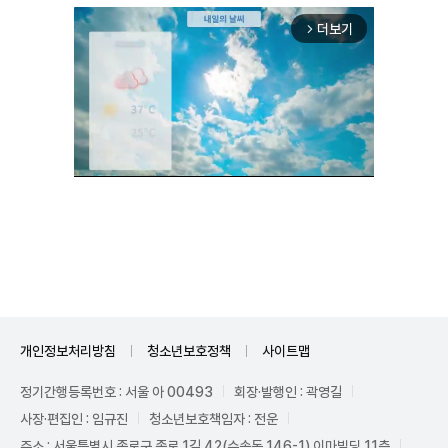
더보기
arrow_forward_ios
Unmute
개인정보처리방침
청소년보호정책
사이트맵
정기간행등록번호 : 서울 아 00493
회장·발행인 : 곽영길
사장·편집인 : 임규진
청소년보호책임자 : 전운
주소 : 서울특별시 종로구 종로 1길 42(수송동 146-1) 이마빌딩 11층