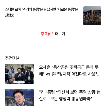
스티븐 로치 '과거의 홍콩'은 끝났지만 '새로운 홍콩'은
진행중
중국뉴스
더보기
추천기사
오세훈 "용산공원 주택공급 동의 못
해" vs 與 "정치적 어젠다로 사용"
맞불
李대통령 "외신서 보던 폭염 상황 현
실로…모든 행정력 총동원하라"