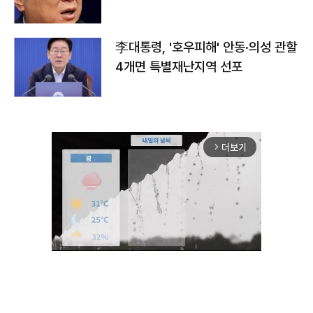
李대통령, '호우피해' 안동·의성 관할
4개면 특별재난지역 선포
더보기
arrow_forward_ios
Unmute