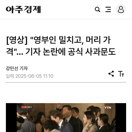
로
아
그
검
전
주
인
색
체
경
메
제
뉴
[영상] "영부인 밀치고, 머리 가
격"… 기자 논란에 공식 사과문도
강민선 기자
공
텍
입력 2025-06-05 11:10
유
스
트
크
기