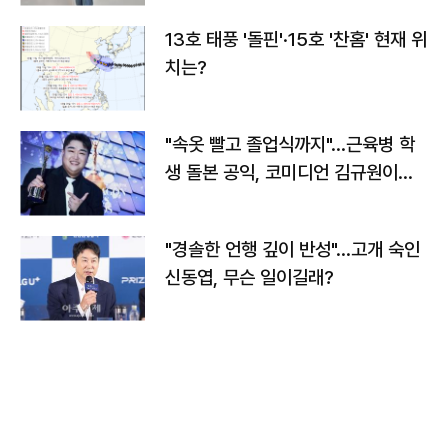
13호 태풍 '돌핀'·15호 '찬홈' 현재 위
치는?
"속옷 빨고 졸업식까지"…근육병 학
생 돌본 공익, 코미디언 김규원이었
다
"경솔한 언행 깊이 반성"…고개 숙인
신동엽, 무슨 일이길래?