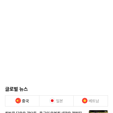
글로벌 뉴스
중국
일본
베트남