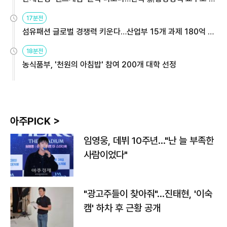
용해야
17분전
섬유패션 글로벌 경쟁력 키운다…산업부 15개 과제 180억 지
원
18분전
농식품부, '천원의 아침밥' 참여 200개 대학 선정
아주PICK >
임영웅, 데뷔 10주년…"난 늘 부족한
사람이었다"
"광고주들이 찾아줘"…진태현, '이숙
캠' 하차 후 근황 공개