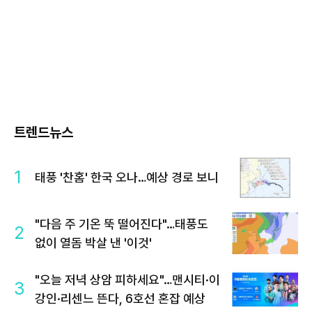
트렌드뉴스
1
태풍 '찬홈' 한국 오나…예상 경로 보니
"다음 주 기온 뚝 떨어진다"…태풍도
2
없이 열돔 박살 낸 '이것'
"오늘 저녁 상암 피하세요"…맨시티·이
3
강인·리센느 뜬다, 6호선 혼잡 예상