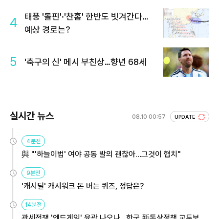
태풍 '돌핀'·'찬홈' 한반도 빗겨간다…
4
예상 경로는?
5
'축구의 신' 메시 부친상…향년 68세
실시간 뉴스
08.10 00:57
UPDATE
4분전
與 "'하늘이법' 여야 공동 발의 괜찮아…그것이 협치"
9분전
'캐시딜' 캐시워크 돈 버는 퀴즈, 정답은?
14분전
관세전쟁 '엔드게임' 윤곽 나오나…한국 新통상정책 교두보 활