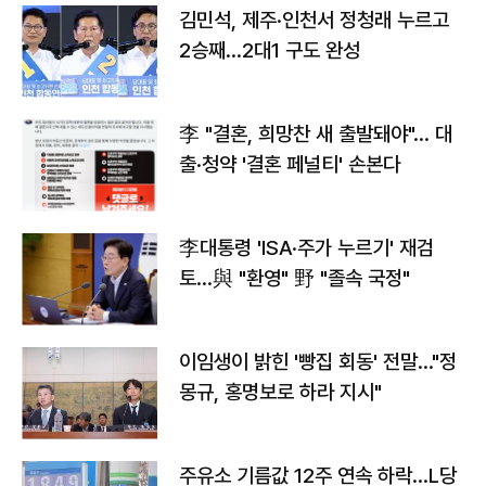
김민석, 제주·인천서 정청래 누르고
2승째…2대1 구도 완성
李 "결혼, 희망찬 새 출발돼야"… 대
출·청약 '결혼 페널티' 손본다
李대통령 'ISA·주가 누르기' 재검
토…與 "환영" 野 "졸속 국정"
이임생이 밝힌 '빵집 회동' 전말…"정
몽규, 홍명보로 하라 지시"
주유소 기름값 12주 연속 하락…L당