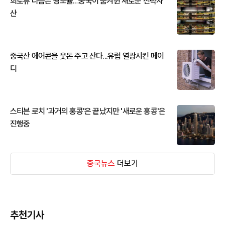
희토류 다음은 광모듈…중국이 움켜쥔 새로운 전략자
산
중국산 에어콘을 웃돈 주고 산다...유럽 열광시킨 메이
디
스티븐 로치 '과거의 홍콩'은 끝났지만 '새로운 홍콩'은
진행중
중국뉴스
더보기
추천기사