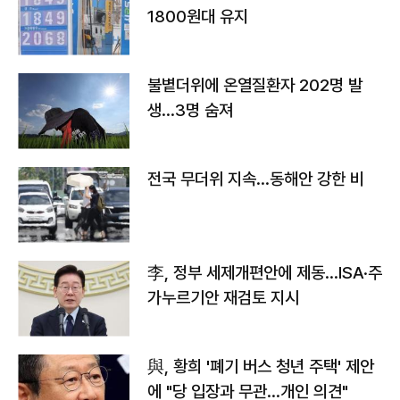
1800원대 유지
불볕더위에 온열질환자 202명 발
생…3명 숨져
전국 무더위 지속…동해안 강한 비
李, 정부 세제개편안에 제동…ISA·주
가누르기안 재검토 지시
與, 황희 '폐기 버스 청년 주택' 제안
에 "당 입장과 무관…개인 의견"