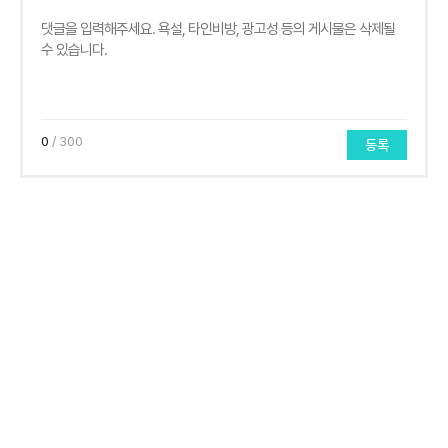
0
/ 300
등록