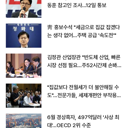
동훈 참고인 조사...12일 통보
靑 홍보수석 "세금으로 집값 잡겠다
는 생각 없어…주택 공급 '속도전'"
김정관 산업장관 "반도체 산업, 빠른
시장 선점 필요…주52시간제 손봐
야"
"집값보다 전월세가 더 불안해질 수
도"…전문가들, 세제개편안 부작용
우려
6월 경상흑자, 497억달러 '사상 최
대'…OECD 2위 수준