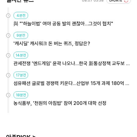
08.07 03:38
UPDATE
4분전
與 "'하늘이법' 여야 공동 발의 괜찮아…그것이 협치"
9분전
'캐시딜' 캐시워크 돈 버는 퀴즈, 정답은?
14분전
관세전쟁 '엔드게임' 윤곽 나오나…한국 新통상정책 교두보 활
용해야
17분전
섬유패션 글로벌 경쟁력 키운다…산업부 15개 과제 180억 지
원
18분전
농식품부, '천원의 아침밥' 참여 200개 대학 선정