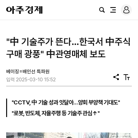
로
아
그
검
전
주
인
색
체
경
메
제
뉴
"中 기술주가 뜬다…한국서 中주식
구매 광풍" 中관영매체 보도
베이징=배인선 특파원
공
텍
입력 2025-03-10 15:52
유
스
트
크
기
"CCTV, 中 기술 성과 잇달아…양회 부양책 기대도"
"로봇, 반도체, 자율주행 등 기술주 관심↑"