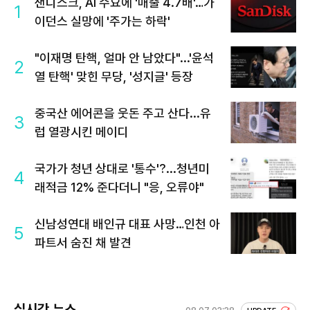
샌디스크, AI 수요에 '매출 4.7배'…가
1
이던스 실망에 '주가는 하락'
"이재명 탄핵, 얼마 안 남았다"...'윤석
2
열 탄핵' 맞힌 무당, '성지글' 등장
중국산 에어콘을 웃돈 주고 산다...유
3
럽 열광시킨 메이디
국가가 청년 상대로 '통수'?...청년미
4
래적금 12% 준다더니 "응, 오류야"
신남성연대 배인규 대표 사망…인천 아
5
파트서 숨진 채 발견
실시간 뉴스