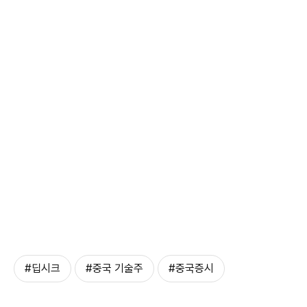
#딥시크
#중국 기술주
#중국증시