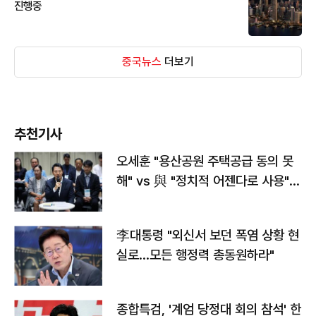
진행중
중국뉴스
더보기
추천기사
오세훈 "용산공원 주택공급 동의 못
해" vs 與 "정치적 어젠다로 사용"
맞불
李대통령 "외신서 보던 폭염 상황 현
실로…모든 행정력 총동원하라"
종합특검, '계엄 당정대 회의 참석' 한