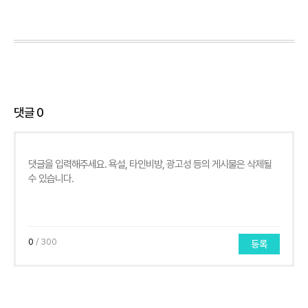
댓글
0
0
/ 300
등록