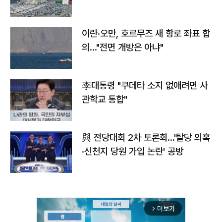
이란·오만, 호르무즈 새 항로 좌표 합
의…"전면 개방은 아냐"
李대통령 "쿠데타 소지 없애려면 사
관학교 통합"
與 전당대회 2차 토론회…'탈당 의혹
·신천지 당원 가입 논란' 공방
더보기
arrow_forward_ios