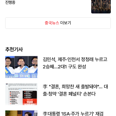
진행중
중국뉴스
더보기
추천기사
김민석, 제주·인천서 정청래 누르고
2승째…2대1 구도 완성
李 "결혼, 희망찬 새 출발돼야"… 대
출·청약 '결혼 페널티' 손본다
李대통령 'ISA·주가 누르기' 재검