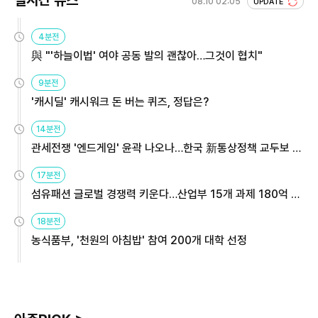
실시간 뉴스
08.10 02:05
UPDATE
4분전
與 "'하늘이법' 여야 공동 발의 괜찮아…그것이 협치"
9분전
'캐시딜' 캐시워크 돈 버는 퀴즈, 정답은?
14분전
관세전쟁 '엔드게임' 윤곽 나오나…한국 新통상정책 교두보 활
용해야
17분전
섬유패션 글로벌 경쟁력 키운다…산업부 15개 과제 180억 지
원
18분전
농식품부, '천원의 아침밥' 참여 200개 대학 선정