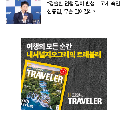
"경솔한 언행 깊이 반성"…고개 숙인
신동엽, 무슨 일이길래?