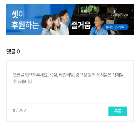
댓글
0
0
/ 300
등록