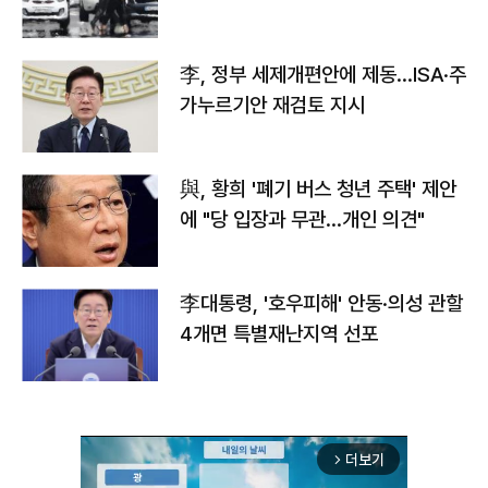
李, 정부 세제개편안에 제동…ISA·주
가누르기안 재검토 지시
與, 황희 '폐기 버스 청년 주택' 제안
에 "당 입장과 무관…개인 의견"
李대통령, '호우피해' 안동·의성 관할
4개면 특별재난지역 선포
더보기
arrow_forward_ios