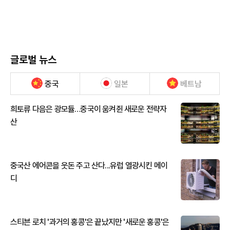
글로벌 뉴스
중국
일본
베트남
희토류 다음은 광모듈…중국이 움켜쥔 새로운 전략자
산
중국산 에어콘을 웃돈 주고 산다...유럽 열광시킨 메이
디
스티븐 로치 '과거의 홍콩'은 끝났지만 '새로운 홍콩'은