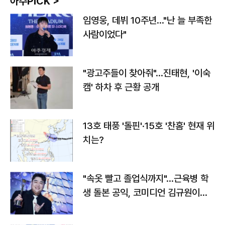
아주PICK >
임영웅, 데뷔 10주년…"난 늘 부족한
사람이었다"
"광고주들이 찾아줘"…진태현, '이숙
캠' 하차 후 근황 공개
13호 태풍 '돌핀'·15호 '찬홈' 현재 위
치는?
"속옷 빨고 졸업식까지"…근육병 학
생 돌본 공익, 코미디언 김규원이었
다