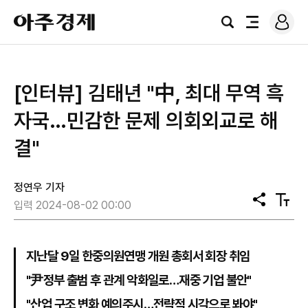
로
아
그
검
전
주
인
색
체
경
메
제
뉴
[인터뷰] 김태년 "中, 최대 무역 흑
자국…민감한 문제 의회외교로 해
결"
정연우 기자
공
텍
입력 2024-08-02 00:00
유
스
트
크
기
지난달 9일 한중의원연맹 개원 총회서 회장 취임
"尹정부 출범 후 관계 악화일로…재중 기업 불안"
"산업 구조 변화 예의주시…전략적 시각으로 봐야"