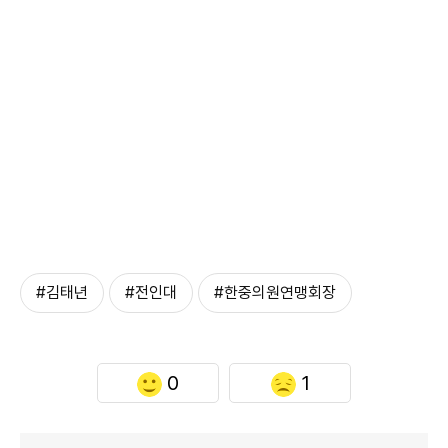
#김태년
#전인대
#한중의원연맹회장
0
1