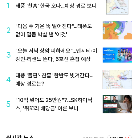
1
태풍 '찬홈' 한국 오나…예상 경로 보니
"다음 주 기온 뚝 떨어진다"…태풍도
2
없이 열돔 박살 낸 '이것'
"오늘 저녁 상암 피하세요"…맨시티·이
3
강인·리센느 뜬다, 6호선 혼잡 예상
태풍 '돌핀'·'찬홈' 한반도 빗겨간다…
4
예상 경로는?
"10억 넣어도 25만원"?…SK하이닉
5
스, '쥐꼬리 배당금' 여론 보니