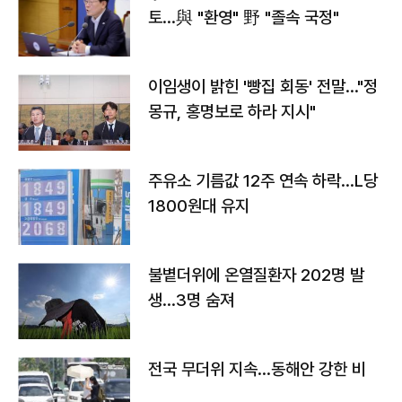
토…與 "환영" 野 "졸속 국정"
이임생이 밝힌 '빵집 회동' 전말…"정
몽규, 홍명보로 하라 지시"
주유소 기름값 12주 연속 하락…L당
1800원대 유지
불볕더위에 온열질환자 202명 발
생…3명 숨져
전국 무더위 지속…동해안 강한 비