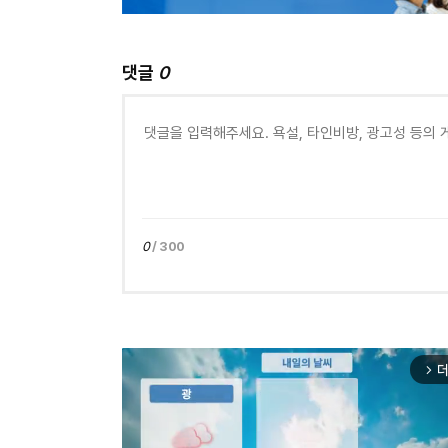
댓글
0
0
/ 300
더
arrow_forward_ios