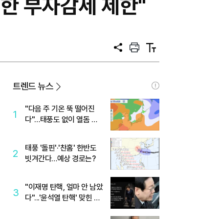
별한 부자감세 제한"
공
프
텍
유
린
스
트
트
크
기
트렌드 뉴스
"다음 주 기온 뚝 떨어진
1
다"…태풍도 없이 열돔 박
살 낸 '이것'
태풍 '돌핀'·'찬홈' 한반도
2
빗겨간다…예상 경로는?
"이재명 탄핵, 얼마 안 남았
3
다"...'윤석열 탄핵' 맞힌 무
당, '성지글' 등장