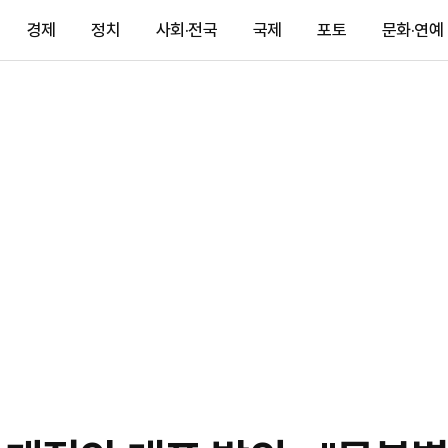
경제
정치
사회·전국
국제
포토
문화·연예