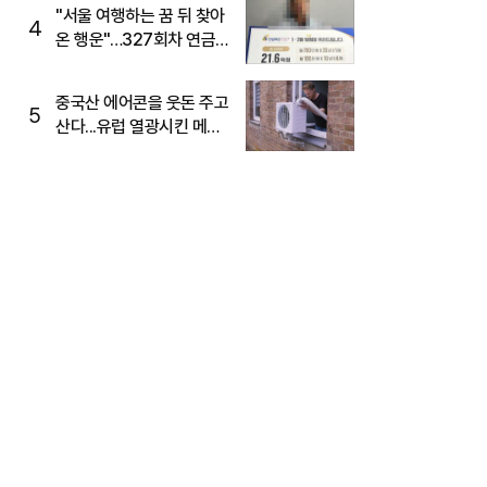
"서울 여행하는 꿈 뒤 찾아
4
온 행운"…327회차 연금
복권720+ 당첨번호조회
주목
중국산 에어콘을 웃돈 주고
5
산다...유럽 열광시킨 메이
디