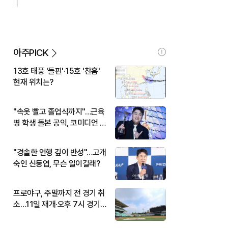
아주PICK
13호 태풍 '돌핀'·15호 '찬홈'
현재 위치는?
"속옷 빨고 졸업식까지"…근육
병 학생 돌본 공익, 코미디언 김
규원이었다
"경솔한 언행 깊이 반성"…고개
숙인 신동엽, 무슨 일이길래?
프로야구, 주말까지 전 경기 취
소…11일 재개·오후 7시 경기
시작