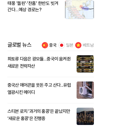
태풍 '돌핀'·'찬홈' 한반도 빗겨
간다…예상 경로는?
글로벌 뉴스
중국
일본
베트남
희토류 다음은 광모듈…중국이 움켜쥔
새로운 전략자산
중국산 에어콘을 웃돈 주고 산다...유럽
열광시킨 메이디
스티븐 로치 '과거의 홍콩'은 끝났지만
'새로운 홍콩'은 진행중