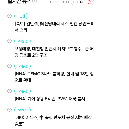
실시간 뉴스
08.08 19:08
UPDATE
3분전
[속보] 김민석, 與전당대회 제주·인천 당원투표
서 승리
29분전
보령해경, 대천항 인근서 레저보트 침수…군·해
경 공조로 2명 구조
50분전
[NNA] TSMC 3나노 출하량, 연내 월 18만 장
으로 확대
55분전
[NNA] 기아 상용 EV 밴 'PV5', 태국 출시
55분전
"SK하이닉스, 中 충칭 반도체 공장 지분 매각
검토"