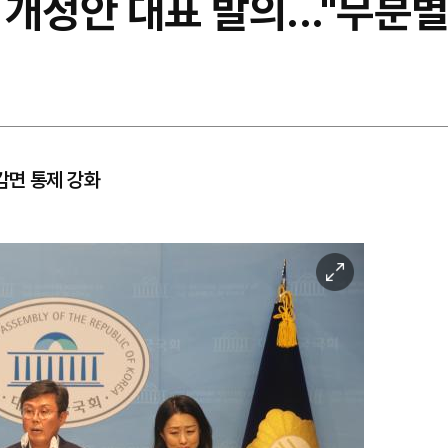
개정안 대표 발의..."무분
감면 통제 강화
이
미
지
확
대