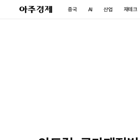
아
중국
AI
산업
재테크
주
경
제