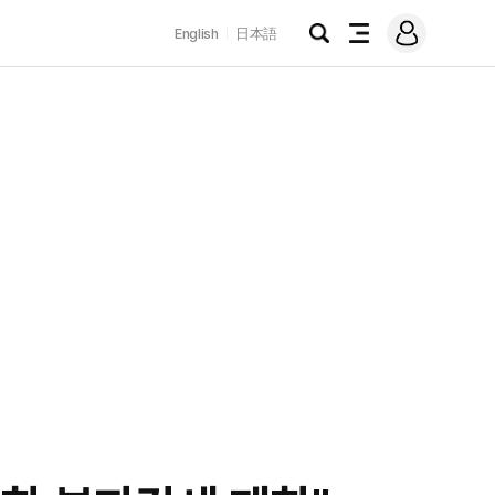
로
English
日本語
그
검
전
인
색
체
메
뉴