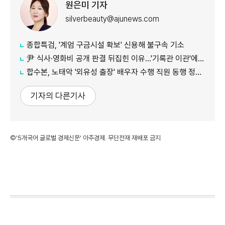
원은미 기자
silverbeauty@ajunews.com
종합특검, '계엄 구금시설 확보' 신용해 불구속 기소
尹 식사·영화비 공개 판결 뒤집힌 이유…'기록관 이관'에 소송 실익 쟁점
합수본, 노태악 '외유성 출장' 배우자 수행 직원 동행 정황 포착
기자의 다른기사
©'5개국어 글로벌 경제신문' 아주경제. 무단전재·재배포 금지