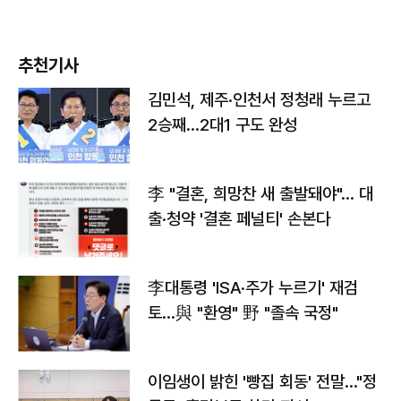
추천기사
김민석, 제주·인천서 정청래 누르고
2승째…2대1 구도 완성
李 "결혼, 희망찬 새 출발돼야"… 대
출·청약 '결혼 페널티' 손본다
李대통령 'ISA·주가 누르기' 재검
토…與 "환영" 野 "졸속 국정"
이임생이 밝힌 '빵집 회동' 전말…"정