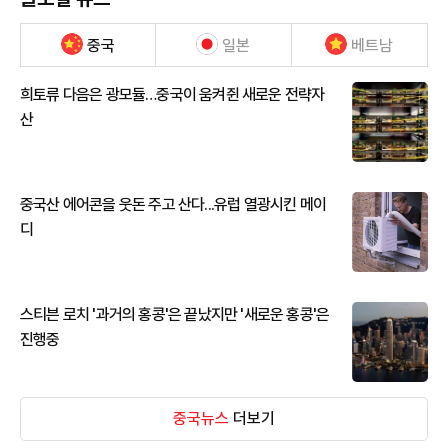
중국
일본
베트남
희토류 다음은 광모듈…중국이 움켜쥔 새로운 전략자
산
중국산 에어콘을 웃돈 주고 산다...유럽 열광시킨 메이
디
스티븐 로치 '과거의 홍콩'은 끝났지만 '새로운 홍콩'은
진행중
중국뉴스
더보기