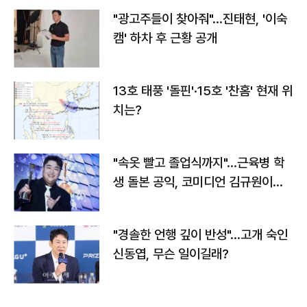
"광고주들이 찾아줘"…진태현, '이숙
캠' 하차 후 근황 공개
13호 태풍 '돌핀'·15호 '찬홈' 현재 위
치는?
"속옷 빨고 졸업식까지"…근육병 학
생 돌본 공익, 코미디언 김규원이었
다
"경솔한 언행 깊이 반성"…고개 숙인
신동엽, 무슨 일이길래?