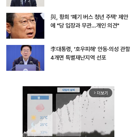
與, 황희 '폐기 버스 청년 주택' 제안
에 "당 입장과 무관…개인 의견"
李대통령, '호우피해' 안동·의성 관할
4개면 특별재난지역 선포
더보기
arrow_forward_ios