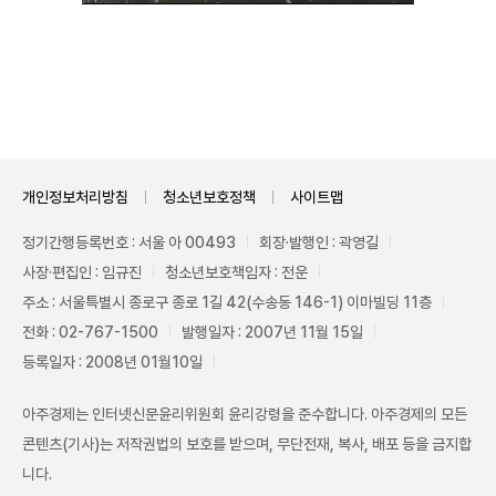
Unmute
개인정보처리방침
청소년보호정책
사이트맵
정기간행등록번호 : 서울 아 00493
회장·발행인 : 곽영길
사장·편집인 : 임규진
청소년보호책임자 : 전운
주소 : 서울특별시 종로구 종로 1길 42(수송동 146-1) 이마빌딩 11층
전화 : 02-767-1500
발행일자 : 2007년 11월 15일
등록일자 : 2008년 01월10일
아주경제는 인터넷신문윤리위원회 윤리강령을 준수합니다. 아주경제의 모든
콘텐츠(기사)는 저작권법의 보호를 받으며, 무단전재, 복사, 배포 등을 금지합
니다.