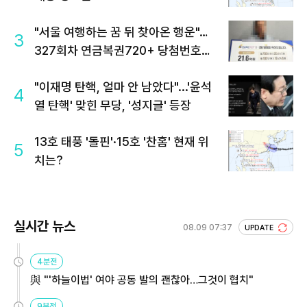
"서울 여행하는 꿈 뒤 찾아온 행운"…
3
327회차 연금복권720+ 당첨번호조
회 주목
"이재명 탄핵, 얼마 안 남았다"...'윤석
4
열 탄핵' 맞힌 무당, '성지글' 등장
13호 태풍 '돌핀'·15호 '찬홈' 현재 위
5
치는?
실시간 뉴스
08.09 07:37
UPDATE
4분전
與 "'하늘이법' 여야 공동 발의 괜찮아…그것이 협치"
9분전