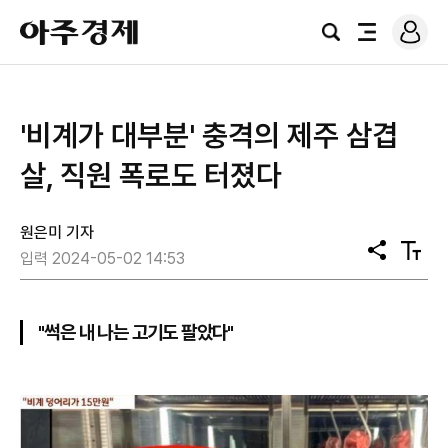
로
아
그
검
전
주
인
색
체
경
메
제
뉴
'비계가 대부분' 충격의 제주 삼겹
살, 직원 폭로도 터졌다
원은미 기자
공
텍
입력 2024-05-02 14:53
유
스
트
크
기
"썩은 내 나는 고기도 팔았다"