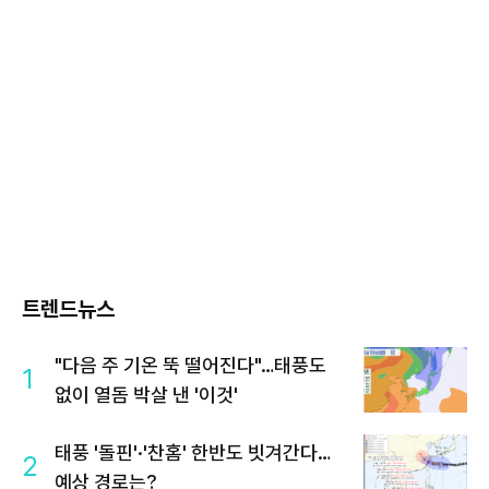
트렌드뉴스
"다음 주 기온 뚝 떨어진다"…태풍도
1
없이 열돔 박살 낸 '이것'
태풍 '돌핀'·'찬홈' 한반도 빗겨간다…
2
예상 경로는?