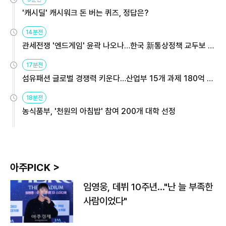
'캐시딜' 캐시워크 돈 버는 퀴즈, 정답은?
14분전
관세전쟁 '엔드게임' 윤곽 나오나…한국 新통상정책 교두보 활
용해야
17분전
섬유패션 글로벌 경쟁력 키운다…산업부 15개 과제 180억 지
원
18분전
농식품부, '천원의 아침밥' 참여 200개 대학 선정
아주PICK >
임영웅, 데뷔 10주년…"난 늘 부족한
사람이었다"