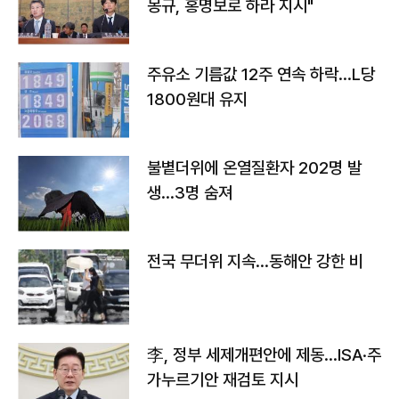
몽규, 홍명보로 하라 지시"
주유소 기름값 12주 연속 하락…L당
1800원대 유지
불볕더위에 온열질환자 202명 발
생…3명 숨져
전국 무더위 지속…동해안 강한 비
李, 정부 세제개편안에 제동…ISA·주
가누르기안 재검토 지시