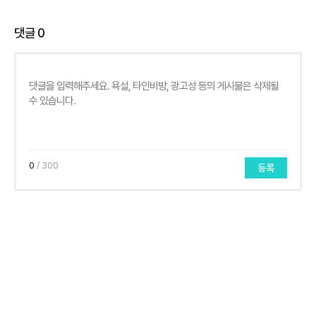
댓글
0
0
/ 300
등록