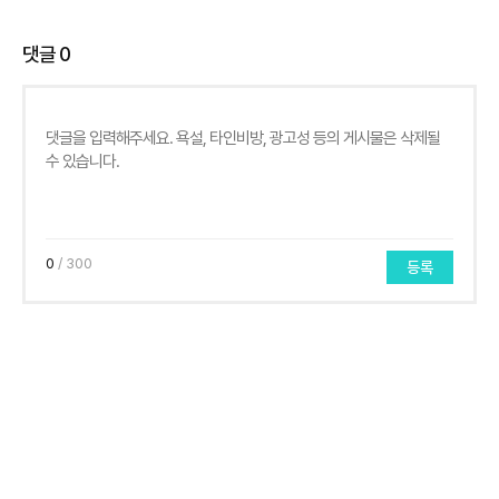
댓글
0
0
/ 300
등록