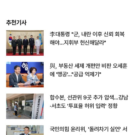
추천기사
李대통령 "군, 내란 이후 신뢰 회복
해야…지휘부 헌신해달라"
與, 부동산 세제 개편안 비판 오세훈
에 '맹공'…"공급 억제기"
합수본, 선관위 9곳 추가 압색…강남
·서초도 '투표율 허위 입력' 정황
국민의힘 윤리위, '돌려차기 실언' 서