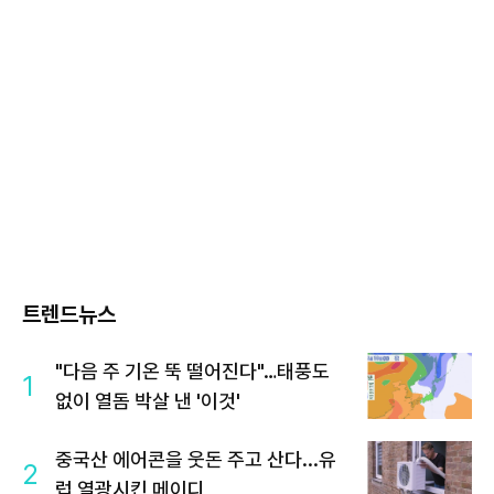
트렌드뉴스
"다음 주 기온 뚝 떨어진다"…태풍도
1
없이 열돔 박살 낸 '이것'
중국산 에어콘을 웃돈 주고 산다...유
2
럽 열광시킨 메이디