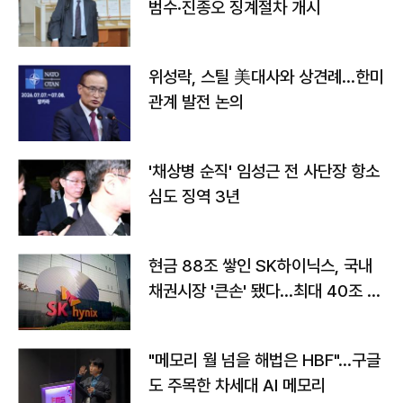
범수·진종오 징계절차 개시
위성락, 스틸 美대사와 상견례…한미
관계 발전 논의
'채상병 순직' 임성근 전 사단장 항소
심도 징역 3년
현금 88조 쌓인 SK하이닉스, 국내
채권시장 '큰손' 됐다…최대 40조 투
자
"메모리 월 넘을 해법은 HBF"…구글
도 주목한 차세대 AI 메모리