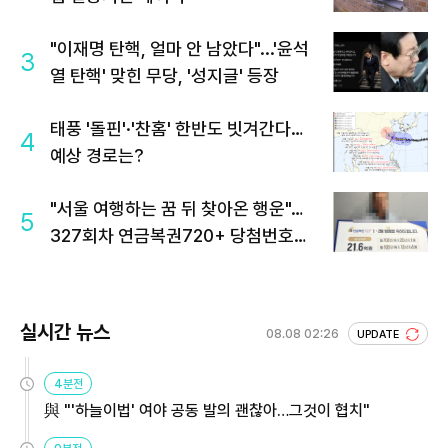
"이재명 탄핵, 얼마 안 남았다"...'윤석
3
열 탄핵' 맞힌 무당, '성지글' 등장
태풍 '돌핀'·'찬홈' 한반도 빗겨간다…
4
예상 경로는?
"서울 여행하는 꿈 뒤 찾아온 행운"…
5
327회차 연금복권720+ 당첨번호조
회 주목
실시간 뉴스
08.08 02:26
UPDATE
4분전
與 "'하늘이법' 여야 공동 발의 괜찮아…그것이 협치"