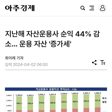
로
아
그
검
전
주
인
색
체
경
메
제
뉴
지난해 자산운용사 순익 44% 감
소… 운용 자산 '증가세'
최이레 기자
공
텍
입력 2024-04-02 06:00
유
스
트
크
기