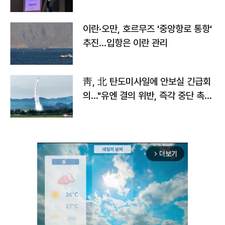
이란·오만, 호르무즈 '중앙항로 통항'
추진…입항은 이란 관리
靑, 北 탄도미사일에 안보실 긴급회
의…"유엔 결의 위반, 즉각 중단 촉
구"
더보기
arrow_forward_ios