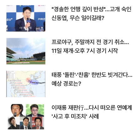
"경솔한 언행 깊이 반성"…고개 숙인
신동엽, 무슨 일이길래?
프로야구, 주말까지 전 경기 취소…
11일 재개·오후 7시 경기 시작
태풍 '돌핀'·'찬홈' 한반도 빗겨간다…
예상 경로는?
이재룡 재판行…다시 떠오른 연예계
'사고 후 미조치' 사례