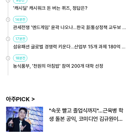
9분전
'캐시딜' 캐시워크 돈 버는 퀴즈, 정답은?
14분전
관세전쟁 '엔드게임' 윤곽 나오나…한국 新통상정책 교두보 활
용해야
17분전
섬유패션 글로벌 경쟁력 키운다…산업부 15개 과제 180억 지
원
18분전
농식품부, '천원의 아침밥' 참여 200개 대학 선정
아주PICK >
"속옷 빨고 졸업식까지"…근육병 학
생 돌본 공익, 코미디언 김규원이었
다