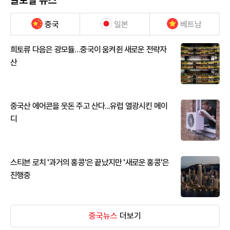
글로벌 뉴스
중국
일본
베트남
희토류 다음은 광모듈…중국이 움켜쥔 새로운 전략자
산
중국산 에어콘을 웃돈 주고 산다...유럽 열광시킨 메이
디
스티븐 로치 '과거의 홍콩'은 끝났지만 '새로운 홍콩'은
진행중
중국뉴스
더보기