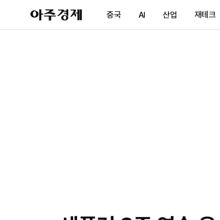
아
중국
AI
산업
재테크
주
경
제