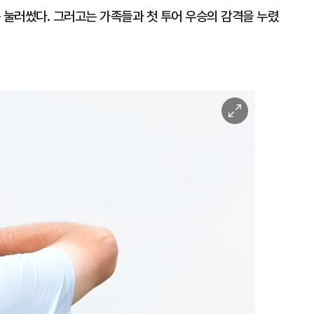
 눌러썼다. 그러고는 가족들과 첫 투어 우승의 감격을 누렸
이
미
지
확
대