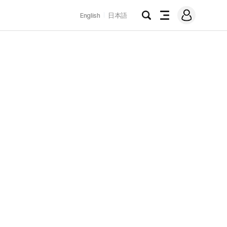
로
English
日本語
그
검
전
인
색
체
메
뉴