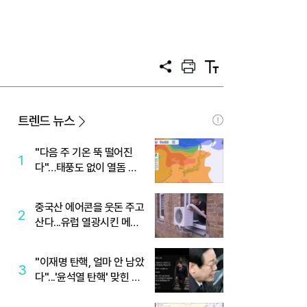
공
프
텍
유
린
스
트
트
크
기
트렌드 뉴스
"다음 주 기온 뚝 떨어진
1
다"…태풍도 없이 열돔 박
살 낸 '이것'
중국산 에어콘을 웃돈 주고
2
산다...유럽 열광시킨 메이
디
"이재명 탄핵, 얼마 안 남았
3
다"...'윤석열 탄핵' 맞힌 무
당, '성지글' 등장