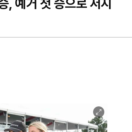
승, 예거 첫 승으로 저지
이
미
지