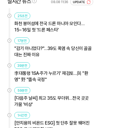
실시간 뉴스
08.08 11:36
UPDATE
25초전
화천 붕어섬에 전국 드론 마니아 모인다…
15~16일 첫 '드론 페스타'
17분전
"감기 아니었다?"…39도 폭염 속 당신이 골골
대는 진짜 이유
39분전
李대통령 'ISA·주가 누르기' 재검토…與 "환
영" 野 "졸속 국정"
59분전
[다음주 날씨] 최고 35도 무더위…전국 곳곳
가뭄 '비상'
1시간전
[안치용의 비욘드 ESG] 첫 단추 잘못 꿰어진