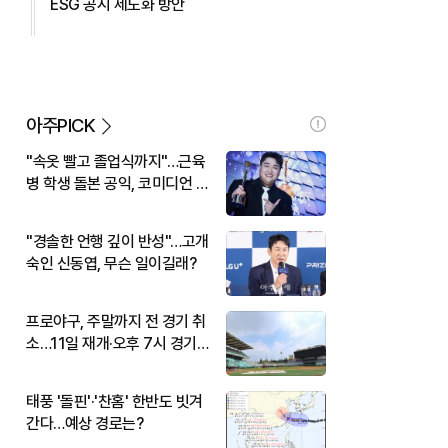
ESG 공시 제도화 방안
아주PICK
"속옷 빨고 졸업식까지"…근육
병 학생 돌본 공익, 코미디언 김
규원이었다
"경솔한 언행 깊이 반성"…고개
숙인 신동엽, 무슨 일이길래?
프로야구, 주말까지 전 경기 취
소…11일 재개·오후 7시 경기
시작
태풍 '돌핀'·'찬홈' 한반도 빗겨
간다…예상 경로는?