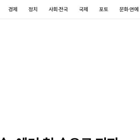
경제
정치
사회·전국
국제
포토
문화·연예