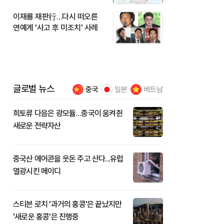
이재룡 재판行…다시 떠오른
연예계 '사고 후 미조치' 사례
글로벌 뉴스
중국
일본
베트남
희토류 다음은 광모듈…중국이 움켜쥔
새로운 전략자산
중국산 에어콘을 웃돈 주고 산다...유럽
열광시킨 메이디
스티븐 로치 '과거의 홍콩'은 끝났지만
'새로운 홍콩'은 진행중