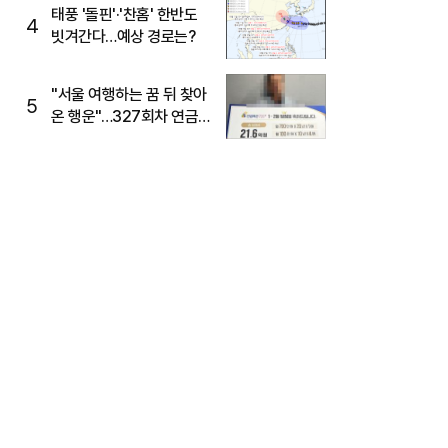
태풍 '돌핀'·'찬홈' 한반도
4
빗겨간다…예상 경로는?
"서울 여행하는 꿈 뒤 찾아
5
온 행운"…327회차 연금
복권720+ 당첨번호조회
주목