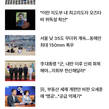
"이란 지도부 내 최고지도자 모즈타
바 위독설 확산"
서울 낮 35도 무더위 계속…동해안
최대 150㎜ 폭우
李대통령 "군, 내란 이후 신뢰 회복
해야…지휘부 헌신해달라"
與, 부동산 세제 개편안 비판 오세훈
에 '맹공'…"공급 억제기"