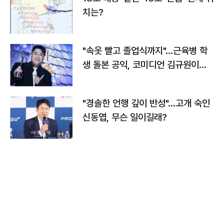
치는?
"속옷 빨고 졸업식까지"…근육병 학
생 돌본 공익, 코미디언 김규원이었
다
"경솔한 언행 깊이 반성"…고개 숙인
신동엽, 무슨 일이길래?