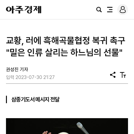
로
아
그
검
전
주
인
색
체
경
메
제
뉴
교황, 러에 흑해곡물협정 복귀 촉구
"밀은 인류 살리는 하느님의 선물"
권성진 기자
공
텍
입력 2023-07-30 21:27
유
스
트
크
기
삼종기도서 메시지 전달