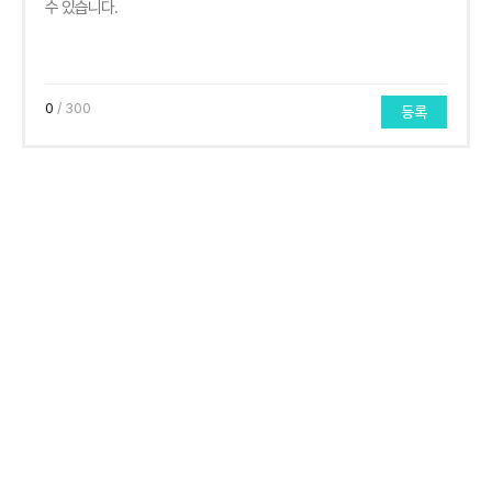
0
/ 300
등록