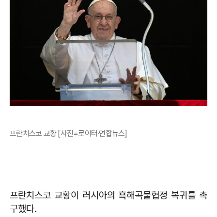
프란치스코 교황 [사진=로이터·연합뉴스]
프란치스코 교황이 러시아의 흑해곡물협정 복귀를 촉
구했다.