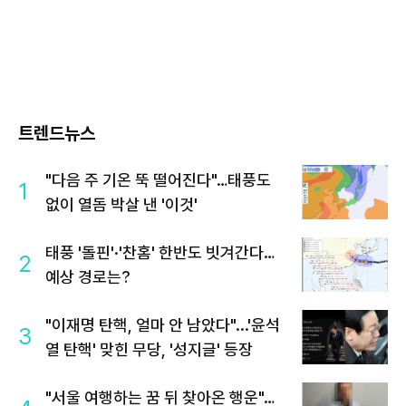
트렌드뉴스
"다음 주 기온 뚝 떨어진다"…태풍도
1
없이 열돔 박살 낸 '이것'
태풍 '돌핀'·'찬홈' 한반도 빗겨간다…
2
예상 경로는?
"이재명 탄핵, 얼마 안 남았다"...'윤석
3
열 탄핵' 맞힌 무당, '성지글' 등장
"서울 여행하는 꿈 뒤 찾아온 행운"…