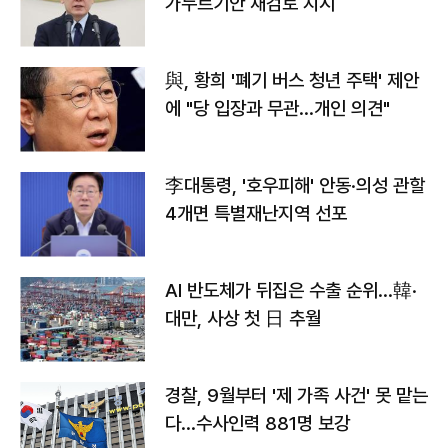
가누르기안 재검토 지시
與, 황희 '폐기 버스 청년 주택' 제안
에 "당 입장과 무관…개인 의견"
李대통령, '호우피해' 안동·의성 관할
4개면 특별재난지역 선포
AI 반도체가 뒤집은 수출 순위…韓·
대만, 사상 첫 日 추월
경찰, 9월부터 '제 가족 사건' 못 맡는
다…수사인력 881명 보강