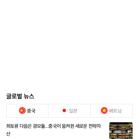
글로벌 뉴스
중국
일본
베트남
희토류 다음은 광모듈…중국이 움켜쥔 새로운 전략자
산