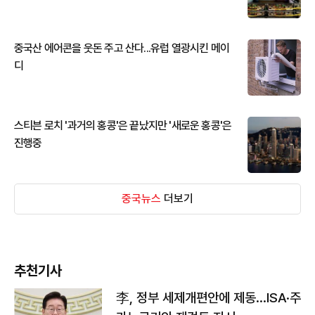
중국산 에어콘을 웃돈 주고 산다...유럽 열광시킨 메이
디
스티븐 로치 '과거의 홍콩'은 끝났지만 '새로운 홍콩'은
진행중
중국뉴스
더보기
추천기사
李, 정부 세제개편안에 제동…ISA·주