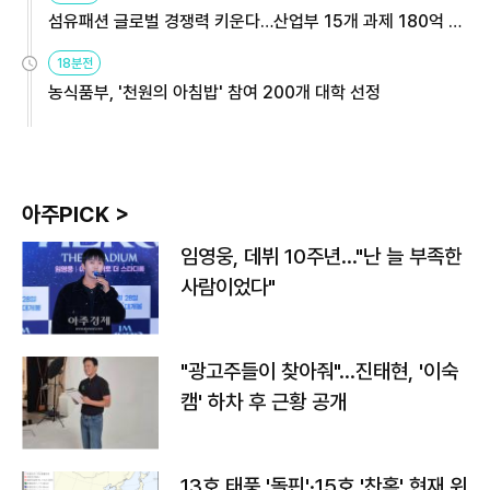
섬유패션 글로벌 경쟁력 키운다…산업부 15개 과제 180억 지
원
18분전
농식품부, '천원의 아침밥' 참여 200개 대학 선정
아주PICK >
임영웅, 데뷔 10주년…"난 늘 부족한
사람이었다"
"광고주들이 찾아줘"…진태현, '이숙
캠' 하차 후 근황 공개
13호 태풍 '돌핀'·15호 '찬홈' 현재 위