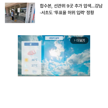
합수본, 선관위 9곳 추가 압색…강남
·서초도 '투표율 허위 입력' 정황
더보기
arrow_forward_ios
Unmute