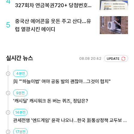
4
327회차 연금복권720+ 당첨번호조
회 주목
중국산 에어콘을 웃돈 주고 산다...유
5
럽 열광시킨 메이디
실시간 뉴스
08.08 20:42
UPDATE
4분전
與 "'하늘이법' 여야 공동 발의 괜찮아…그것이 협치"
9분전
'캐시딜' 캐시워크 돈 버는 퀴즈, 정답은?
14분전
관세전쟁 '엔드게임' 윤곽 나오나…한국 新통상정책 교두보 활
용해야
17분전