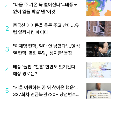
"다음 주 기온 뚝 떨어진다"…태풍도
1
없이 열돔 박살 낸 '이것'
중국산 에어콘을 웃돈 주고 산다...유
2
럽 열광시킨 메이디
"이재명 탄핵, 얼마 안 남았다"...'윤석
3
열 탄핵' 맞힌 무당, '성지글' 등장
태풍 '돌핀'·'찬홈' 한반도 빗겨간다…
4
예상 경로는?
"서울 여행하는 꿈 뒤 찾아온 행운"…
5
327회차 연금복권720+ 당첨번호조
회 주목