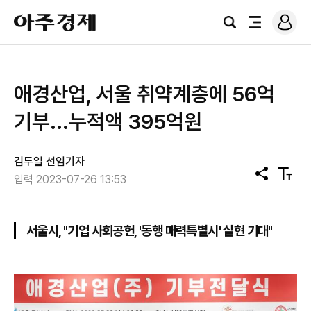
로
아
그
검
전
주
인
색
체
경
메
제
뉴
애경산업, 서울 취약계층에 56억
기부...누적액 395억원
김두일 선임기자
공
텍
입력 2023-07-26 13:53
유
스
트
크
기
서울시, "기업 사회공헌, '동행 매력특별시' 실현 기대"