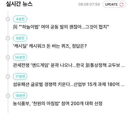
실시간 뉴스
08.08 07:59
UPDATE
4분전
與 "'하늘이법' 여야 공동 발의 괜찮아…그것이 협치"
9분전
'캐시딜' 캐시워크 돈 버는 퀴즈, 정답은?
14분전
관세전쟁 '엔드게임' 윤곽 나오나…한국 新통상정책 교두보 활
용해야
17분전
섬유패션 글로벌 경쟁력 키운다…산업부 15개 과제 180억 지
원
18분전
농식품부, '천원의 아침밥' 참여 200개 대학 선정