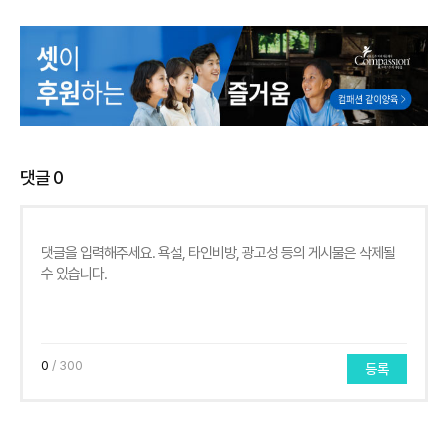
댓글
0
0
/ 300
등록