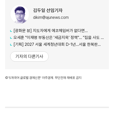
김두일 선임기자
dikim@ajunews.com
[광화문 뷰] 지도자에게 에코체임버가 없다면…
오세훈 "이재명 부동산은 '세금지옥' 정책"… "집을 사도 팔아도 세금만 늘어"
[기획] 2027 서울 세계청년대회 D-1년…서울 한복판에서 만나는 '가톨릭 문화의 모든 것'
기자의 다른기사
©'5개국어 글로벌 경제신문' 아주경제. 무단전재·재배포 금지