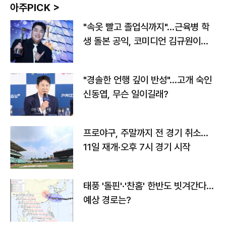
아주PICK >
"속옷 빨고 졸업식까지"…근육병 학
생 돌본 공익, 코미디언 김규원이었
다
"경솔한 언행 깊이 반성"…고개 숙인
신동엽, 무슨 일이길래?
프로야구, 주말까지 전 경기 취소…
11일 재개·오후 7시 경기 시작
태풍 '돌핀'·'찬홈' 한반도 빗겨간다…
예상 경로는?