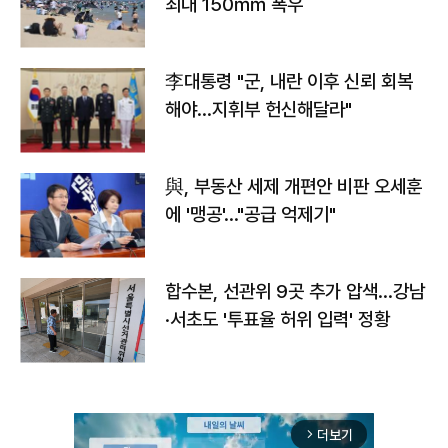
최대 150㎜ 폭우
李대통령 "군, 내란 이후 신뢰 회복
해야…지휘부 헌신해달라"
與, 부동산 세제 개편안 비판 오세훈
에 '맹공'…"공급 억제기"
합수본, 선관위 9곳 추가 압색…강남
·서초도 '투표율 허위 입력' 정황
더보기
arrow_forward_ios