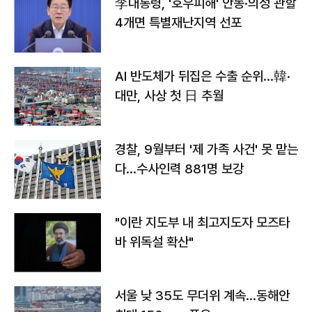
李대통령, '호우피해' 안동·의성 관할
4개면 특별재난지역 선포
AI 반도체가 뒤집은 수출 순위…韓·
대만, 사상 첫 日 추월
경찰, 9월부터 '제 가족 사건' 못 맡는
다…수사인력 881명 보강
"이란 지도부 내 최고지도자 모즈타
바 위독설 확산"
서울 낮 35도 무더위 계속…동해안