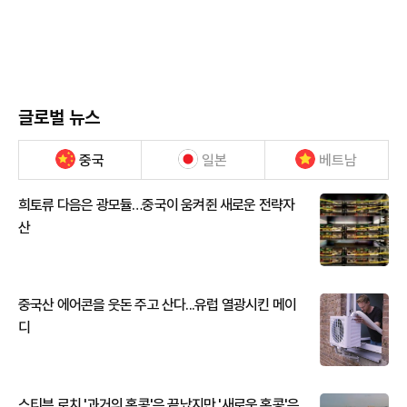
글로벌 뉴스
중국
일본
베트남
희토류 다음은 광모듈…중국이 움켜쥔 새로운 전략자
산
중국산 에어콘을 웃돈 주고 산다...유럽 열광시킨 메이
디
스티븐 로치 '과거의 홍콩'은 끝났지만 '새로운 홍콩'은