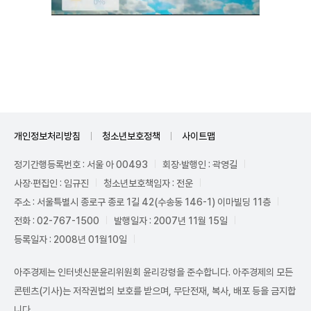
Unmute
개인정보처리방침
청소년보호정책
사이트맵
정기간행등록번호 : 서울 아 00493
회장·발행인 : 곽영길
사장·편집인 : 임규진
청소년보호책임자 : 전운
주소 : 서울특별시 종로구 종로 1길 42(수송동 146-1) 이마빌딩 11층
전화 : 02-767-1500
발행일자 : 2007년 11월 15일
등록일자 : 2008년 01월10일
아주경제는 인터넷신문윤리위원회 윤리강령을 준수합니다. 아주경제의 모든
콘텐츠(기사)는 저작권법의 보호를 받으며, 무단전재, 복사, 배포 등을 금지합
니다.