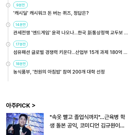
9분전
'캐시딜' 캐시워크 돈 버는 퀴즈, 정답은?
14분전
관세전쟁 '엔드게임' 윤곽 나오나…한국 新통상정책 교두보 활
용해야
17분전
섬유패션 글로벌 경쟁력 키운다…산업부 15개 과제 180억 지
원
18분전
농식품부, '천원의 아침밥' 참여 200개 대학 선정
아주PICK >
"속옷 빨고 졸업식까지"…근육병 학
생 돌본 공익, 코미디언 김규원이었
다