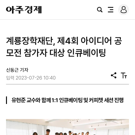
로
아
그
검
전
주
인
색
체
경
메
제
뉴
​계룡장학재단, 제4회 아이디어 공
모전 참가자 대상 인큐베이팅
신동근 기자
공
텍
입력 2023-07-26 10:40
유
스
트
크
기
유현준 교수와 함께 1:1 인큐베이팅 및 커피챗 세션 진행