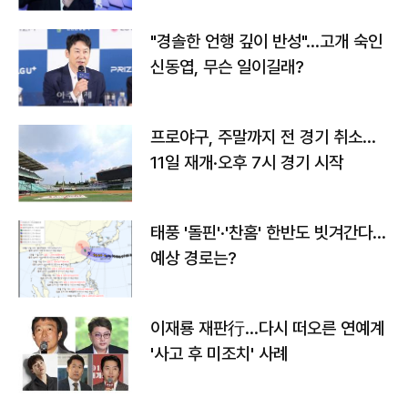
"경솔한 언행 깊이 반성"…고개 숙인
신동엽, 무슨 일이길래?
프로야구, 주말까지 전 경기 취소…
11일 재개·오후 7시 경기 시작
태풍 '돌핀'·'찬홈' 한반도 빗겨간다…
예상 경로는?
이재룡 재판行…다시 떠오른 연예계
'사고 후 미조치' 사례