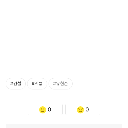
#건설
#계룡
#유현준
0
0