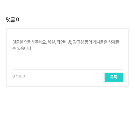
댓글
0
0
/ 300
등록