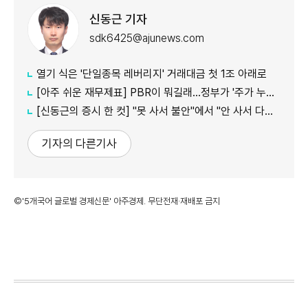
신동근 기자
sdk6425@ajunews.com
열기 식은 '단일종목 레버리지' 거래대금 첫 1조 아래로
[아주 쉬운 재무제표] PBR이 뭐길래…정부가 '주가 누르기'에 칼 빼든 이유
[신동근의 증시 한 컷] "못 사서 불안"에서 "안 사서 다행"으로…증시 덮친 '조모'
기자의 다른기사
©'5개국어 글로벌 경제신문' 아주경제. 무단전재·재배포 금지