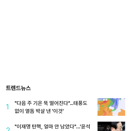
트렌드뉴스
"다음 주 기온 뚝 떨어진다"…태풍도
1
없이 열돔 박살 낸 '이것'
"이재명 탄핵, 얼마 안 남았다"...'윤석
2