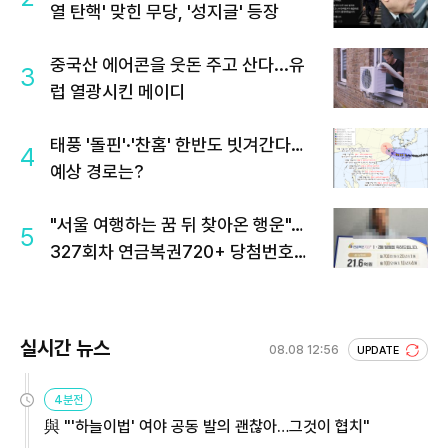
열 탄핵' 맞힌 무당, '성지글' 등장
중국산 에어콘을 웃돈 주고 산다...유
3
럽 열광시킨 메이디
태풍 '돌핀'·'찬홈' 한반도 빗겨간다…
4
예상 경로는?
"서울 여행하는 꿈 뒤 찾아온 행운"…
5
327회차 연금복권720+ 당첨번호조
회 주목
실시간 뉴스
08.08 12:56
UPDATE
4분전
與 "'하늘이법' 여야 공동 발의 괜찮아…그것이 협치"