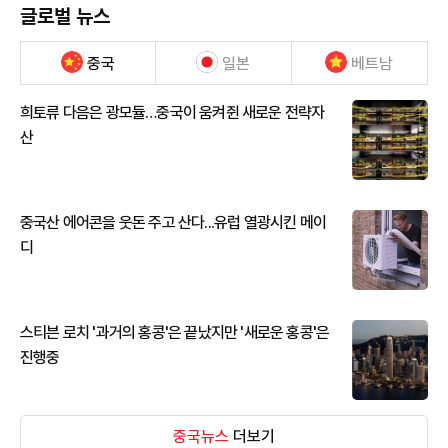
글로벌 뉴스
중국
일본
베트남
희토류 다음은 광모듈…중국이 움켜쥔 새로운 전략자
산
중국산 에어콘을 웃돈 주고 산다...유럽 열광시킨 메이
디
스티븐 로치 '과거의 홍콩'은 끝났지만 '새로운 홍콩'은
진행중
중국뉴스
더보기