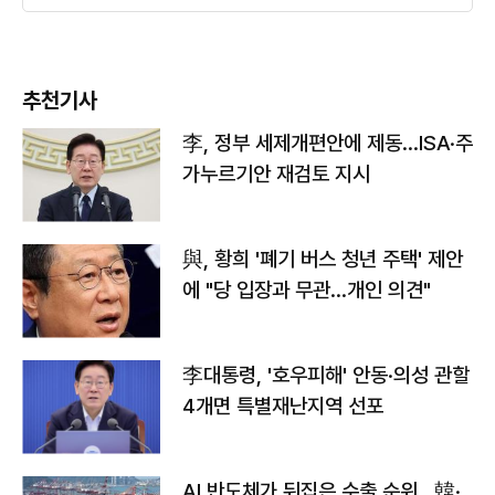
추천기사
李, 정부 세제개편안에 제동…ISA·주
가누르기안 재검토 지시
與, 황희 '폐기 버스 청년 주택' 제안
에 "당 입장과 무관…개인 의견"
李대통령, '호우피해' 안동·의성 관할
4개면 특별재난지역 선포
AI 반도체가 뒤집은 수출 순위…韓·