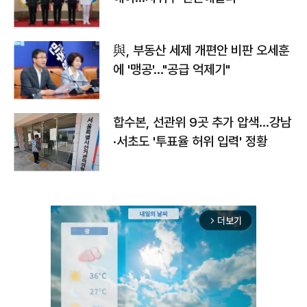
與, 부동산 세제 개편안 비판 오세훈
에 '맹공'…"공급 억제기"
합수본, 선관위 9곳 추가 압색…강남
·서초도 '투표율 허위 입력' 정황
더보기
arrow_forward_ios