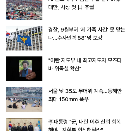
대만, 사상 첫 日 추월
경찰, 9월부터 '제 가족 사건' 못 맡는
다…수사인력 881명 보강
"이란 지도부 내 최고지도자 모즈타
바 위독설 확산"
서울 낮 35도 무더위 계속…동해안
최대 150㎜ 폭우
李대통령 "군, 내란 이후 신뢰 회복
해야…지휘부 헌신해달라"