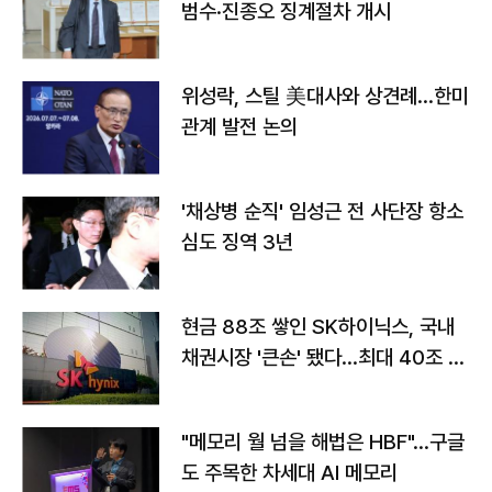
범수·진종오 징계절차 개시
위성락, 스틸 美대사와 상견례…한미
관계 발전 논의
'채상병 순직' 임성근 전 사단장 항소
심도 징역 3년
현금 88조 쌓인 SK하이닉스, 국내
채권시장 '큰손' 됐다…최대 40조 투
자
"메모리 월 넘을 해법은 HBF"…구글
도 주목한 차세대 AI 메모리