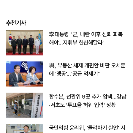
추천기사
李대통령 "군, 내란 이후 신뢰 회복
해야…지휘부 헌신해달라"
與, 부동산 세제 개편안 비판 오세훈
에 '맹공'…"공급 억제기"
합수본, 선관위 9곳 추가 압색…강남
·서초도 '투표율 허위 입력' 정황
국민의힘 윤리위, '돌려차기 실언' 서