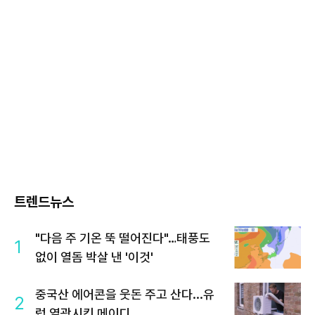
트렌드뉴스
"다음 주 기온 뚝 떨어진다"…태풍도
1
없이 열돔 박살 낸 '이것'
중국산 에어콘을 웃돈 주고 산다...유
2
럽 열광시킨 메이디