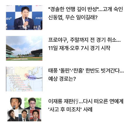
"경솔한 언행 깊이 반성"…고개 숙인
신동엽, 무슨 일이길래?
프로야구, 주말까지 전 경기 취소…
11일 재개·오후 7시 경기 시작
태풍 '돌핀'·'찬홈' 한반도 빗겨간다…
예상 경로는?
이재룡 재판行…다시 떠오른 연예계
'사고 후 미조치' 사례