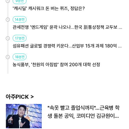
9분전
'캐시딜' 캐시워크 돈 버는 퀴즈, 정답은?
14분전
관세전쟁 '엔드게임' 윤곽 나오나…한국 新통상정책 교두보 활
용해야
17분전
섬유패션 글로벌 경쟁력 키운다…산업부 15개 과제 180억 지
원
18분전
농식품부, '천원의 아침밥' 참여 200개 대학 선정
아주PICK >
"속옷 빨고 졸업식까지"…근육병 학
생 돌본 공익, 코미디언 김규원이었
다