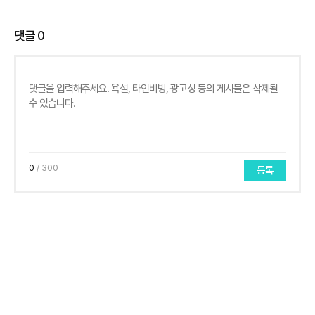
댓글
0
0
/ 300
등록