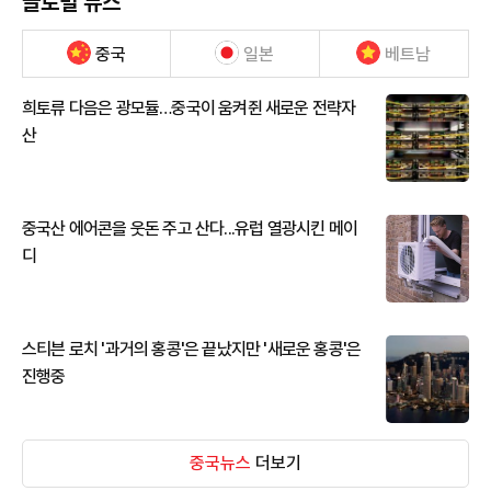
글로벌 뉴스
중국
일본
베트남
희토류 다음은 광모듈…중국이 움켜쥔 새로운 전략자
산
중국산 에어콘을 웃돈 주고 산다...유럽 열광시킨 메이
디
스티븐 로치 '과거의 홍콩'은 끝났지만 '새로운 홍콩'은
진행중
중국뉴스
더보기