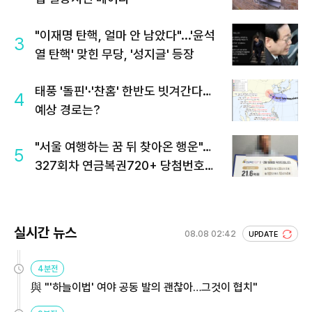
"이재명 탄핵, 얼마 안 남았다"...'윤석
3
열 탄핵' 맞힌 무당, '성지글' 등장
태풍 '돌핀'·'찬홈' 한반도 빗겨간다…
4
예상 경로는?
"서울 여행하는 꿈 뒤 찾아온 행운"…
5
327회차 연금복권720+ 당첨번호조
회 주목
실시간 뉴스
08.08 02:42
UPDATE
4분전
與 "'하늘이법' 여야 공동 발의 괜찮아…그것이 협치"