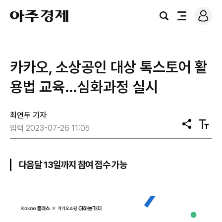
로
아
그
검
전
주
인
색
체
경
메
제
뉴
카카오, 소상공인 대상 톡스토어 활
용법 교육…심화과정 실시
최연두 기자
공
텍
입력 2023-07-26 11:05
유
스
트
크
기
다음달 13일까지 참여 접수 가능