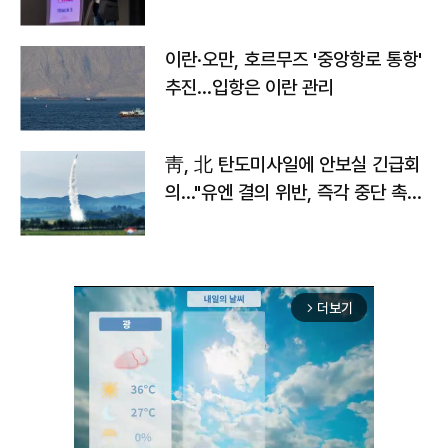
이란·오만, 호르무즈 '중앙항로 통항'
추진…입항은 이란 관리
靑, 北 탄도미사일에 안보실 긴급회
의…"유엔 결의 위반, 즉각 중단 촉
구"
더보기
arrow_forward_ios