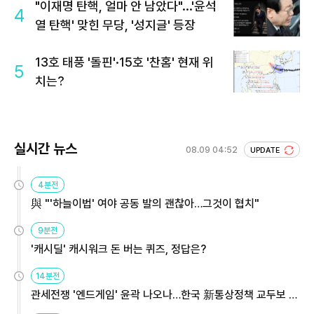
"이재명 탄핵, 얼마 안 남았다"...'윤석
4
열 탄핵' 맞힌 무당, '성지글' 등장
13호 태풍 '돌핀'·15호 '찬홈' 현재 위
5
치는?
실시간 뉴스
08.09 04:52
UPDATE
4분전
與 "'하늘이법' 여야 공동 발의 괜찮아…그것이 협치"
9분전
'캐시딜' 캐시워크 돈 버는 퀴즈, 정답은?
14분전
관세전쟁 '엔드게임' 윤곽 나오나…한국 新통상정책 교두보 활
용해야