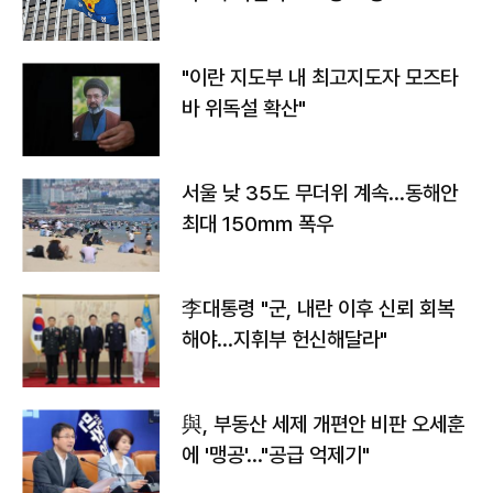
"이란 지도부 내 최고지도자 모즈타
바 위독설 확산"
서울 낮 35도 무더위 계속…동해안
최대 150㎜ 폭우
李대통령 "군, 내란 이후 신뢰 회복
해야…지휘부 헌신해달라"
與, 부동산 세제 개편안 비판 오세훈
에 '맹공'…"공급 억제기"