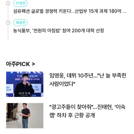
17분전
섬유패션 글로벌 경쟁력 키운다…산업부 15개 과제 180억 지
원
18분전
농식품부, '천원의 아침밥' 참여 200개 대학 선정
아주PICK >
임영웅, 데뷔 10주년…"난 늘 부족한
사람이었다"
"광고주들이 찾아줘"…진태현, '이숙
캠' 하차 후 근황 공개