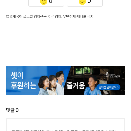
0
0
©'5개국어 글로벌 경제신문' 아주경제. 무단전재·재배포 금지
댓글
0