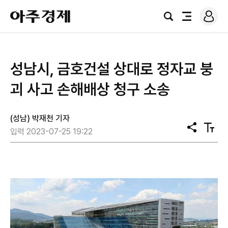
로
아
그
검
전
주
인
색
체
경
메
제
뉴
성남시, 금호건설 상대로 정자교 붕
괴 사고 손해배상 청구 소송
(성남) 박재천 기자
공
텍
입력 2023-07-25 19:22
유
스
트
크
기