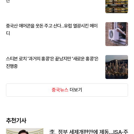
산
중국산 에어콘을 웃돈 주고 산다...유럽 열광시킨 메이
디
스티븐 로치 '과거의 홍콩'은 끝났지만 '새로운 홍콩'은
진행중
중국뉴스
더보기
추천기사
李, 정부 세제개편안에 제동…ISA·주