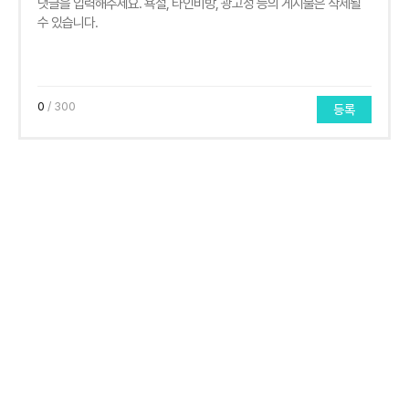
0
/ 300
등록