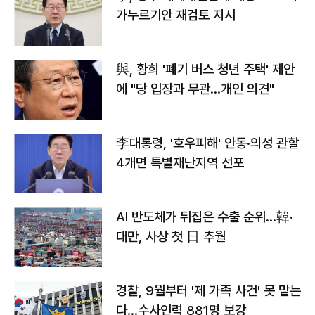
가누르기안 재검토 지시
與, 황희 '폐기 버스 청년 주택' 제안
에 "당 입장과 무관…개인 의견"
李대통령, '호우피해' 안동·의성 관할
4개면 특별재난지역 선포
AI 반도체가 뒤집은 수출 순위…韓·
대만, 사상 첫 日 추월
경찰, 9월부터 '제 가족 사건' 못 맡는
다…수사인력 881명 보강