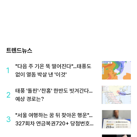
트렌드뉴스
"다음 주 기온 뚝 떨어진다"…태풍도
1
없이 열돔 박살 낸 '이것'
태풍 '돌핀'·'찬홈' 한반도 빗겨간다…
2
예상 경로는?
"서울 여행하는 꿈 뒤 찾아온 행운"…
3
327회차 연금복권720+ 당첨번호조
회 주목