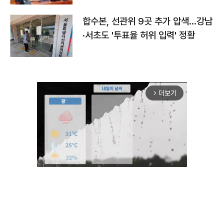
합수본, 선관위 9곳 추가 압색…강남
·서초도 '투표율 허위 입력' 정황
더보기
arrow_forward_ios
Mute