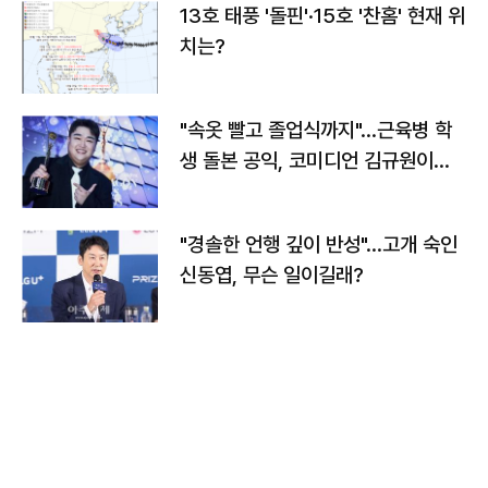
13호 태풍 '돌핀'·15호 '찬홈' 현재 위
치는?
"속옷 빨고 졸업식까지"…근육병 학
생 돌본 공익, 코미디언 김규원이었
다
"경솔한 언행 깊이 반성"…고개 숙인
신동엽, 무슨 일이길래?