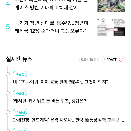
4
게이츠 방한 기대에 5%대 강세
국가가 청년 상대로 '통수'?...청년미
5
래적금 12% 준다더니 "응, 오류야"
실시간 뉴스
08.06 15:24
UPDATE
4분전
與 "'하늘이법' 여야 공동 발의 괜찮아…그것이 협치"
9분전
'캐시딜' 캐시워크 돈 버는 퀴즈, 정답은?
14분전
관세전쟁 '엔드게임' 윤곽 나오나…한국 新통상정책 교두보 활
용해야