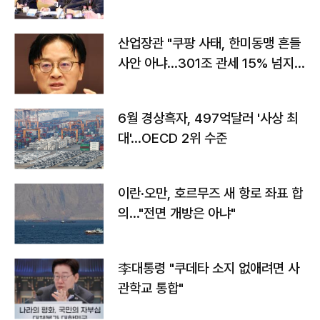
야"
산업장관 "쿠팡 사태, 한미동맹 흔들
사안 아냐…301조 관세 15% 넘지
않도록 협의"
6월 경상흑자, 497억달러 '사상 최
대'…OECD 2위 수준
이란·오만, 호르무즈 새 항로 좌표 합
의…"전면 개방은 아냐"
李대통령 "쿠데타 소지 없애려면 사
관학교 통합"