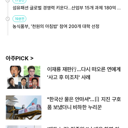
17분전
섬유패션 글로벌 경쟁력 키운다…산업부 15개 과제 180억 지
원
19분전
농식품부, '천원의 아침밥' 참여 200개 대학 선정
아주PICK >
이재룡 재판行…다시 떠오른 연예계
'사고 후 미조치' 사례
"한국산 물은 안마셔"…日 지진 구호
품 보냈더니 비하한 누리꾼