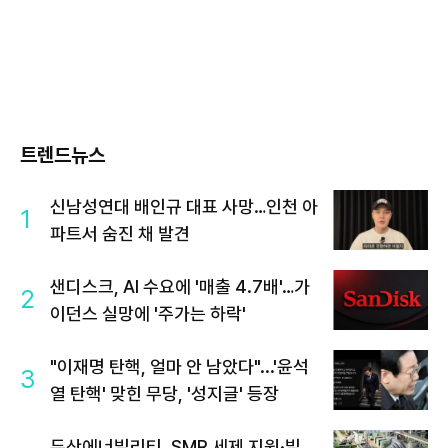
트렌드뉴스
신남성연대 배인규 대표 사망…인천 아
1
파트서 숨진 채 발견
샌디스크, AI 수요에 '매출 4.7배'…가
2
이던스 실망에 '주가는 하락'
"이재명 탄핵, 얼마 안 남았다"...'윤석
3
열 탄핵' 맞힌 무당, '성지글' 등장
두산에너빌리티, SMR 세제 지원·빌