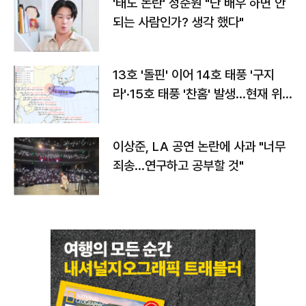
'태도 논란' 정준원 "난 배우 하면 안
되는 사람인가? 생각 했다"
13호 '돌핀' 이어 14호 태풍 '구지
라'·15호 태풍 '찬홈' 발생…현재 위
치와 이동경로는?
이상준, LA 공연 논란에 사과 "너무
죄송…연구하고 공부할 것"