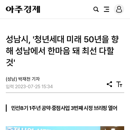
로
아
그
검
전
주
인
색
체
경
메
제
뉴
성남시, '청년세대 미래 50년을 향
해 성남에서 한마음 돼 최선 다할
것'
(성남) 박재천 기자
공
텍
입력 2023-07-25 15:34
유
스
트
크
기
민선8기 1주년 공약·중점사업 3번째 시정 브리핑 열어