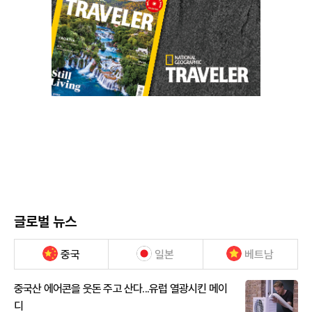
글로벌 뉴스
중국
일본
베트남
중국산 에어콘을 웃돈 주고 산다...유럽 열광시킨 메이
디