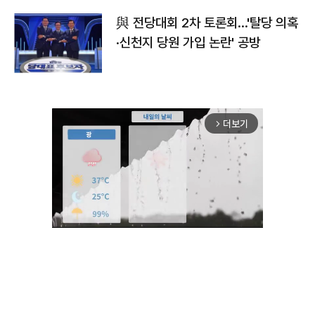
與 전당대회 2차 토론회…'탈당 의혹
·신천지 당원 가입 논란' 공방
더보기
arrow_forward_ios
Unmute