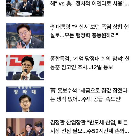
해" vs 與 "정치적 어젠다로 사용"
맞불
李대통령 "외신서 보던 폭염 상황 현
실로…모든 행정력 총동원하라"
종합특검, '계엄 당정대 회의 참석' 한
동훈 참고인 조사...12일 통보
靑 홍보수석 "세금으로 집값 잡겠다
는 생각 없어…주택 공급 '속도전'"
김정관 산업장관 "반도체 산업, 빠른
시장 선점 필요…주52시간제 손봐