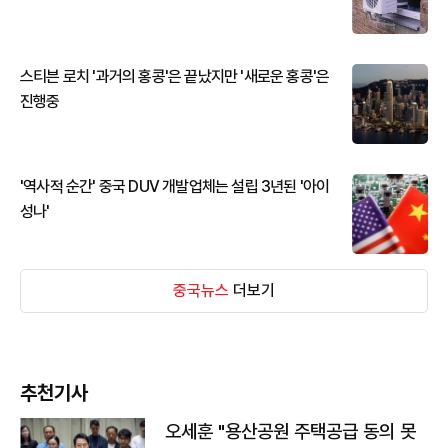
스티븐 로치 '과거의 홍콩'은 끝났지만 '새로운 홍콩'은
진행중
'역사적 순간' 중국 DUV 개발업체는 설립 3년된 '아이
성나'
중국뉴스
더보기
추천기사
오세훈 "용산공원 주택공급 동의 못