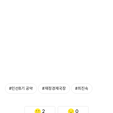
#민선8기 공약
#재정경제국장
#최진숙
2
0