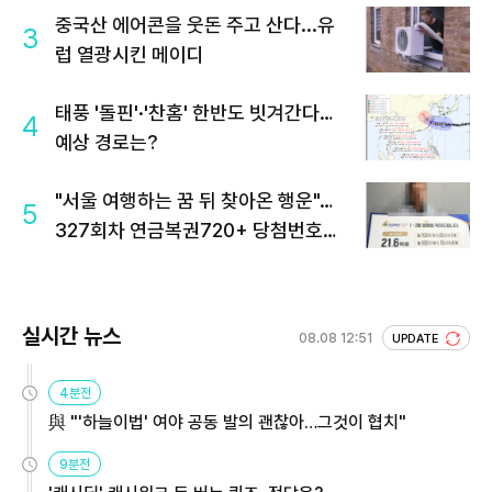
중국산 에어콘을 웃돈 주고 산다...유
3
럽 열광시킨 메이디
태풍 '돌핀'·'찬홈' 한반도 빗겨간다…
4
예상 경로는?
"서울 여행하는 꿈 뒤 찾아온 행운"…
5
327회차 연금복권720+ 당첨번호조
회 주목
실시간 뉴스
08.08 12:51
UPDATE
4분전
與 "'하늘이법' 여야 공동 발의 괜찮아…그것이 협치"
9분전