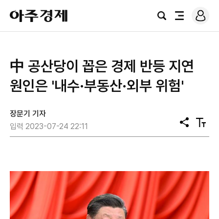
로
아
그
검
전
주
인
색
체
경
메
제
뉴
​中 공산당이 꼽은 경제 반등 지연
원인은 '내수·부동산·외부 위험'
장문기 기자
공
텍
입력 2023-07-24 22:11
유
스
트
크
기