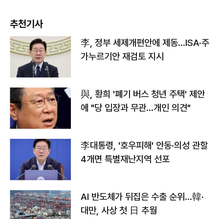
추천기사
李, 정부 세제개편안에 제동…ISA·주
가누르기안 재검토 지시
與, 황희 '폐기 버스 청년 주택' 제안
에 "당 입장과 무관…개인 의견"
李대통령, '호우피해' 안동·의성 관할
4개면 특별재난지역 선포
AI 반도체가 뒤집은 수출 순위…韓·
대만, 사상 첫 日 추월