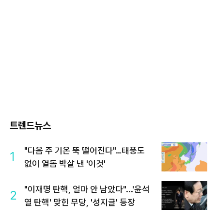
트렌드뉴스
"다음 주 기온 뚝 떨어진다"…태풍도
1
없이 열돔 박살 낸 '이것'
"이재명 탄핵, 얼마 안 남았다"...'윤석
2
열 탄핵' 맞힌 무당, '성지글' 등장