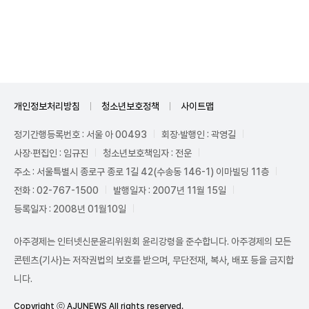
Unmute
개인정보처리방침
청소년보호정책
사이트맵
정기간행등록번호 : 서울 아 00493
회장·발행인 : 곽영길
사장·편집인 : 임규진
청소년보호책임자 : 전운
주소 : 서울특별시 종로구 종로 1길 42(수송동 146-1) 이마빌딩 11층
전화 : 02-767-1500
발행일자 : 2007년 11월 15일
등록일자 : 2008년 01월10일
아주경제는 인터넷신문윤리위원회 윤리강령을 준수합니다. 아주경제의 모든
콘텐츠(기사)는 저작권법의 보호를 받으며, 무단전재, 복사, 배포 등을 금지합
니다.
Copyright ⓒ AJUNEWS All rights reserved.