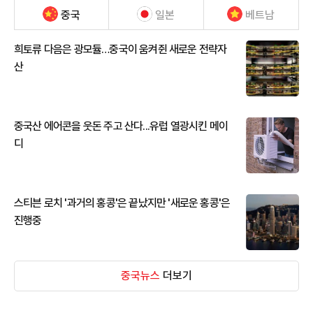
중국
일본
베트남
희토류 다음은 광모듈…중국이 움켜쥔 새로운 전략자
산
중국산 에어콘을 웃돈 주고 산다...유럽 열광시킨 메이
디
스티븐 로치 '과거의 홍콩'은 끝났지만 '새로운 홍콩'은
진행중
중국뉴스
더보기