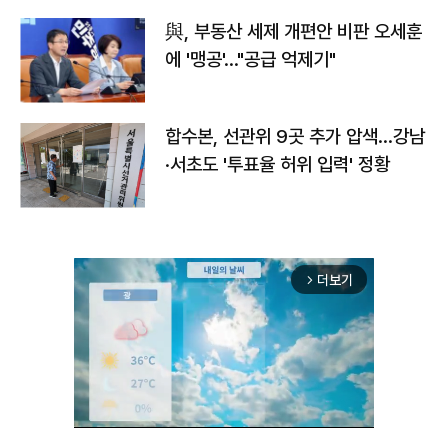
與, 부동산 세제 개편안 비판 오세훈
에 '맹공'…"공급 억제기"
합수본, 선관위 9곳 추가 압색…강남
·서초도 '투표율 허위 입력' 정황
더보기
arrow_forward_ios