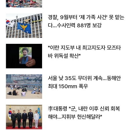
경찰, 9월부터 '제 가족 사건' 못 맡는
다…수사인력 881명 보강
"이란 지도부 내 최고지도자 모즈타
바 위독설 확산"
서울 낮 35도 무더위 계속…동해안
최대 150㎜ 폭우
李대통령 "군, 내란 이후 신뢰 회복
해야…지휘부 헌신해달라"