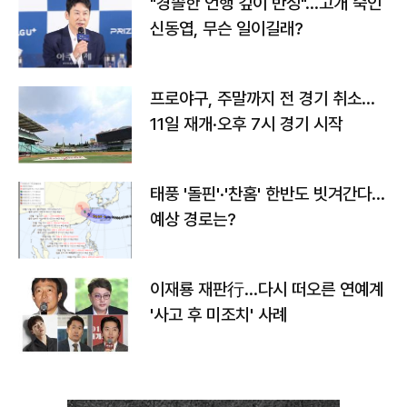
"경솔한 언행 깊이 반성"…고개 숙인
신동엽, 무슨 일이길래?
프로야구, 주말까지 전 경기 취소…
11일 재개·오후 7시 경기 시작
태풍 '돌핀'·'찬홈' 한반도 빗겨간다…
예상 경로는?
이재룡 재판行…다시 떠오른 연예계
'사고 후 미조치' 사례