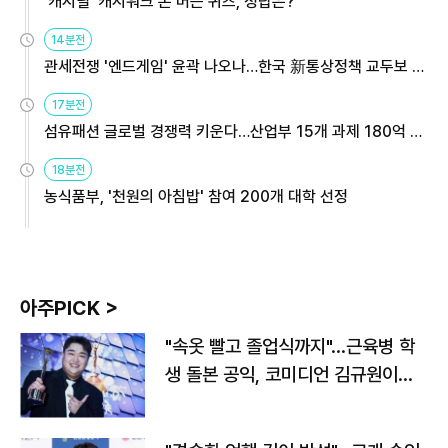
'캐시딜' 캐시워크 돈 버는 퀴즈, 정답은?
14분전
관세전쟁 '엔드게임' 윤곽 나오나…한국 新통상정책 교두보 활
용해야
17분전
섬유패션 글로벌 경쟁력 키운다…산업부 15개 과제 180억 지
원
18분전
농식품부, '천원의 아침밥' 참여 200개 대학 선정
아주PICK >
"속옷 빨고 졸업식까지"…근육병 학
생 돌본 공익, 코미디언 김규원이었
다