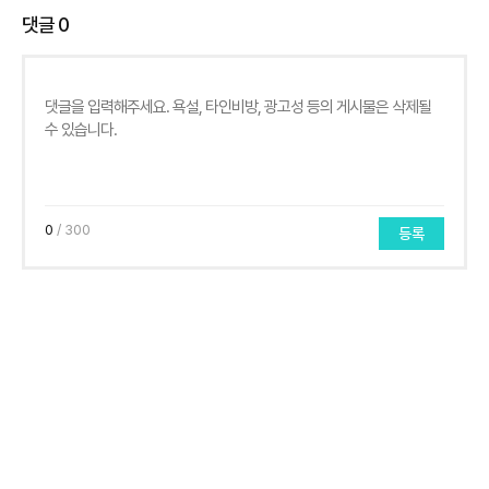
댓글
0
0
/ 300
등록