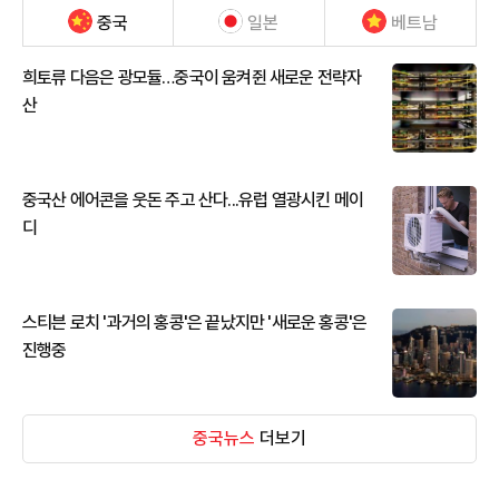
중국
일본
베트남
희토류 다음은 광모듈…중국이 움켜쥔 새로운 전략자
산
중국산 에어콘을 웃돈 주고 산다...유럽 열광시킨 메이
디
스티븐 로치 '과거의 홍콩'은 끝났지만 '새로운 홍콩'은
진행중
중국뉴스
더보기