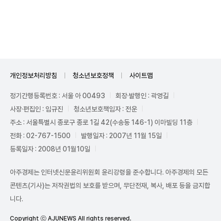
Unmute
개인정보처리방침
청소년보호정책
사이트맵
정기간행등록번호 : 서울 아 00493
회장·발행인 : 곽영길
사장·편집인 : 임규진
청소년보호책임자 : 전운
주소 : 서울특별시 종로구 종로 1길 42(수송동 146-1) 이마빌딩 11층
전화 : 02-767-1500
발행일자 : 2007년 11월 15일
등록일자 : 2008년 01월10일
아주경제는 인터넷신문윤리위원회 윤리강령을 준수합니다. 아주경제의 모든
콘텐츠(기사)는 저작권법의 보호를 받으며, 무단전재, 복사, 배포 등을 금지합
니다.
Copyright ⓒ AJUNEWS All rights reserved.