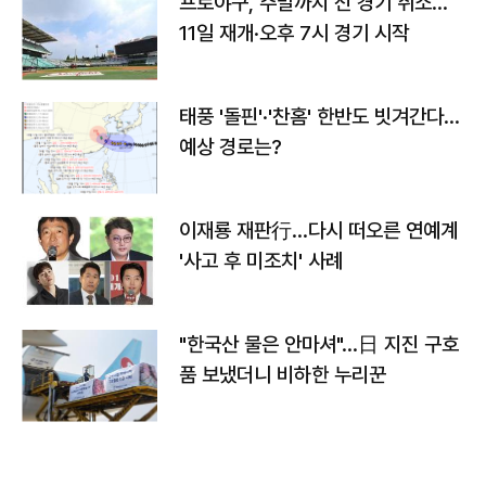
프로야구, 주말까지 전 경기 취소…
11일 재개·오후 7시 경기 시작
태풍 '돌핀'·'찬홈' 한반도 빗겨간다…
예상 경로는?
이재룡 재판行…다시 떠오른 연예계
'사고 후 미조치' 사례
"한국산 물은 안마셔"…日 지진 구호
품 보냈더니 비하한 누리꾼