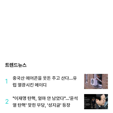
트렌드뉴스
중국산 에어콘을 웃돈 주고 산다...유
1
럽 열광시킨 메이디
"이재명 탄핵, 얼마 안 남았다"...'윤석
2
열 탄핵' 맞힌 무당, '성지글' 등장