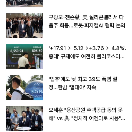
구광모-젠슨황, 美 실리콘밸리서 다
음주 회동…로봇·피지컬AI 협력 논의
'+17.91→-5.12→+3.76→-4.8%'…'
종레' 규제에도 여전히 롤러코스터
타는 코스피
'입추'에도 낮 최고 39도 폭염 절
정…한밤 '열대야' 지속
오세훈 "용산공원 주택공급 동의 못
해" vs 與 "정치적 어젠다로 사용"
맞불