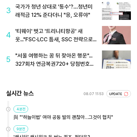
국가가 청년 상대로 '통수'?...청년미
3
래적금 12% 준다더니 "응, 오류야"
'티웨이' 벗고 '트리니티항공' 새
4
옷…"FSC·LCC 틈새, SSC 전략으로
공략"
"서울 여행하는 꿈 뒤 찾아온 행운"…
5
327회차 연금복권720+ 당첨번호조
회 주목
실시간 뉴스
08.07 11:53
UPDATE
4분전
與 "'하늘이법' 여야 공동 발의 괜찮아…그것이 협치"
9분전