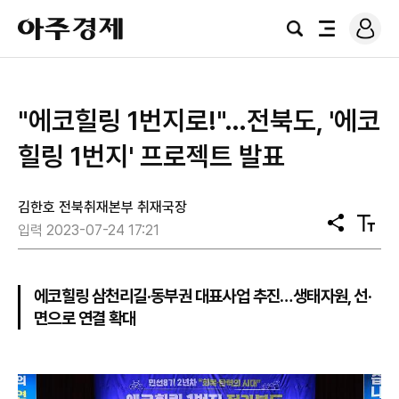
로
아
그
검
전
주
인
색
체
경
메
제
뉴
"에코힐링 1번지로!"…전북도, '에코
힐링 1번지' 프로젝트 발표
김한호 전북취재본부 취재국장
공
텍
입력 2023-07-24 17:21
유
스
트
크
기
에코힐링 삼천리길·동부권 대표사업 추진…생태자원, 선·
면으로 연결 확대