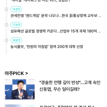
'캐시딜' 캐시워크 돈 버는 퀴즈, 정답은?
14분전
관세전쟁 '엔드게임' 윤곽 나오나…한국 新통상정책 교두보 활
용해야
17분전
섬유패션 글로벌 경쟁력 키운다…산업부 15개 과제 180억 지
원
18분전
농식품부, '천원의 아침밥' 참여 200개 대학 선정
아주PICK >
"경솔한 언행 깊이 반성"…고개 숙인
신동엽, 무슨 일이길래?