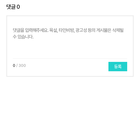
댓글
0
0
/ 300
등록