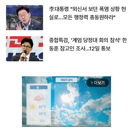
李대통령 "외신서 보던 폭염 상황 현
실로…모든 행정력 총동원하라"
종합특검, '계엄 당정대 회의 참석' 한
동훈 참고인 조사...12일 통보
더보기
arrow_forward_ios