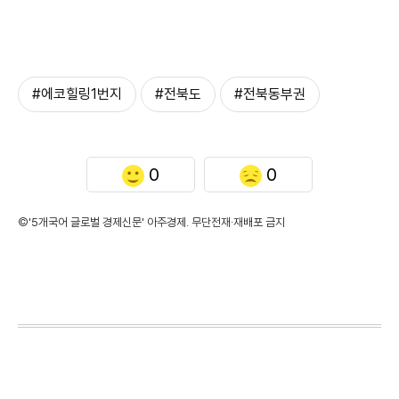
#에코힐링1번지
#전북도
#전북동부권
0
0
©'5개국어 글로벌 경제신문' 아주경제. 무단전재·재배포 금지