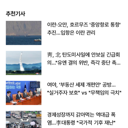
추천기사
이란·오만, 호르무즈 '중앙항로 통항'
추진…입항은 이란 관리
靑, 北 탄도미사일에 안보실 긴급회
의…"유엔 결의 위반, 즉각 중단 촉
구"
여야, '부동산 세제 개편안' 공방…
"실거주자 보호" vs "무책임의 극치"
경제성장까지 갉아먹는 역대급 폭
염…李대통령 "국가적 기후 재난"