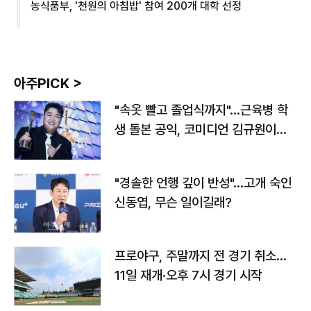
농식품부, '천원의 아침밥' 참여 200개 대학 선정
아주PICK >
"속옷 빨고 졸업식까지"…근육병 학
생 돌본 공익, 코미디언 김규원이었
다
"경솔한 언행 깊이 반성"…고개 숙인
신동엽, 무슨 일이길래?
프로야구, 주말까지 전 경기 취소…
11일 재개·오후 7시 경기 시작