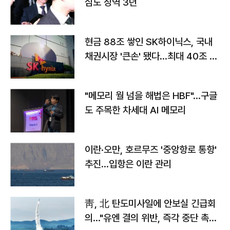
심도 징역 3년
현금 88조 쌓인 SK하이닉스, 국내
채권시장 '큰손' 됐다…최대 40조 투
자
"메모리 월 넘을 해법은 HBF"…구글
도 주목한 차세대 AI 메모리
이란·오만, 호르무즈 '중앙항로 통항'
추진…입항은 이란 관리
靑, 北 탄도미사일에 안보실 긴급회
의…"유엔 결의 위반, 즉각 중단 촉