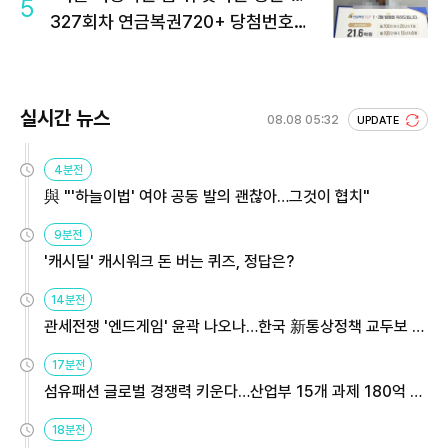
5
327회차 연금복권720+ 당첨번호조
회 주목
실시간 뉴스
08.08 05:32
UPDATE
4분전
與 "'하늘이법' 여야 공동 발의 괜찮아…그것이 협치"
9분전
'캐시딜' 캐시워크 돈 버는 퀴즈, 정답은?
14분전
관세전쟁 '엔드게임' 윤곽 나오나…한국 新통상정책 교두보 활
용해야
17분전
섬유패션 글로벌 경쟁력 키운다…산업부 15개 과제 180억 지
원
18분전