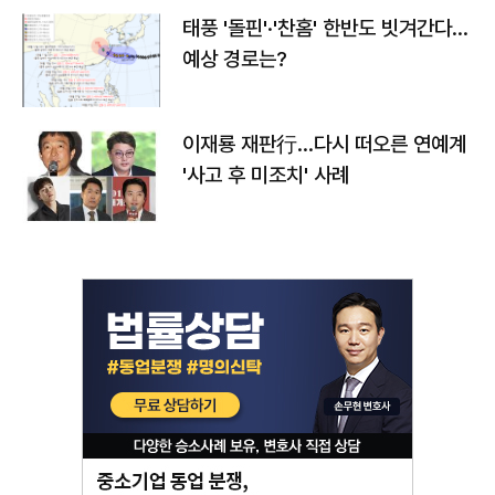
태풍 '돌핀'·'찬홈' 한반도 빗겨간다…
예상 경로는?
이재룡 재판行…다시 떠오른 연예계
'사고 후 미조치' 사례