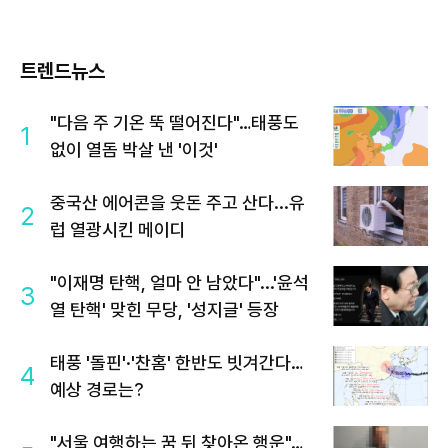
트렌드뉴스
"다음 주 기온 뚝 떨어진다"…태풍도
1
없이 열돔 박살 낸 '이것'
중국산 에어콘을 웃돈 주고 산다...유
2
럽 열광시킨 메이디
"이재명 탄핵, 얼마 안 남았다"...'윤석
3
열 탄핵' 맞힌 무당, '성지글' 등장
태풍 '돌핀'·'찬홈' 한반도 빗겨간다…
4
예상 경로는?
"서울 여행하는 꿈 뒤 찾아온 행운"…