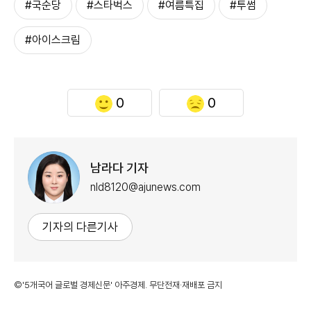
#국순당
#스타벅스
#여름특집
#투썸
#아이스크림
0
0
남라다 기자
nld8120@ajunews.com
기자의 다른기사
©'5개국어 글로벌 경제신문' 아주경제. 무단전재·재배포 금지