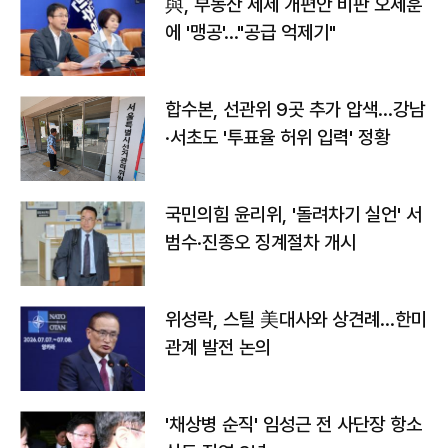
與, 부동산 세제 개편안 비판 오세훈
에 '맹공'…"공급 억제기"
합수본, 선관위 9곳 추가 압색…강남
·서초도 '투표율 허위 입력' 정황
국민의힘 윤리위, '돌려차기 실언' 서
범수·진종오 징계절차 개시
위성락, 스틸 美대사와 상견례…한미
관계 발전 논의
'채상병 순직' 임성근 전 사단장 항소