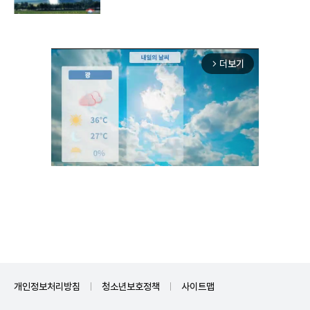
구"
더보기
arrow_forward_ios
Unmute
개인정보처리방침
청소년보호정책
사이트맵