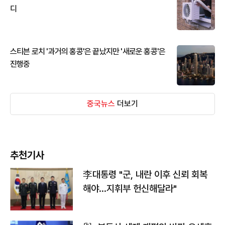
디
스티븐 로치 '과거의 홍콩'은 끝났지만 '새로운 홍콩'은
진행중
중국뉴스
더보기
추천기사
李대통령 "군, 내란 이후 신뢰 회복
해야…지휘부 헌신해달라"