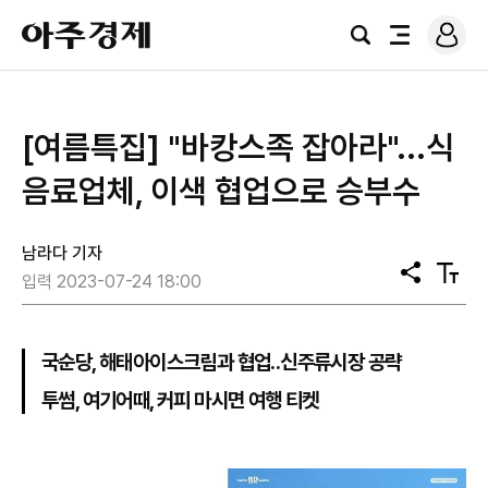
로
아
그
검
전
주
인
색
체
경
메
제
뉴
[여름특집] "바캉스족 잡아라"...식
음료업체, 이색 협업으로 승부수
남라다 기자
공
텍
입력 2023-07-24 18:00
유
스
트
크
기
국순당, 해태아이스크림과 협업..신주류시장 공략
투썸, 여기어때, 커피 마시면 여행 티켓