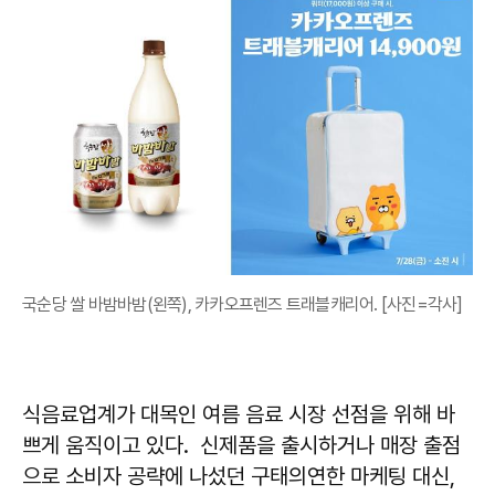
국순당 쌀 바밤바밤(왼쪽), 카카오프렌즈 트래블캐리어. [사진=각사]
식음료업계가 대목인 여름 음료 시장 선점을 위해 바
쁘게 움직이고 있다. 신제품을 출시하거나 매장 출점
으로 소비자 공략에 나섰던 구태의연한 마케팅 대신,