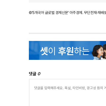
©'5개국어 글로벌 경제신문' 아주경제. 무단전재·재배
댓글
0