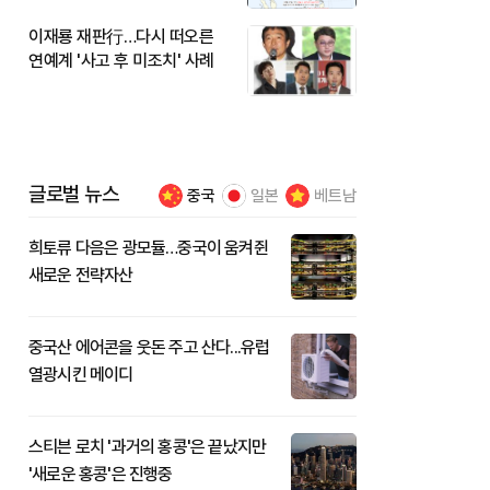
이재룡 재판行…다시 떠오른
연예계 '사고 후 미조치' 사례
글로벌 뉴스
중국
일본
베트남
희토류 다음은 광모듈…중국이 움켜쥔
새로운 전략자산
중국산 에어콘을 웃돈 주고 산다...유럽
열광시킨 메이디
스티븐 로치 '과거의 홍콩'은 끝났지만
'새로운 홍콩'은 진행중