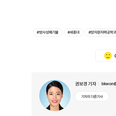
#방사성폐기물
#세종대
#양자원자력공학
권보경 기자
bkwon@
기자의 다른기사