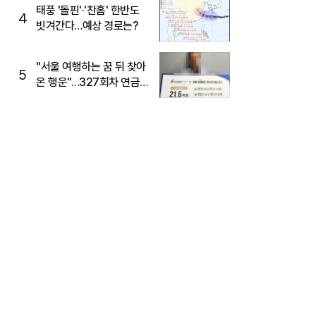
태풍 '돌핀'·'찬홈' 한반도
4
빗겨간다…예상 경로는?
"서울 여행하는 꿈 뒤 찾아
5
온 행운"…327회차 연금
복권720+ 당첨번호조회
주목