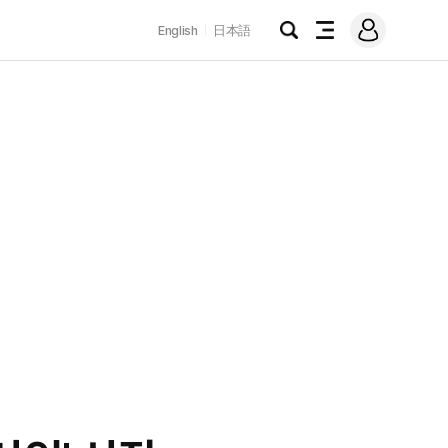
로
English
日本語
그
검
전
인
색
체
메
뉴