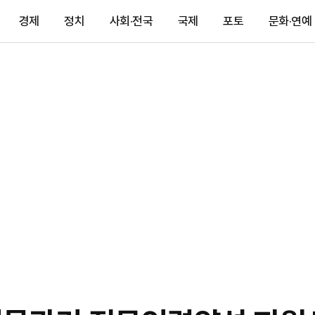
경제
정치
사회·전국
국제
포토
문화·연예