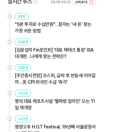
실시간 뉴스
08.08 06:23
UPDATE
3분전
"5분 투자로 수십만원"…잠자는 '내 돈' 찾는
가장 쉬운 방법
23분전
[김윤섭의 Fin포인트] '대표 재테크 통장' ISA
대개편…나에게 맞는 전략은?
23분전
[주간증시전망] 코스피, 급락 후 반등세 이어갈
까…美 CPI·외국인 수급 '촉각'
1시간전
영덕 대표 레포츠시설 '별파랑 집라인' 오는 11
일 재개장
1시간전
영양고추 H.O.T Festival, 19년째 서울광장서