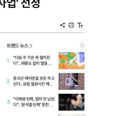
사업' 선정
공
프
텍
유
린
스
트
트
크
기
트렌드 뉴스
"다음 주 기온 뚝 떨어진
1
다"…태풍도 없이 열돔 박
살 낸 '이것'
중국산 에어콘을 웃돈 주고
2
산다...유럽 열광시킨 메이
디
"이재명 탄핵, 얼마 안 남았
3
다"...'윤석열 탄핵' 맞힌 무
당, '성지글' 등장