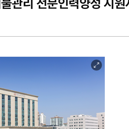
폐물관리 전문인력양성 지원
이
미
지
확
대