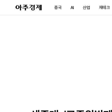
아
중국
AI
산업
재테크
주
경
제