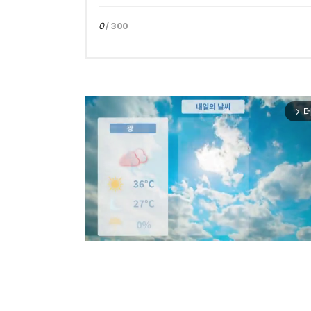
0
/ 300
더
arrow_forward_ios
Mut