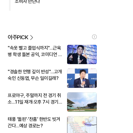
소비자 만난다
아주PICK
"속옷 빨고 졸업식까지"…근육
병 학생 돌본 공익, 코미디언 김
규원이었다
"경솔한 언행 깊이 반성"…고개
숙인 신동엽, 무슨 일이길래?
프로야구, 주말까지 전 경기 취
소…11일 재개·오후 7시 경기
시작
태풍 '돌핀'·'찬홈' 한반도 빗겨
간다…예상 경로는?