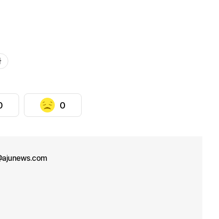
과
0
0
ajunews.com