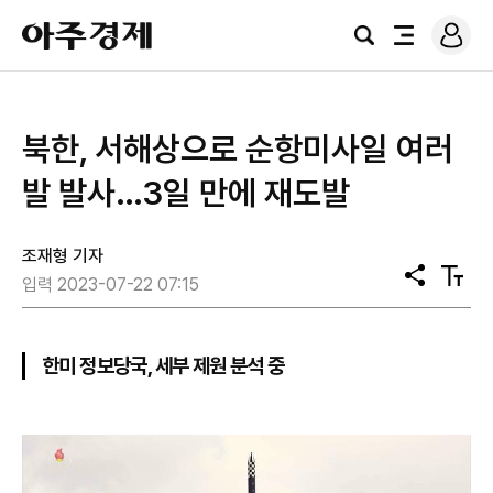
로
아
그
검
전
주
인
색
체
경
메
제
뉴
​북한, 서해상으로 순항미사일 여러
발 발사…3일 만에 재도발
조재형 기자
공
텍
입력 2023-07-22 07:15
유
스
트
크
기
한미 정보당국, 세부 제원 분석 중