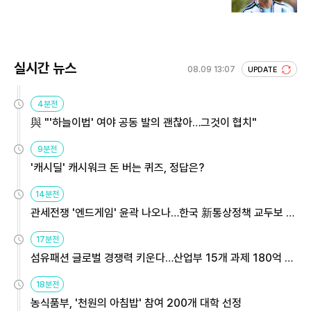
실시간 뉴스
08.09 13:07
UPDATE
4분전
與 "'하늘이법' 여야 공동 발의 괜찮아…그것이 협치"
9분전
'캐시딜' 캐시워크 돈 버는 퀴즈, 정답은?
14분전
관세전쟁 '엔드게임' 윤곽 나오나…한국 新통상정책 교두보 활
용해야
17분전
섬유패션 글로벌 경쟁력 키운다…산업부 15개 과제 180억 지
원
18분전
농식품부, '천원의 아침밥' 참여 200개 대학 선정