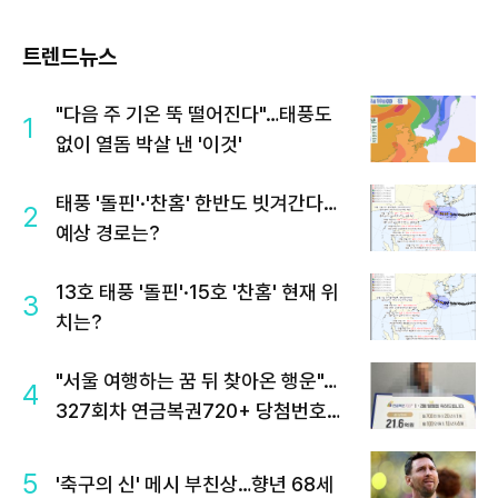
트렌드뉴스
"다음 주 기온 뚝 떨어진다"…태풍도
1
없이 열돔 박살 낸 '이것'
태풍 '돌핀'·'찬홈' 한반도 빗겨간다…
2
예상 경로는?
13호 태풍 '돌핀'·15호 '찬홈' 현재 위
3
치는?
"서울 여행하는 꿈 뒤 찾아온 행운"…
4
327회차 연금복권720+ 당첨번호조
회 주목
5
'축구의 신' 메시 부친상…향년 68세