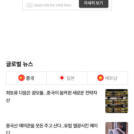
글로벌 뉴스
중국
일본
베트남
희토류 다음은 광모듈…중국이 움켜쥔 새로운 전략자
산
중국산 에어콘을 웃돈 주고 산다...유럽 열광시킨 메이
디