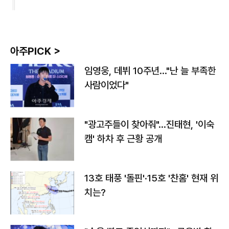
아주PICK >
임영웅, 데뷔 10주년…"난 늘 부족한
사람이었다"
"광고주들이 찾아줘"…진태현, '이숙
캠' 하차 후 근황 공개
13호 태풍 '돌핀'·15호 '찬홈' 현재 위
치는?