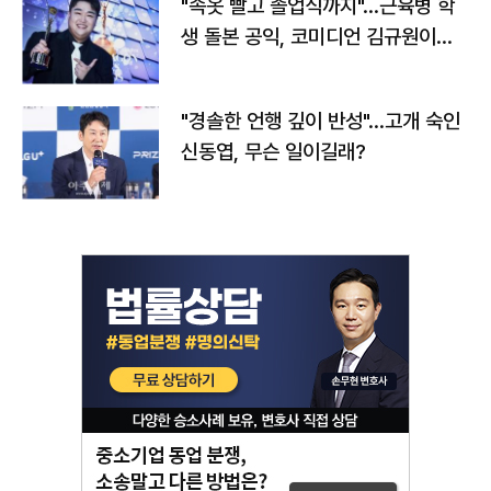
"속옷 빨고 졸업식까지"…근육병 학
생 돌본 공익, 코미디언 김규원이었
다
"경솔한 언행 깊이 반성"…고개 숙인
신동엽, 무슨 일이길래?