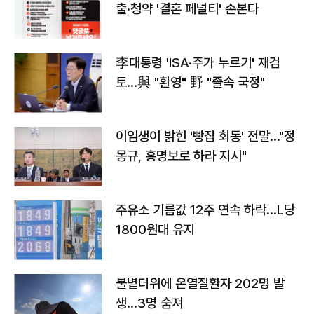
출·청약 '결혼 페널티' 손본다
李대통령 'ISA·주가 누르기' 재검
토…與 "환영" 野 "졸속 국정"
이임생이 밝힌 '빵집 회동' 전말…"정
몽규, 홍명보로 하라 지시"
주유소 기름값 12주 연속 하락…L당
1800원대 유지
불볕더위에 온열질환자 202명 발
생…3명 숨져