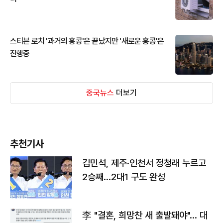
스티븐 로치 '과거의 홍콩'은 끝났지만 '새로운 홍콩'은
진행중
중국뉴스
더보기
추천기사
김민석, 제주·인천서 정청래 누르고
2승째…2대1 구도 완성
李 "결혼, 희망찬 새 출발돼야"… 대