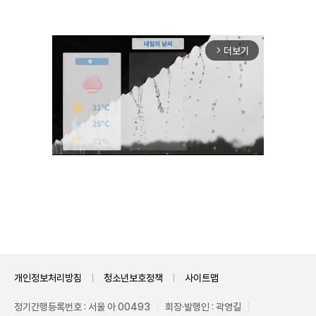
더보기
arrow_forward_ios
Unmute
개인정보처리방침
청소년보호정책
사이트맵
정기간행등록번호 : 서울 아 00493
회장·발행인 : 곽영길