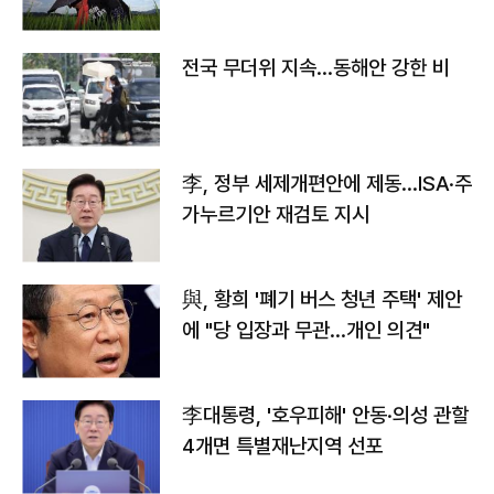
전국 무더위 지속…동해안 강한 비
李, 정부 세제개편안에 제동…ISA·주
가누르기안 재검토 지시
與, 황희 '폐기 버스 청년 주택' 제안
에 "당 입장과 무관…개인 의견"
李대통령, '호우피해' 안동·의성 관할
4개면 특별재난지역 선포