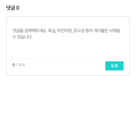
댓글
0
0
/ 300
등록