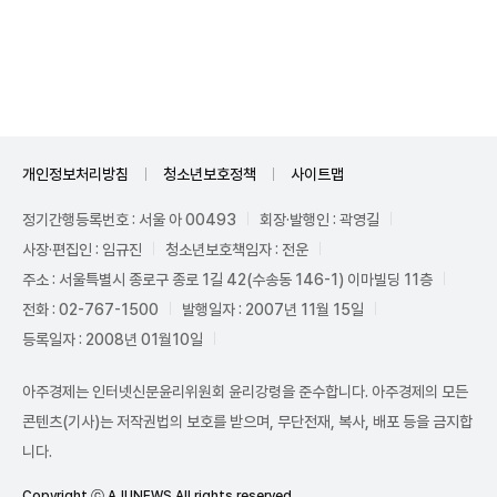
Unmute
개인정보처리방침
청소년보호정책
사이트맵
정기간행등록번호 : 서울 아 00493
회장·발행인 : 곽영길
사장·편집인 : 임규진
청소년보호책임자 : 전운
주소 : 서울특별시 종로구 종로 1길 42(수송동 146-1) 이마빌딩 11층
전화 : 02-767-1500
발행일자 : 2007년 11월 15일
등록일자 : 2008년 01월10일
아주경제는 인터넷신문윤리위원회 윤리강령을 준수합니다. 아주경제의 모든
콘텐츠(기사)는 저작권법의 보호를 받으며, 무단전재, 복사, 배포 등을 금지합
니다.
Copyright ⓒ AJUNEWS All rights reserved.