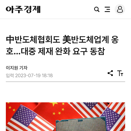
로
아
그
검
전
주
인
색
체
경
메
제
뉴
中반도체협회도 美반도체업계 옹
호…대중 제재 완화 요구 동참
이지원 기자
공
텍
입력 2023-07-19 18:18
유
스
트
크
기