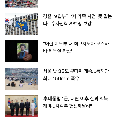
경찰, 9월부터 '제 가족 사건' 못 맡는
다…수사인력 881명 보강
"이란 지도부 내 최고지도자 모즈타
바 위독설 확산"
서울 낮 35도 무더위 계속…동해안
최대 150㎜ 폭우
李대통령 "군, 내란 이후 신뢰 회복
해야…지휘부 헌신해달라"