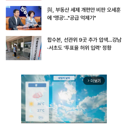
與, 부동산 세제 개편안 비판 오세훈
에 '맹공'…"공급 억제기"
합수본, 선관위 9곳 추가 압색…강남
·서초도 '투표율 허위 입력' 정황
더보기
arrow_forward_ios