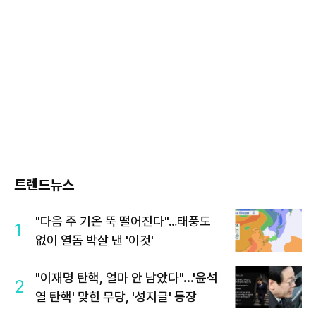
트렌드뉴스
"다음 주 기온 뚝 떨어진다"…태풍도
1
없이 열돔 박살 낸 '이것'
"이재명 탄핵, 얼마 안 남았다"...'윤석
2
열 탄핵' 맞힌 무당, '성지글' 등장