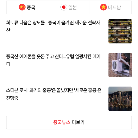
중국
일본
베트남
희토류 다음은 광모듈…중국이 움켜쥔 새로운 전략자
산
중국산 에어콘을 웃돈 주고 산다...유럽 열광시킨 메이
디
스티븐 로치 '과거의 홍콩'은 끝났지만 '새로운 홍콩'은
진행중
중국뉴스
더보기