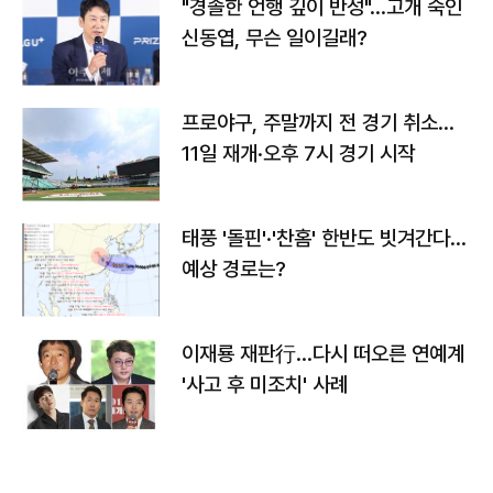
"경솔한 언행 깊이 반성"…고개 숙인
신동엽, 무슨 일이길래?
프로야구, 주말까지 전 경기 취소…
11일 재개·오후 7시 경기 시작
태풍 '돌핀'·'찬홈' 한반도 빗겨간다…
예상 경로는?
이재룡 재판行…다시 떠오른 연예계
'사고 후 미조치' 사례