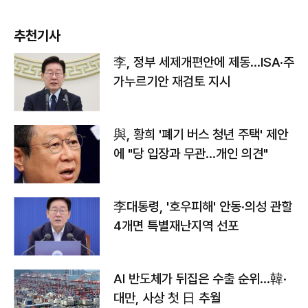
추천기사
李, 정부 세제개편안에 제동…ISA·주
가누르기안 재검토 지시
與, 황희 '폐기 버스 청년 주택' 제안
에 "당 입장과 무관…개인 의견"
李대통령, '호우피해' 안동·의성 관할
4개면 특별재난지역 선포
AI 반도체가 뒤집은 수출 순위…韓·
대만, 사상 첫 日 추월