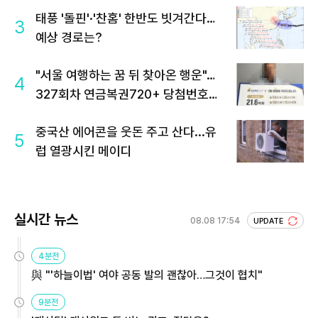
태풍 '돌핀'·'찬홈' 한반도 빗겨간다…
3
예상 경로는?
"서울 여행하는 꿈 뒤 찾아온 행운"…
4
327회차 연금복권720+ 당첨번호조
회 주목
중국산 에어콘을 웃돈 주고 산다...유
5
럽 열광시킨 메이디
실시간 뉴스
08.08 17:54
UPDATE
4분전
與 "'하늘이법' 여야 공동 발의 괜찮아…그것이 협치"
9분전