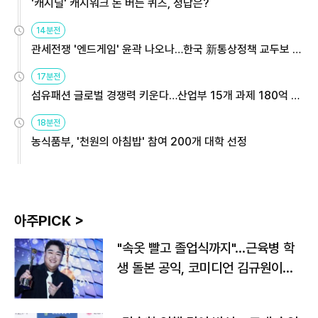
'캐시딜' 캐시워크 돈 버는 퀴즈, 정답은?
14분전
관세전쟁 '엔드게임' 윤곽 나오나…한국 新통상정책 교두보 활
용해야
17분전
섬유패션 글로벌 경쟁력 키운다…산업부 15개 과제 180억 지
원
18분전
농식품부, '천원의 아침밥' 참여 200개 대학 선정
아주PICK >
"속옷 빨고 졸업식까지"…근육병 학
생 돌본 공익, 코미디언 김규원이었
다