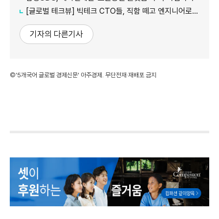
[글로벌 테크뷰] 빅테크 CTO들, 직함 떼고 엔지니어로 유턴...'앤트로픽행 러시' 이유는
기자의 다른기사
©'5개국어 글로벌 경제신문' 아주경제. 무단전재·재배포 금지