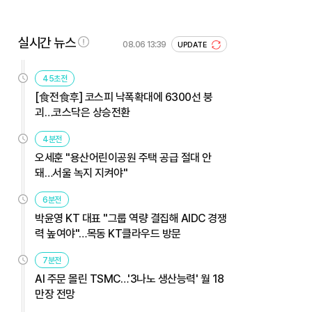
실시간 뉴스
08.06 13:39
UPDATE
45초전
[食전食후] 코스피 낙폭확대에 6300선 붕
괴…코스닥은 상승전환
4분전
오세훈 "용산어린이공원 주택 공급 절대 안
돼…서울 녹지 지켜야"
6분전
박윤영 KT 대표 "그룹 역량 결집해 AIDC 경쟁
력 높여야"…목동 KT클라우드 방문
7분전
AI 주문 몰린 TSMC…'3나노 생산능력' 월 18
만장 전망