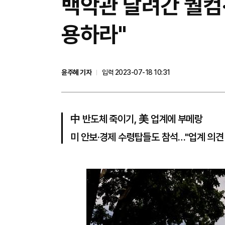
백악관 달려간 퀄컴·
용하라"
윤주혜 기자
입력 2023-07-18 10:31
中 반도체 죽이기, 美 업계에 부메랑
미 안보·경제 수령탑들도 참석…"업계 의견