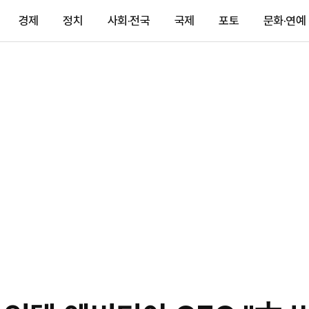
경제
정치
사회·전국
국제
포토
문화·연예