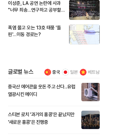
이상준, LA 공연 논란에 사과
"너무 죄송…연구하고 공부할
것"
폭염 몰고 오는 13호 태풍 '돌
핀'…이동 경로는?
글로벌 뉴스
중국
일본
베트남
중국산 에어콘을 웃돈 주고 산다...유럽
열광시킨 메이디
스티븐 로치 '과거의 홍콩'은 끝났지만
'새로운 홍콩'은 진행중