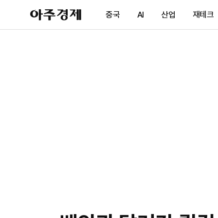
아
중국
AI
산업
재테크
주
경
제