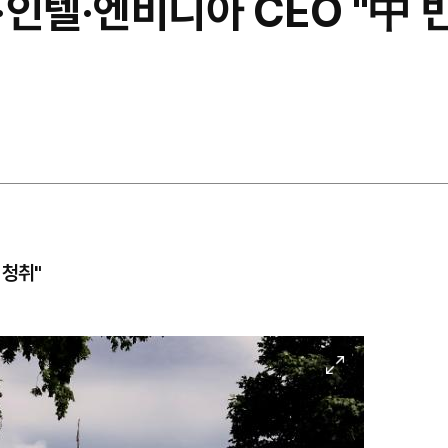
인텔·엔비디아 CEO "中 
 청취"
이
미
지