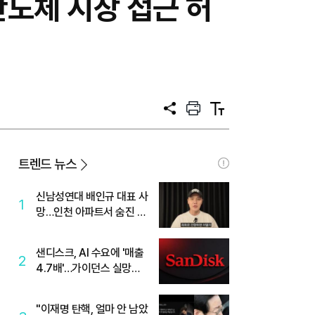
반도체 시장 접근 허
공
프
텍
유
린
스
트
트
크
기
트렌드 뉴스
신남성연대 배인규 대표 사
1
망…인천 아파트서 숨진 채
발견
샌디스크, AI 수요에 '매출
2
4.7배'…가이던스 실망에
'주가는 하락'
"이재명 탄핵, 얼마 안 남았