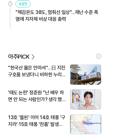
8분전
"체감온도 38도, 멈춰선 일상"…재난 수준 폭
염에 지자체 비상 대응 총력
아주PICK
"한국산 물은 안마셔"…日 지진
구호품 보냈더니 비하한 누리
꾼
'태도 논란' 정준원 "난 배우 하
면 안 되는 사람인가? 생각 했
다"
13호 '돌핀' 이어 14호 태풍 '구
지라'·15호 태풍 '찬홈' 발생…
현재 위치와 이동경로는?