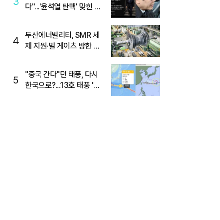
3
다"...'윤석열 탄핵' 맞힌 무
당, '성지글' 등장
두산에너빌리티, SMR 세
4
제 지원·빌 게이츠 방한 기
대에 5%대 강세
"중국 간다"던 태풍, 다시
5
한국으로?...13호 태풍 '돌
핀' 방향 급전환