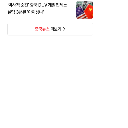
'역사적 순간' 중국 DUV 개발업체는
설립 3년된 '아이성나'
중국뉴스
더보기