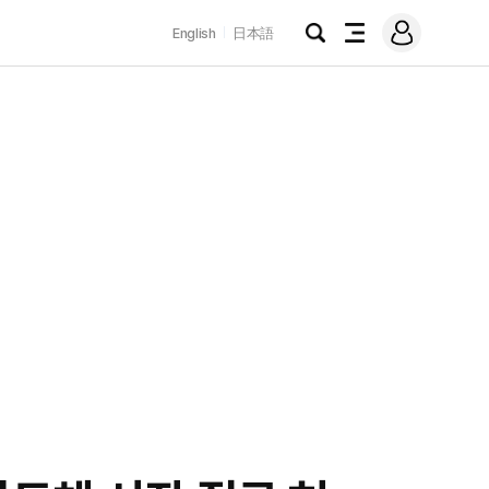
로
English
日本語
그
검
전
인
색
체
메
뉴