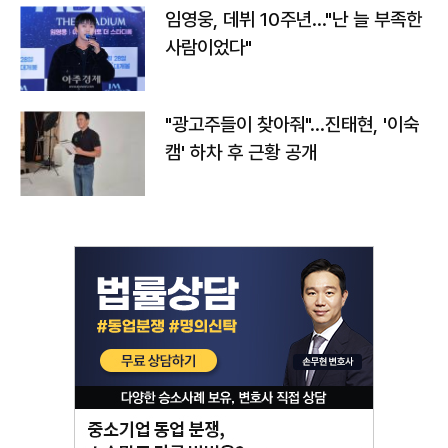
임영웅, 데뷔 10주년…"난 늘 부족한
사람이었다"
"광고주들이 찾아줘"…진태현, '이숙
캠' 하차 후 근황 공개