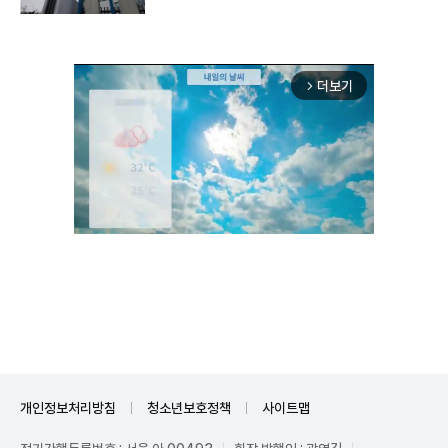
더보기
arrow_forward_ios
Unmute
개인정보처리방침
청소년보호정책
사이트맵