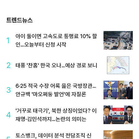
트렌드뉴스
아이 둘이면 고속도로 통행료 10% 할
1
인…오늘부터 신청 시작
2
태풍 '찬홈' 한국 오나…예상 경로 보니
6·25 적국 수장 어록 읊은 국방장관…
3
안규백 '마오쩌둥 발언'에 자질론
'거꾸로 태극기', 북한 상징이었다? 이
4
재명·김민석까지…논란의 의미는
토스뱅크, 데이터 분석 전담조직 신