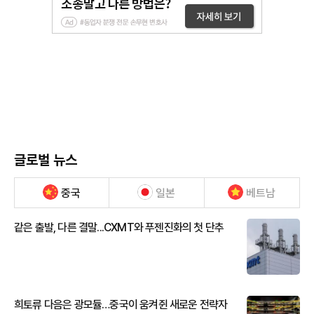
글로벌 뉴스
중국
일본
베트남
같은 출발, 다른 결말...CXMT와 푸젠진화의 첫 단추
희토류 다음은 광모듈…중국이 움켜쥔 새로운 전략자