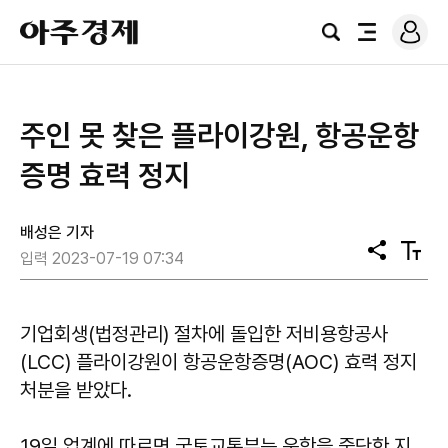
로
아
그
검
전
주
인
색
체
경
메
제
뉴
주인 못 찾은 플라이강원, 항공운항
증명 효력 정지
배성은 기자
공
텍
입력 2023-07-19 07:34
유
스
트
크
기
기업회생(법정관리) 절차에 돌입한 저비용항공사
(LCC) 플라이강원이 항공운항증명(AOC) 효력 정지
처분을 받았다.
19일 업계에 따르면 국토교통부는 운항을 중단한 지