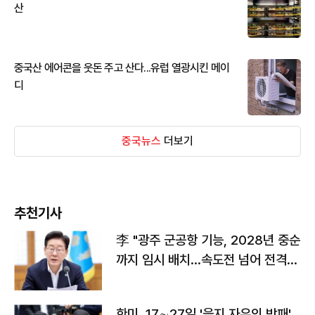
산
중국산 에어콘을 웃돈 주고 산다...유럽 열광시킨 메이
디
중국뉴스
더보기
추천기사
李 "광주 군공항 기능, 2028년 중순
까지 임시 배치…속도전 넘어 전격
전"
한미, 17∼27일 '을지 자유의 방패'