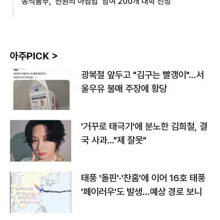
농식품부, '천원의 아침밥' 참여 200개 대학 선정
아주PICK >
광복절 앞두고 "김구는 빨갱이"…서
울우유 불매 주장에 황당
'거꾸로 태극기'에 분노한 김희철, 결
국 사과…"제 잘못"
태풍 '돌핀'·'찬홈'에 이어 16호 태풍
'페이러우'도 발생…예상 경로 보니