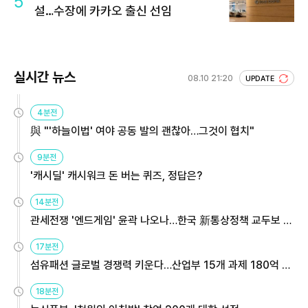
5
설…수장에 카카오 출신 선임
실시간 뉴스
08.10 21:20
UPDATE
4분전
與 "'하늘이법' 여야 공동 발의 괜찮아…그것이 협치"
9분전
'캐시딜' 캐시워크 돈 버는 퀴즈, 정답은?
14분전
관세전쟁 '엔드게임' 윤곽 나오나…한국 新통상정책 교두보 활
용해야
17분전
섬유패션 글로벌 경쟁력 키운다…산업부 15개 과제 180억 지
원
18분전