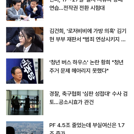
연습…전작권 전환 시험대
김건희, '로저비비에 가방 의혹' 김기
현 부부 재판서 "범죄 연상시키지 말
라"
'청년 버스 하우스' 논란 황희 "청년
주거 문제 헤아리지 못했다"
경찰, 축구협회 '심판 성접대' 수사 검
토…공소시효가 관건
PF 4.5조 줄었는데 부실여신은 1.7
조 증가