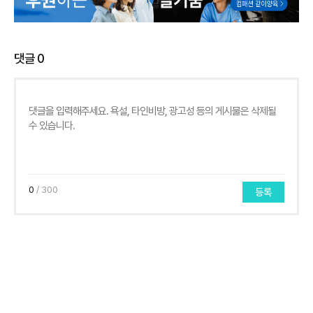
댓글
0
0
/ 300
등록