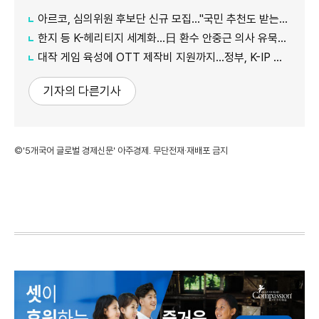
아르코, 심의위원 후보단 신규 모집…"국민 추천도 받는다"
한지 등 K-헤리티지 세계화…日 환수 안중근 의사 유묵도 공개
대작 게임 육성에 OTT 제작비 지원까지…정부, K-IP 육성에 '승부수'
기자의 다른기사
©'5개국어 글로벌 경제신문' 아주경제. 무단전재·재배포 금지