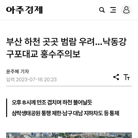
로
아
그
검
전
주
인
색
체
경
메
제
뉴
부산 하천 곳곳 범람 우려…낙동강
구포대교 홍수주의보
윤주혜 기자
공
텍
입력 2023-07-16 20:23
유
스
트
크
기
오후 8시께 만조 겹치며 하천 불어날듯
삼락생태공원 통행 제한·남구 대남 지하차도 등 통제