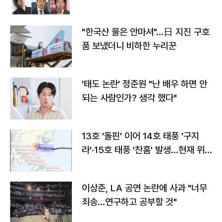
"한국산 물은 안마셔"…日 지진 구호
품 보냈더니 비하한 누리꾼
'태도 논란' 정준원 "난 배우 하면 안
되는 사람인가? 생각 했다"
13호 '돌핀' 이어 14호 태풍 '구지
라'·15호 태풍 '찬홈' 발생…현재 위
치와 이동경로는?
이상준, LA 공연 논란에 사과 "너무
죄송…연구하고 공부할 것"