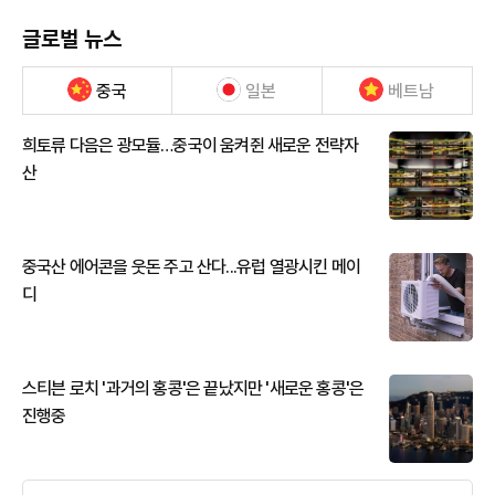
글로벌 뉴스
중국
일본
베트남
희토류 다음은 광모듈…중국이 움켜쥔 새로운 전략자
산
중국산 에어콘을 웃돈 주고 산다...유럽 열광시킨 메이
디
스티븐 로치 '과거의 홍콩'은 끝났지만 '새로운 홍콩'은
진행중