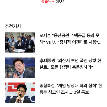
중국뉴스
더보기
추천기사
오세훈 "용산공원 주택공급 동의 못
해" vs 與 "정치적 어젠다로 사용"
맞불
李대통령 "외신서 보던 폭염 상황 현
실로…모든 행정력 총동원하라"
종합특검, '계엄 당정대 회의 참석' 한
동훈 참고인 조사...12일 통보