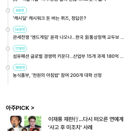
9분전
'캐시딜' 캐시워크 돈 버는 퀴즈, 정답은?
14분전
관세전쟁 '엔드게임' 윤곽 나오나…한국 新통상정책 교두보 활
용해야
17분전
섬유패션 글로벌 경쟁력 키운다…산업부 15개 과제 180억 지
원
18분전
농식품부, '천원의 아침밥' 참여 200개 대학 선정
아주PICK >
이재룡 재판行…다시 떠오른 연예계
'사고 후 미조치' 사례