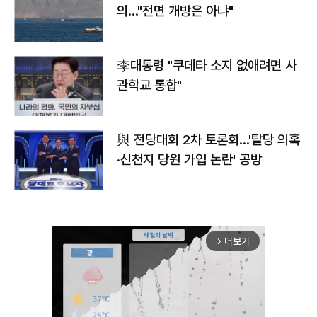
의…"전면 개방은 아냐"
李대통령 "쿠데타 소지 없애려면 사
관학교 통합"
與 전당대회 2차 토론회…'탈당 의혹
·신천지 당원 가입 논란' 공방
더보기
arrow_forward_ios