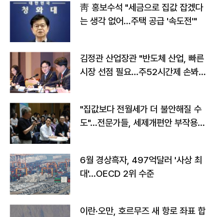
靑 홍보수석 "세금으로 집값 잡겠다
는 생각 없어…주택 공급 '속도전'"
김정관 산업장관 "반도체 산업, 빠른
시장 선점 필요…주52시간제 손봐
야"
"집값보다 전월세가 더 불안해질 수
도"…전문가들, 세제개편안 부작용
우려
6월 경상흑자, 497억달러 '사상 최
대'…OECD 2위 수준
이란·오만, 호르무즈 새 항로 좌표 합