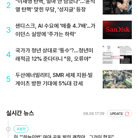
"이재명 탄핵, 얼마 안 남았다"...'윤석
2
열 탄핵' 맞힌 무당, '성지글' 등장
샌디스크, AI 수요에 '매출 4.7배'…가
3
이던스 실망에 '주가는 하락'
국가가 청년 상대로 '통수'?...청년미
4
래적금 12% 준다더니 "응, 오류야"
두산에너빌리티, SMR 세제 지원·빌
5
게이츠 방한 기대에 5%대 강세
실시간 뉴스
08.06 17:39
UPDATE
4분전
與 "'하늘이법' 여야 공동 발의 괜찮아…그것이 협치"