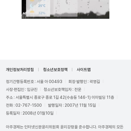
Unmute
개인정보처리방침
청소년보호정책
사이트맵
정기간행등록번호 : 서울 아 00493
회장·발행인 : 곽영길
사장·편집인 : 임규진
청소년보호책임자 : 전운
주소 : 서울특별시 종로구 종로 1길 42(수송동 146-1) 이마빌딩 11층
전화 : 02-767-1500
발행일자 : 2007년 11월 15일
등록일자 : 2008년 01월10일
아주경제는 인터넷신문윤리위원회 윤리강령을 준수합니다. 아주경제의 모든