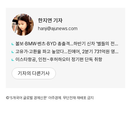
한지연 기자
hanji@ajunews.com
볼보·BMW·벤츠·BYD 총출격...하반기 신차 '별들의 전쟁'
고유가·고환율 파고 높았다…진에어, 2분기 731억원 영업적자
이스타항공, 인천~후허하오터 정기편 단독 취항
기자의 다른기사
©'5개국어 글로벌 경제신문' 아주경제. 무단전재·재배포 금지