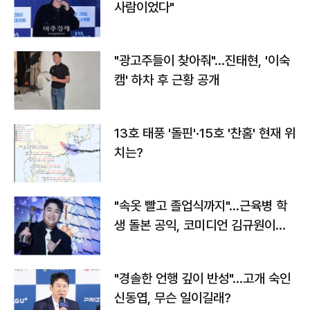
사람이었다"
"광고주들이 찾아줘"…진태현, '이숙
캠' 하차 후 근황 공개
13호 태풍 '돌핀'·15호 '찬홈' 현재 위
치는?
"속옷 빨고 졸업식까지"…근육병 학
생 돌본 공익, 코미디언 김규원이었
다
"경솔한 언행 깊이 반성"…고개 숙인
신동엽, 무슨 일이길래?