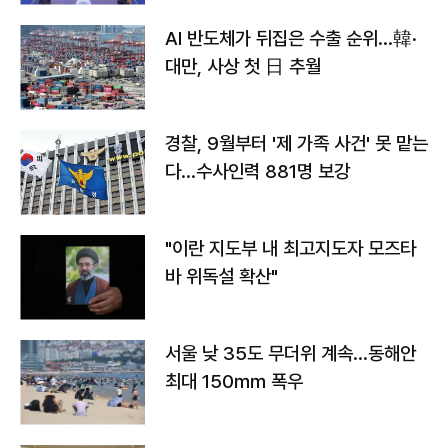
AI 반도체가 뒤집은 수출 순위…韓·
대만, 사상 첫 日 추월
경찰, 9월부터 '제 가족 사건' 못 맡는
다…수사인력 881명 보강
"이란 지도부 내 최고지도자 모즈타
바 위독설 확산"
서울 낮 35도 무더위 계속…동해안
최대 150㎜ 폭우