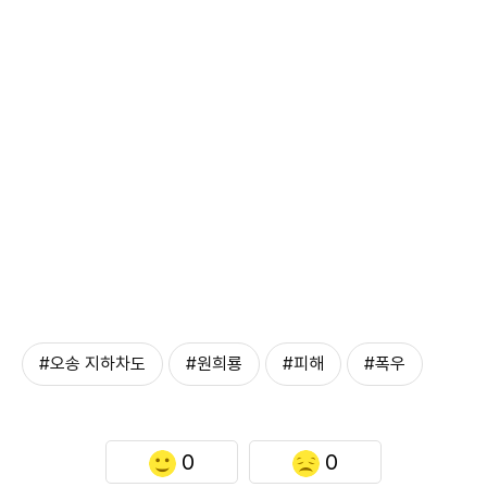
#오송 지하차도
#원희룡
#피해
#폭우
0
0