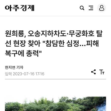
로
아
그
검
전
주
인
색
체
경
메
제
뉴
원희룡, 오송지하차도·무궁화호 탈
선 현장 찾아 "참담한 심정...피해
복구에 총력"
한지연 기자
공
텍
입력 2023-07-16 17:16
유
스
트
크
기