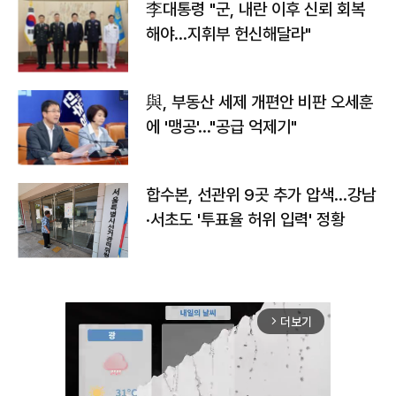
李대통령 "군, 내란 이후 신뢰 회복
해야…지휘부 헌신해달라"
與, 부동산 세제 개편안 비판 오세훈
에 '맹공'…"공급 억제기"
합수본, 선관위 9곳 추가 압색…강남
·서초도 '투표율 허위 입력' 정황
더보기
arrow_forward_ios