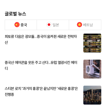
글로벌 뉴스
중국
일본
베트남
희토류 다음은 광모듈…중국이 움켜쥔 새로운 전략자
산
중국산 에어콘을 웃돈 주고 산다...유럽 열광시킨 메이
디
스티븐 로치 '과거의 홍콩'은 끝났지만 '새로운 홍콩'은
진행중