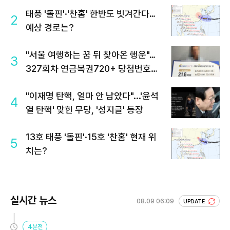
태풍 '돌핀'·'찬홈' 한반도 빗겨간다…
2
예상 경로는?
"서울 여행하는 꿈 뒤 찾아온 행운"…
3
327회차 연금복권720+ 당첨번호조
회 주목
"이재명 탄핵, 얼마 안 남았다"...'윤석
4
열 탄핵' 맞힌 무당, '성지글' 등장
13호 태풍 '돌핀'·15호 '찬홈' 현재 위
5
치는?
실시간 뉴스
08.09 06:09
UPDATE
4분전