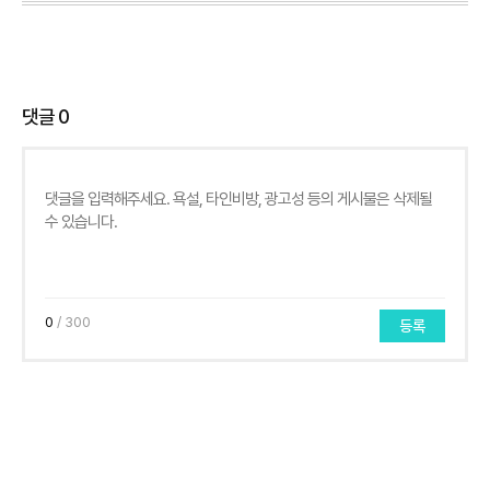
댓글
0
0
/ 300
등록