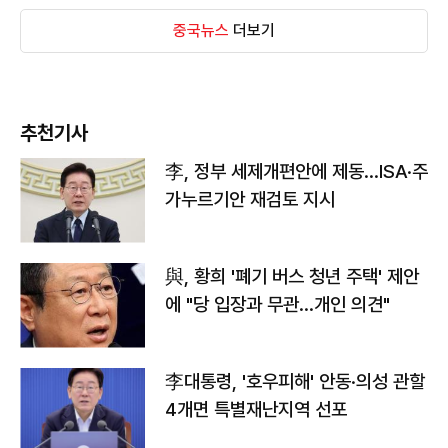
중국뉴스
더보기
추천기사
李, 정부 세제개편안에 제동…ISA·주
가누르기안 재검토 지시
與, 황희 '폐기 버스 청년 주택' 제안
에 "당 입장과 무관…개인 의견"
李대통령, '호우피해' 안동·의성 관할
4개면 특별재난지역 선포