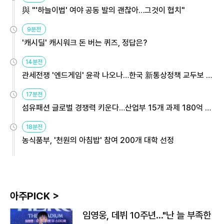
與 "'하늘이법' 여야 공동 발의 괜찮아…그것이 협치"
9분전
'캐시딜' 캐시워크 돈 버는 퀴즈, 정답은?
14분전
관세전쟁 '엔드게임' 윤곽 나오나…한국 新통상정책 교두보 활
용해야
17분전
섬유패션 글로벌 경쟁력 키운다…산업부 15개 과제 180억 지
원
18분전
농식품부, '천원의 아침밥' 참여 200개 대학 선정
아주PICK >
임영웅, 데뷔 10주년…"난 늘 부족한