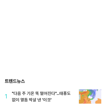
트렌드뉴스
"다음 주 기온 뚝 떨어진다"…태풍도
1
없이 열돔 박살 낸 '이것'