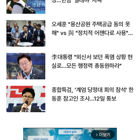
정…한밤 '열대야' 지속
오세훈 "용산공원 주택공급 동의 못
해" vs 與 "정치적 어젠다로 사용"
맞불
李대통령 "외신서 보던 폭염 상황 현
실로…모든 행정력 총동원하라"
종합특검, '계엄 당정대 회의 참석' 한
동훈 참고인 조사...12일 통보
더보기
arrow_forward_ios