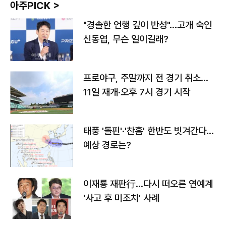
아주PICK >
"경솔한 언행 깊이 반성"…고개 숙인
신동엽, 무슨 일이길래?
프로야구, 주말까지 전 경기 취소…
11일 재개·오후 7시 경기 시작
태풍 '돌핀'·'찬홈' 한반도 빗겨간다…
예상 경로는?
이재룡 재판行…다시 떠오른 연예계
'사고 후 미조치' 사례