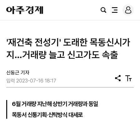
로
아
그
검
전
주
인
색
체
경
메
제
뉴
'재건축 전성기' 도래한 목동신시가
지…거래량 늘고 신고가도 속출
신동근 기자
공
텍
입력 2023-07-16 18:17
유
스
트
크
기
6월 거래량 지난해 상반기 거래량과 동일
목동서 신통기획·신탁방식 대세로