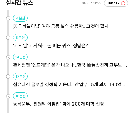
실시간 뉴스
08.07 11:53
UPDATE
4분전
與 "'하늘이법' 여야 공동 발의 괜찮아…그것이 협치"
9분전
'캐시딜' 캐시워크 돈 버는 퀴즈, 정답은?
14분전
관세전쟁 '엔드게임' 윤곽 나오나…한국 新통상정책 교두보 활
용해야
17분전
섬유패션 글로벌 경쟁력 키운다…산업부 15개 과제 180억 지
원
18분전
농식품부, '천원의 아침밥' 참여 200개 대학 선정