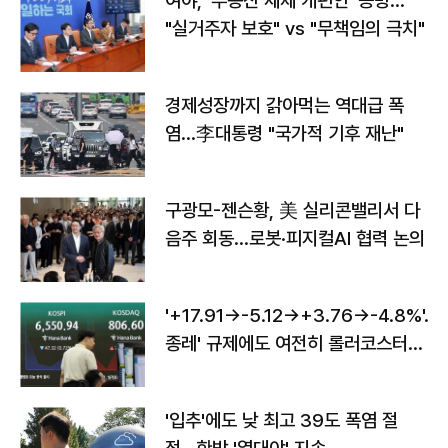
여야, '부동산 세제 개편안' 공방…
"실거주자 보호" vs "무책임의 극치"
경제성장까지 갉아먹는 역대급 폭
염…李대통령 "국가적 기후 재난"
구광모-젠슨황, 美 실리콘밸리서 다
음주 회동…로봇·피지컬AI 협력 논의
'+17.91→-5.12→+3.76→-4.8%'…'
종레' 규제에도 여전히 롤러코스터
타는 코스피
'입추'에도 낮 최고 39도 폭염 절