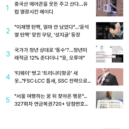
중국산 에어콘을 웃돈 주고 산다...유
1
럽 열광시킨 메이디
"이재명 탄핵, 얼마 안 남았다"...'윤석
2
열 탄핵' 맞힌 무당, '성지글' 등장
국가가 청년 상대로 '통수'?...청년미
3
래적금 12% 준다더니 "응, 오류야"
'티웨이' 벗고 '트리니티항공' 새
4
옷…"FSC·LCC 틈새, SSC 전략으로
공략"
"서울 여행하는 꿈 뒤 찾아온 행운"…
5
327회차 연금복권720+ 당첨번호조
회 주목