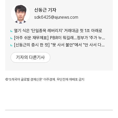
신동근 기자
sdk6425@ajunews.com
열기 식은 '단일종목 레버리지' 거래대금 첫 1조 아래로
[아주 쉬운 재무제표] PBR이 뭐길래…정부가 '주가 누르기'에 칼 빼든 이유
[신동근의 증시 한 컷] "못 사서 불안"에서 "안 사서 다행"으로…증시 덮친 '조모'
기자의 다른기사
©'5개국어 글로벌 경제신문' 아주경제. 무단전재·재배포 금지