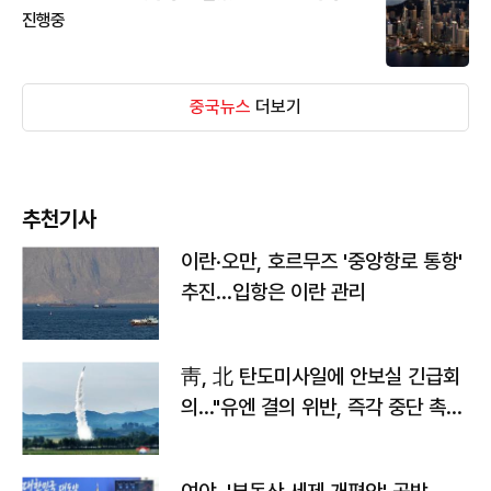
진행중
중국뉴스
더보기
추천기사
이란·오만, 호르무즈 '중앙항로 통항'
추진…입항은 이란 관리
靑, 北 탄도미사일에 안보실 긴급회
의…"유엔 결의 위반, 즉각 중단 촉
구"