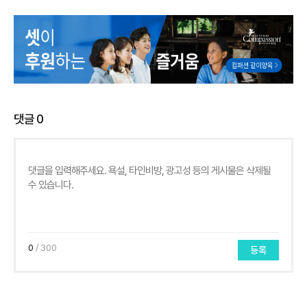
댓글
0
0
/ 300
등록