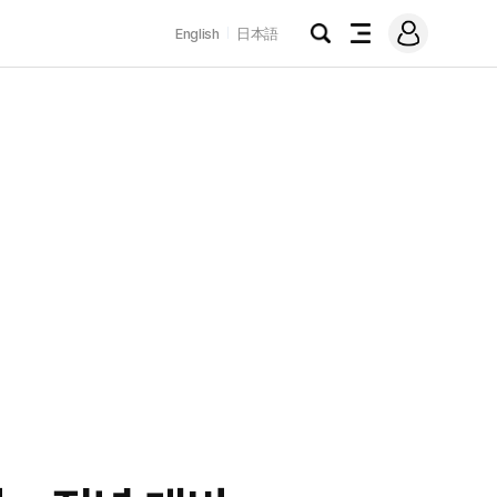
로
English
日本語
그
검
전
인
색
체
메
뉴