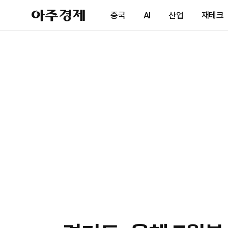
아
중국
AI
산업
재테크
주
경
제