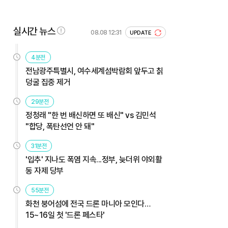
실시간 뉴스
08.08 12:31
UPDATE
4분전
전남광주특별시, 여수세계섬박람회 앞두고 칡
덩굴 집중 제거
29분전
정청래 "한 번 배신하면 또 배신" vs 김민석
"합당, 폭탄선언 안 돼"
31분전
'입추' 지나도 폭염 지속...정부, 늦더위 야외활
동 자제 당부
55분전
화천 붕어섬에 전국 드론 마니아 모인다…
15~16일 첫 '드론 페스타'