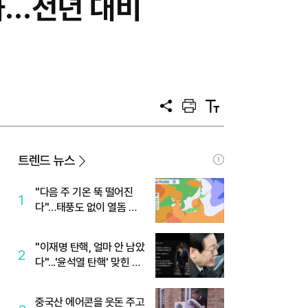
부과…전년 대비
공
프
텍
유
린
스
트
트
크
기
트렌드 뉴스
"다음 주 기온 뚝 떨어진
1
다"…태풍도 없이 열돔 박
살 낸 '이것'
"이재명 탄핵, 얼마 안 남았
2
다"...'윤석열 탄핵' 맞힌 무
당, '성지글' 등장
중국산 에어콘을 웃돈 주고