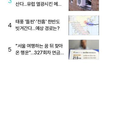
3
산다...유럽 열광시킨 메이
디
태풍 '돌핀'·'찬홈' 한반도
4
빗겨간다…예상 경로는?
"서울 여행하는 꿈 뒤 찾아
5
온 행운"…327회차 연금
복권720+ 당첨번호조회
주목