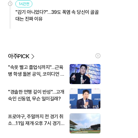
1시간전
"감기 아니었다?"…39도 폭염 속 당신이 골골
대는 진짜 이유
아주PICK
"속옷 빨고 졸업식까지"…근육
병 학생 돌본 공익, 코미디언 김
규원이었다
"경솔한 언행 깊이 반성"…고개
숙인 신동엽, 무슨 일이길래?
프로야구, 주말까지 전 경기 취
소…11일 재개·오후 7시 경기
시작