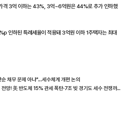
격 3억 이하는 43%, 3억~6억원은 44%로 추가 인하했
5%p 인하된 특례세율이 적용돼 3억원 이하 1주택자는 최대
 채무 문제 아냐"...세수체계 개편 논의
"폭락장에도 코스피 1만2천 간다" 월가의 충격 전망! 美 반도체 15% 관세 폭탄·7조 빚 경기도 세수 전쟁까지