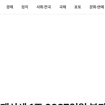
경제
정치
사회·전국
국제
포토
문화·연예