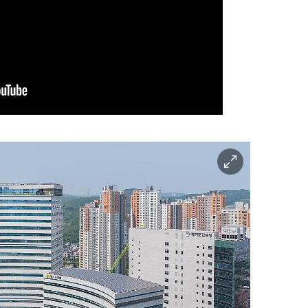
이
미
지
확
대