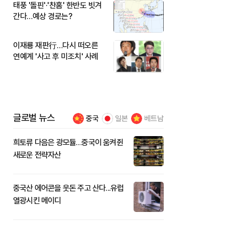
태풍 '돌핀'·'찬홈' 한반도 빗겨
간다…예상 경로는?
이재룡 재판行…다시 떠오른
연예계 '사고 후 미조치' 사례
글로벌 뉴스
중국
일본
베트남
희토류 다음은 광모듈…중국이 움켜쥔
새로운 전략자산
중국산 에어콘을 웃돈 주고 산다...유럽
열광시킨 메이디