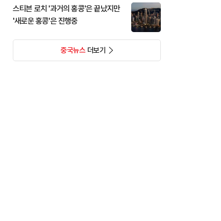
스티븐 로치 '과거의 홍콩'은 끝났지만
'새로운 홍콩'은 진행중
중국뉴스
더보기