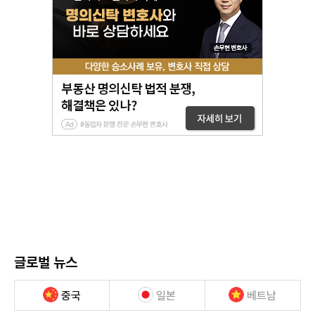
글로벌 뉴스
중국
일본
베트남