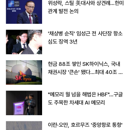
위성락, 스틸 美대사와 상견례…한미
관계 발전 논의
'채상병 순직' 임성근 전 사단장 항소
심도 징역 3년
현금 88조 쌓인 SK하이닉스, 국내
채권시장 '큰손' 됐다…최대 40조 투
자
"메모리 월 넘을 해법은 HBF"…구글
도 주목한 차세대 AI 메모리
이란·오만, 호르무즈 '중앙항로 통항'