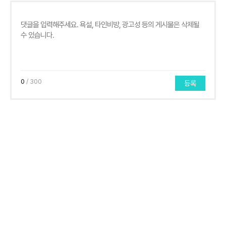
0
/ 300
등록