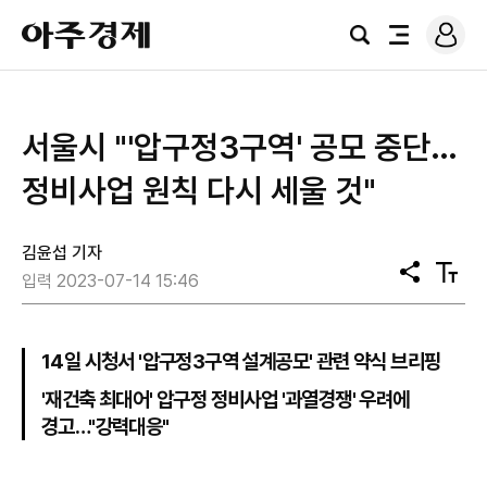
로
아
그
검
전
주
인
색
체
경
메
제
뉴
서울시 "'압구정3구역' 공모 중단…
정비사업 원칙 다시 세울 것"
김윤섭 기자
공
텍
입력 2023-07-14 15:46
유
스
트
크
기
14일 시청서 '압구정3구역 설계공모' 관련 약식 브리핑
'재건축 최대어' 압구정 정비사업 '과열경쟁' 우려에
경고…"강력대응"