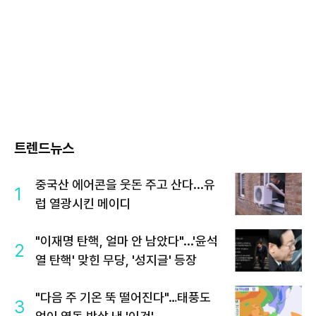
트렌드뉴스
중국산 에어콘을 웃돈 주고 산다...유
1
럽 열광시킨 메이디
"이재명 탄핵, 얼마 안 남았다"...'윤석
2
열 탄핵' 맞힌 무당, '성지글' 등장
"다음 주 기온 뚝 떨어진다"…태풍도
3