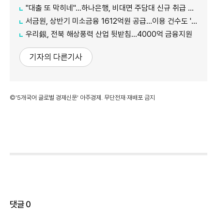
"대출 또 막히네"…하나은행, 비대면 주담대 신규 취급 중단
서금원, 상반기 미소금융 1612억원 공급…이용 건수도 '역대 최대'
우리銀, 전북 해상풍력 산업 뒷받침…4000억 금융지원
기자의 다른기사
©'5개국어 글로벌 경제신문' 아주경제. 무단전재·재배포 금지
댓글
0