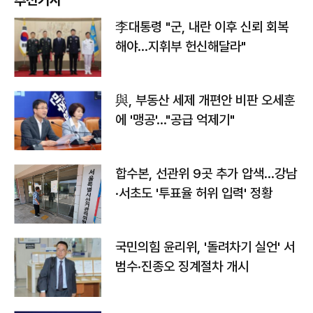
추천기사
李대통령 "군, 내란 이후 신뢰 회복
해야…지휘부 헌신해달라"
與, 부동산 세제 개편안 비판 오세훈
에 '맹공'…"공급 억제기"
합수본, 선관위 9곳 추가 압색…강남
·서초도 '투표율 허위 입력' 정황
국민의힘 윤리위, '돌려차기 실언' 서
범수·진종오 징계절차 개시