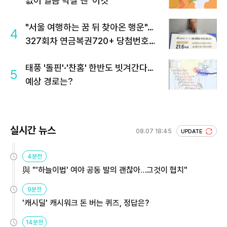
없이 열돔 박살 낸 '이것'
"서울 여행하는 꿈 뒤 찾아온 행운"…
4
327회차 연금복권720+ 당첨번호조
회 주목
태풍 '돌핀'·'찬홈' 한반도 빗겨간다…
5
예상 경로는?
실시간 뉴스
08.07 18:45
UPDATE
4분전
與 "'하늘이법' 여야 공동 발의 괜찮아…그것이 협치"
9분전
'캐시딜' 캐시워크 돈 버는 퀴즈, 정답은?
14분전