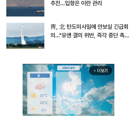
추진…입항은 이란 관리
靑, 北 탄도미사일에 안보실 긴급회
의…"유엔 결의 위반, 즉각 중단 촉
구"
더보기
arrow_forward_ios
Unmute