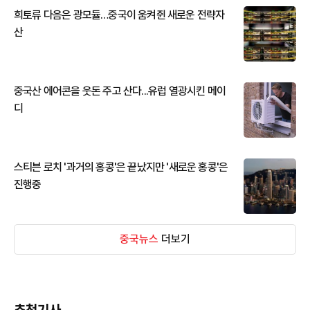
희토류 다음은 광모듈…중국이 움켜쥔 새로운 전략자
산
중국산 에어콘을 웃돈 주고 산다...유럽 열광시킨 메이
디
스티븐 로치 '과거의 홍콩'은 끝났지만 '새로운 홍콩'은
진행중
중국뉴스
더보기