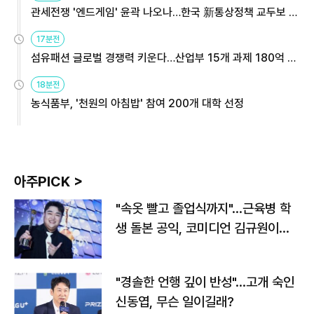
관세전쟁 '엔드게임' 윤곽 나오나…한국 新통상정책 교두보 활
용해야
17분전
섬유패션 글로벌 경쟁력 키운다…산업부 15개 과제 180억 지
원
18분전
농식품부, '천원의 아침밥' 참여 200개 대학 선정
아주PICK >
"속옷 빨고 졸업식까지"…근육병 학
생 돌본 공익, 코미디언 김규원이었
다
"경솔한 언행 깊이 반성"…고개 숙인
신동엽, 무슨 일이길래?