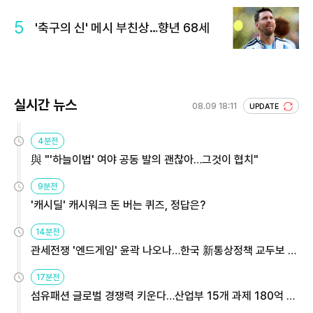
5
'축구의 신' 메시 부친상…향년 68세
실시간 뉴스
08.09 18:11
UPDATE
4분전
與 "'하늘이법' 여야 공동 발의 괜찮아…그것이 협치"
9분전
'캐시딜' 캐시워크 돈 버는 퀴즈, 정답은?
14분전
관세전쟁 '엔드게임' 윤곽 나오나…한국 新통상정책 교두보 활
용해야
17분전
섬유패션 글로벌 경쟁력 키운다…산업부 15개 과제 180억 지
원