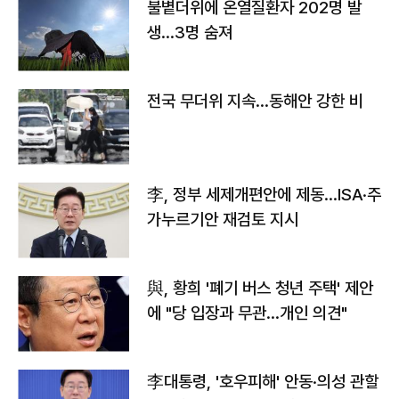
불볕더위에 온열질환자 202명 발
생…3명 숨져
전국 무더위 지속…동해안 강한 비
李, 정부 세제개편안에 제동…ISA·주
가누르기안 재검토 지시
與, 황희 '폐기 버스 청년 주택' 제안
에 "당 입장과 무관…개인 의견"
李대통령, '호우피해' 안동·의성 관할