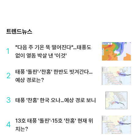
트렌드뉴스
"다음 주 기온 뚝 떨어진다"…태풍도
1
없이 열돔 박살 낸 '이것'
태풍 '돌핀'·'찬홈' 한반도 빗겨간다…
2
예상 경로는?
3
태풍 '찬홈' 한국 오나…예상 경로 보니
13호 태풍 '돌핀'·15호 '찬홈' 현재 위
4
치는?