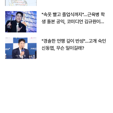
"속옷 빨고 졸업식까지"…근육병 학
생 돌본 공익, 코미디언 김규원이었
다
"경솔한 언행 깊이 반성"…고개 숙인
신동엽, 무슨 일이길래?