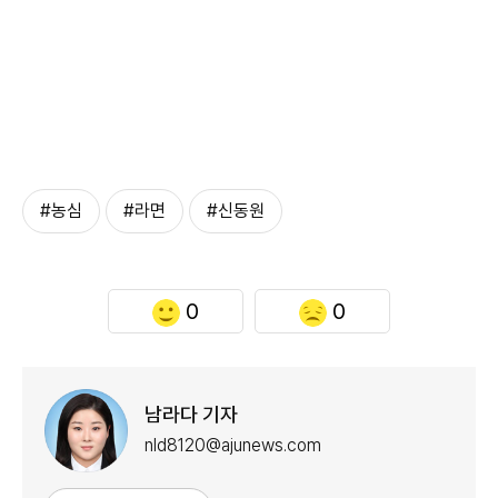
#농심
#라면
#신동원
0
0
남라다 기자
nld8120@ajunews.com