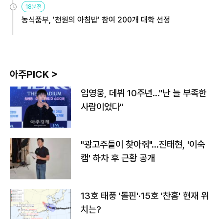
18분전
농식품부, '천원의 아침밥' 참여 200개 대학 선정
아주PICK >
임영웅, 데뷔 10주년…"난 늘 부족한
사람이었다"
"광고주들이 찾아줘"…진태현, '이숙
캠' 하차 후 근황 공개
13호 태풍 '돌핀'·15호 '찬홈' 현재 위
치는?