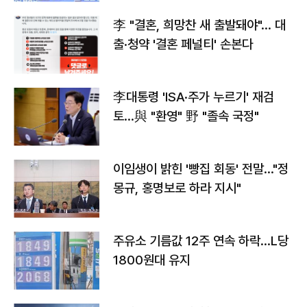
李 "결혼, 희망찬 새 출발돼야"… 대
출·청약 '결혼 페널티' 손본다
李대통령 'ISA·주가 누르기' 재검
토…與 "환영" 野 "졸속 국정"
이임생이 밝힌 '빵집 회동' 전말…"정
몽규, 홍명보로 하라 지시"
주유소 기름값 12주 연속 하락…L당
1800원대 유지