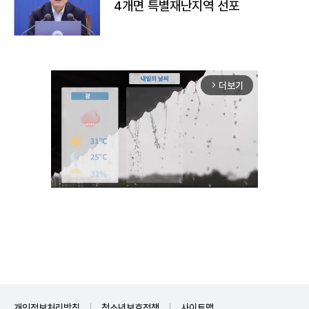
4개면 특별재난지역 선포
더보기
arrow_forward_ios
Unmute
개인정보처리방침
청소년보호정책
사이트맵