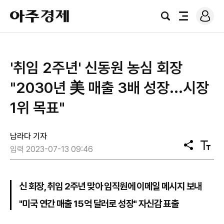
로
아
그
검
전
주
인
색
체
경
메
제
뉴
'취임 2주년' 신동원 농심 회장
"2030년 美 매출 3배 성장...시장
1위 목표"
남라다 기자
공
텍
입력 2023-07-13 09:46
유
스
트
크
기
신 회장, 취임 2주년 맞아 임직원에 이메일 메시지 보내
"미국 연간 매출 15억 달러로 성장" 자신감 표출