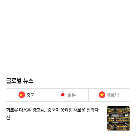
글로벌 뉴스
중국
일본
베트남
희토류 다음은 광모듈…중국이 움켜쥔 새로운 전략자
산