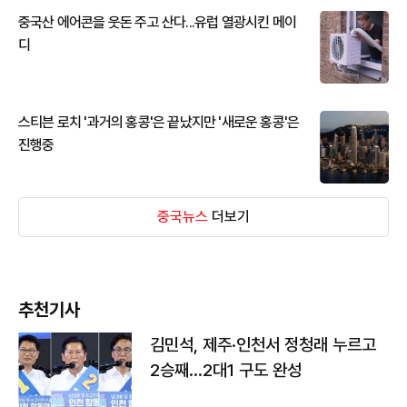
중국산 에어콘을 웃돈 주고 산다...유럽 열광시킨 메이
디
스티븐 로치 '과거의 홍콩'은 끝났지만 '새로운 홍콩'은
진행중
중국뉴스
더보기
추천기사
김민석, 제주·인천서 정청래 누르고
2승째…2대1 구도 완성