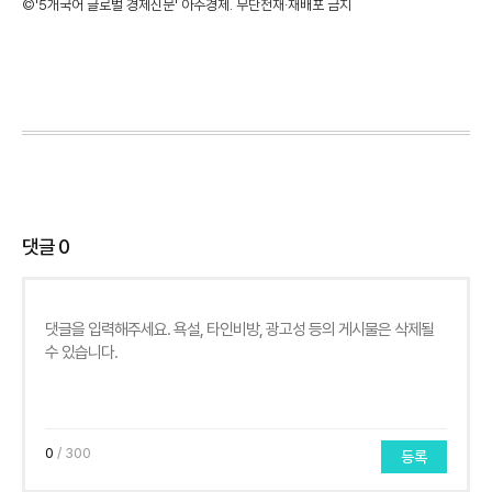
©'5개국어 글로벌 경제신문' 아주경제. 무단전재·재배포 금지
댓글
0
0
/ 300
등록