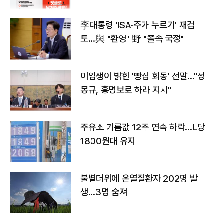
李대통령 'ISA·주가 누르기' 재검
토…與 "환영" 野 "졸속 국정"
이임생이 밝힌 '빵집 회동' 전말…"정
몽규, 홍명보로 하라 지시"
주유소 기름값 12주 연속 하락…L당
1800원대 유지
불볕더위에 온열질환자 202명 발
생…3명 숨져