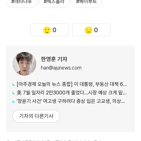
#네타냐후
#헤즈볼라
#베이루트
0
0
한영훈 기자
han@ajunews.com
[아주경제 오늘의 뉴스 종합] 이 대통령, 부동산 대책 6시간 점검…"기존 방식 벗어나 과감히 실행" 外
美 7월 일자리 2만3000개 줄었다…시장 예상 크게 밑돈 '고용 쇼크'
'장윤기 사건' 여고생 구하려다 중상 입은 고교생, 의상자 인정
기자의 다른기사