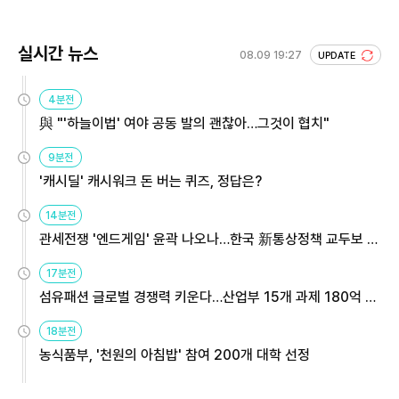
실시간 뉴스
08.09 19:27
UPDATE
4분전
與 "'하늘이법' 여야 공동 발의 괜찮아…그것이 협치"
9분전
'캐시딜' 캐시워크 돈 버는 퀴즈, 정답은?
14분전
관세전쟁 '엔드게임' 윤곽 나오나…한국 新통상정책 교두보 활
용해야
17분전
섬유패션 글로벌 경쟁력 키운다…산업부 15개 과제 180억 지
원
18분전
농식품부, '천원의 아침밥' 참여 200개 대학 선정