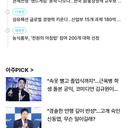
관세전쟁 '엔드게임' 윤곽 나오나…한국 新통상정책 교두보 활
용해야
17분전
섬유패션 글로벌 경쟁력 키운다…산업부 15개 과제 180억 지
원
18분전
농식품부, '천원의 아침밥' 참여 200개 대학 선정
아주PICK >
"속옷 빨고 졸업식까지"…근육병 학
생 돌본 공익, 코미디언 김규원이었
다
"경솔한 언행 깊이 반성"…고개 숙인
신동엽, 무슨 일이길래?