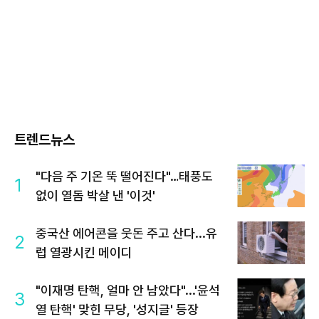
트렌드뉴스
"다음 주 기온 뚝 떨어진다"…태풍도
1
없이 열돔 박살 낸 '이것'
중국산 에어콘을 웃돈 주고 산다...유
2
럽 열광시킨 메이디
"이재명 탄핵, 얼마 안 남았다"...'윤석
3
열 탄핵' 맞힌 무당, '성지글' 등장