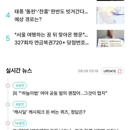
태풍 '돌핀'·'찬홈' 한반도 빗겨간다…
4
예상 경로는?
"서울 여행하는 꿈 뒤 찾아온 행운"…
5
327회차 연금복권720+ 당첨번호조
회 주목
실시간 뉴스
08.08 05:19
UPDATE
4분전
與 "'하늘이법' 여야 공동 발의 괜찮아…그것이 협치"
9분전
'캐시딜' 캐시워크 돈 버는 퀴즈, 정답은?
14분전