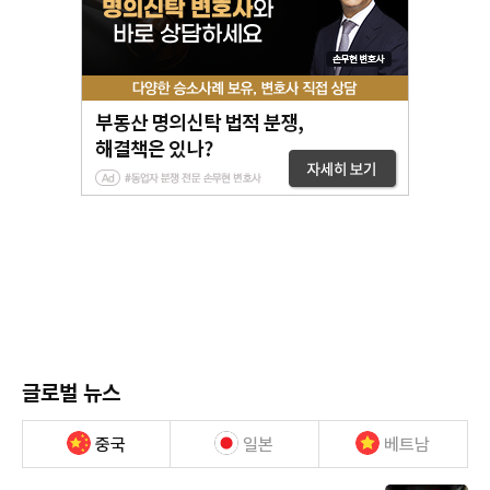
글로벌 뉴스
중국
일본
베트남