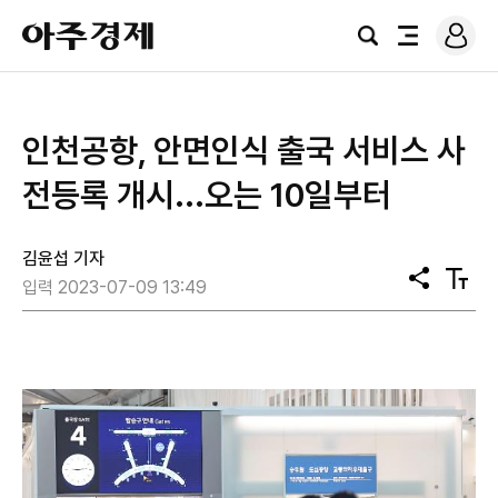
로
아
그
검
전
주
인
색
체
경
메
제
뉴
인천공항, 안면인식 출국 서비스 사
전등록 개시...오는 10일부터
김윤섭 기자
공
텍
입력 2023-07-09 13:49
유
스
트
크
기