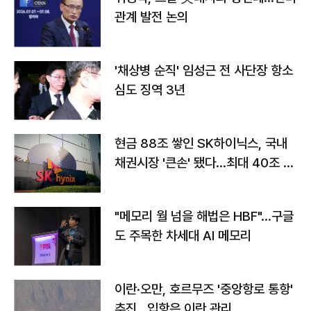
관계 발전 논의
'채상병 순직' 임성근 전 사단장 항소
심도 징역 3년
현금 88조 쌓인 SK하이닉스, 국내
채권시장 '큰손' 됐다…최대 40조 투
자
"메모리 월 넘을 해법은 HBF"…구글
도 주목한 차세대 AI 메모리
이란·오만, 호르무즈 '중앙항로 통항'
추진…입항은 이란 관리