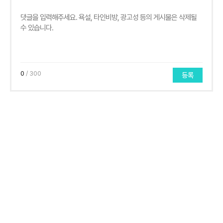
0
/ 300
등록