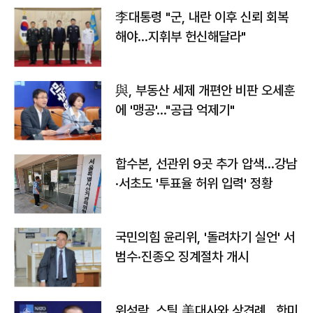
李대통령 "군, 내란 이후 신뢰 회복
해야…지휘부 헌신해달라"
與, 부동산 세제 개편안 비판 오세훈
에 '맹공'…"공급 억제기"
합수본, 선관위 9곳 추가 압색…강남
·서초도 '투표율 허위 입력' 정황
국민의힘 윤리위, '돌려차기 실언' 서
범수·진종오 징계절차 개시
위성락, 스틸 美대사와 상견례…한미