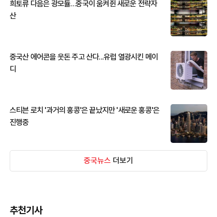
희토류 다음은 광모듈…중국이 움켜쥔 새로운 전략자
산
중국산 에어콘을 웃돈 주고 산다...유럽 열광시킨 메이
디
스티븐 로치 '과거의 홍콩'은 끝났지만 '새로운 홍콩'은
진행중
중국뉴스
더보기
추천기사