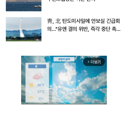
靑, 北 탄도미사일에 안보실 긴급회
의…"유엔 결의 위반, 즉각 중단 촉
구"
더보기
arrow_forward_ios
Unmute