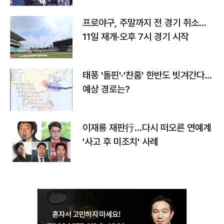
프로야구, 주말까지 전 경기 취소…
11일 재개·오후 7시 경기 시작
태풍 '돌핀'·'찬홈' 한반도 빗겨간다…
예상 경로는?
이재룡 재판行…다시 떠오른 연예계
'사고 후 미조치' 사례