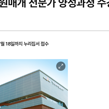
원매개 전문가 양성과정 수
 7월 18일까지 누리집서 접수
이
미
지
확
대