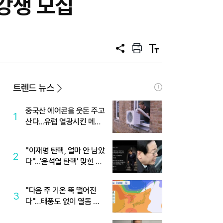
강생 모집
공
프
텍
유
린
스
트
트
크
기
트렌드 뉴스
중국산 에어콘을 웃돈 주고
1
산다...유럽 열광시킨 메이
디
"이재명 탄핵, 얼마 안 남았
2
다"...'윤석열 탄핵' 맞힌 무
당, '성지글' 등장
"다음 주 기온 뚝 떨어진
3
다"…태풍도 없이 열돔 박
살 낸 '이것'