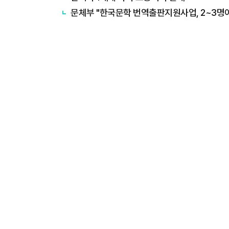
​문체부 "한국문학 번역출판지원사업, 2~3명