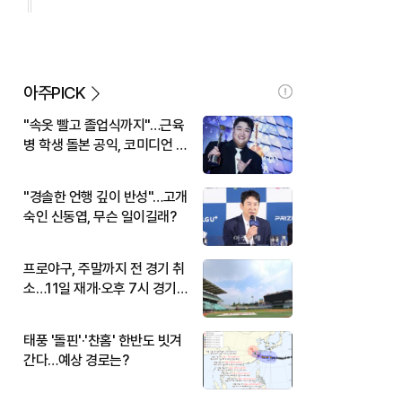
아주PICK
"속옷 빨고 졸업식까지"…근육
병 학생 돌본 공익, 코미디언 김
규원이었다
"경솔한 언행 깊이 반성"…고개
숙인 신동엽, 무슨 일이길래?
프로야구, 주말까지 전 경기 취
소…11일 재개·오후 7시 경기
시작
태풍 '돌핀'·'찬홈' 한반도 빗겨
간다…예상 경로는?