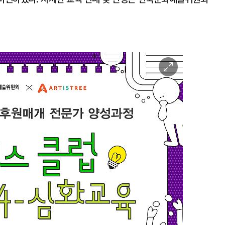
이
미
지
확
대