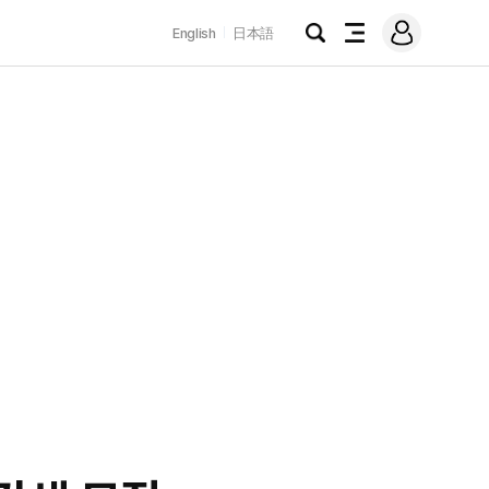
로
English
日本語
그
검
전
인
색
체
메
뉴