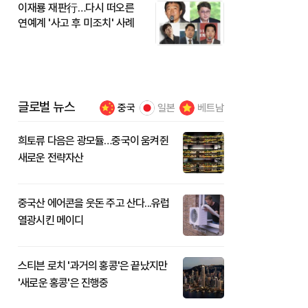
이재룡 재판行…다시 떠오른
연예계 '사고 후 미조치' 사례
글로벌 뉴스
중국
일본
베트남
희토류 다음은 광모듈…중국이 움켜쥔
새로운 전략자산
중국산 에어콘을 웃돈 주고 산다...유럽
열광시킨 메이디
스티븐 로치 '과거의 홍콩'은 끝났지만
'새로운 홍콩'은 진행중