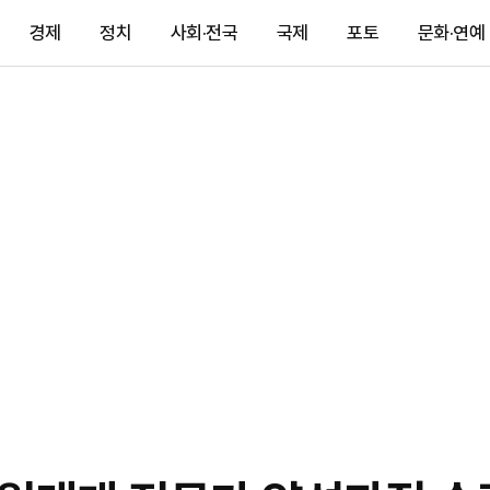
경제
정치
사회·전국
국제
포토
문화·연예