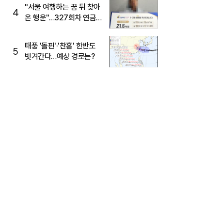
"서울 여행하는 꿈 뒤 찾아
4
온 행운"…327회차 연금
복권720+ 당첨번호조회
주목
태풍 '돌핀'·'찬홈' 한반도
5
빗겨간다…예상 경로는?