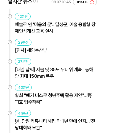
실시간 뉴스
08.07 18:45
UPDATE
12분전
예술로 연 '마음의 문'…달성군, 예술 융합형 장
애인식개선 교육 실시
29분전
[인사] 해양수산부
37분전
[내일 날씨] 서울 낮 35도 무더위 계속…동해
안 최대 150㎜ 폭우
40분전
황희 "폐기 버스로 청년주택 활용 제안"…野
"1호 입주하라"
41분전
與, 당원 커뮤니티 해킹 약 1년 만에 인지…"전
당대회와 무관"