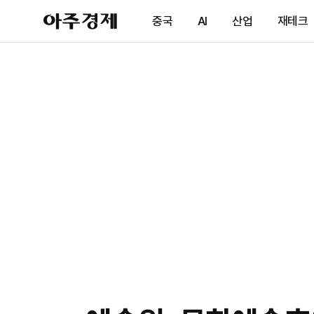
아
중국
AI
산업
재테크
주
경
제