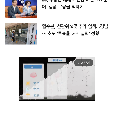
에 '맹공'…"공급 억제기"
합수본, 선관위 9곳 추가 압색…강남
·서초도 '투표율 허위 입력' 정황
더보기
arrow_forward_ios