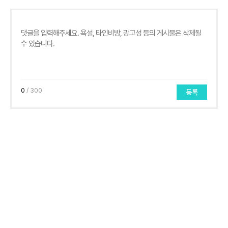
0
/ 300
등록