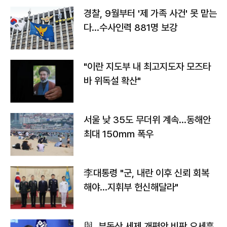
경찰, 9월부터 '제 가족 사건' 못 맡는
다…수사인력 881명 보강
"이란 지도부 내 최고지도자 모즈타
바 위독설 확산"
서울 낮 35도 무더위 계속…동해안
최대 150㎜ 폭우
李대통령 "군, 내란 이후 신뢰 회복
해야…지휘부 헌신해달라"
與, 부동산 세제 개편안 비판 오세훈