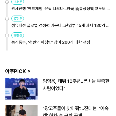
14분전
관세전쟁 '엔드게임' 윤곽 나오나…한국 新통상정책 교두보 활
용해야
17분전
섬유패션 글로벌 경쟁력 키운다…산업부 15개 과제 180억 지
원
18분전
농식품부, '천원의 아침밥' 참여 200개 대학 선정
아주PICK >
임영웅, 데뷔 10주년…"난 늘 부족한
사람이었다"
"광고주들이 찾아줘"…진태현, '이숙
캠' 하차 후 근황 공개