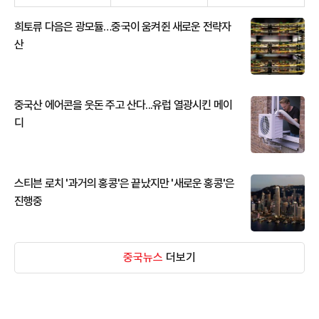
희토류 다음은 광모듈…중국이 움켜쥔 새로운 전략자
산
중국산 에어콘을 웃돈 주고 산다...유럽 열광시킨 메이
디
스티븐 로치 '과거의 홍콩'은 끝났지만 '새로운 홍콩'은
진행중
중국뉴스
더보기