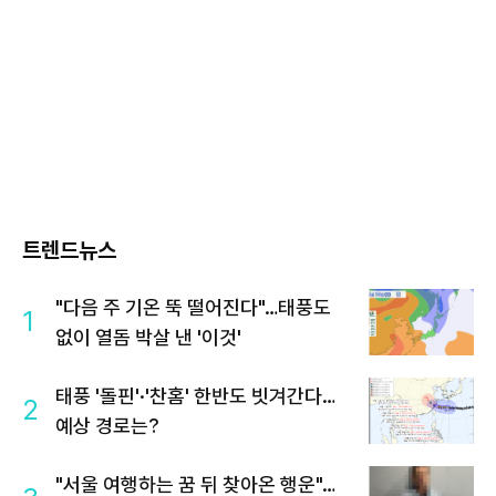
트렌드뉴스
"다음 주 기온 뚝 떨어진다"…태풍도
1
없이 열돔 박살 낸 '이것'
태풍 '돌핀'·'찬홈' 한반도 빗겨간다…
2
예상 경로는?
"서울 여행하는 꿈 뒤 찾아온 행운"…