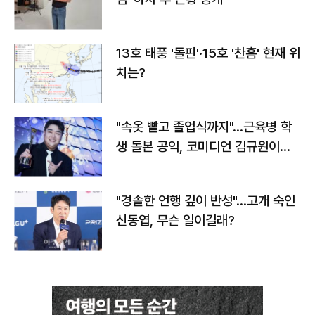
13호 태풍 '돌핀'·15호 '찬홈' 현재 위
치는?
"속옷 빨고 졸업식까지"…근육병 학
생 돌본 공익, 코미디언 김규원이었
다
"경솔한 언행 깊이 반성"…고개 숙인
신동엽, 무슨 일이길래?