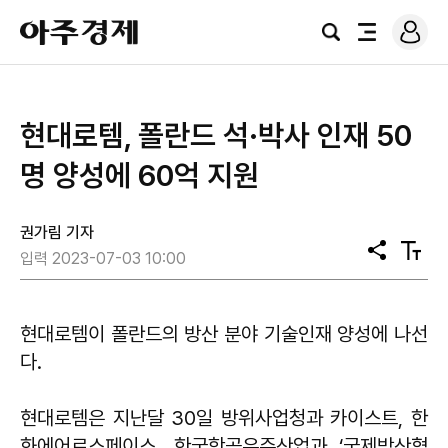
로
아
그
검
전
주
인
색
체
경
메
제
뉴
현대로템, 폴란드 석·박사 인재 50
명 양성에 60억 지원
권가림 기자
공
텍
입력 2023-07-03 10:00
유
스
트
크
기
현대로템이 폴란드의 방산 분야 기술인재 양성에 나선
다.
현대로템은 지난달 30일 방위사업청과 카이스트, 한
화에어로스페이스, 한국항공우주산업과 ‘국제방산협