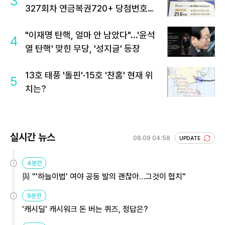
3
327회차 연금복권720+ 당첨번호조
회 주목
"이재명 탄핵, 얼마 안 남았다"...'윤석
4
열 탄핵' 맞힌 무당, '성지글' 등장
13호 태풍 '돌핀'·15호 '찬홈' 현재 위
5
치는?
실시간 뉴스
08.09 04:58
UPDATE
4분전
與 "'하늘이법' 여야 공동 발의 괜찮아…그것이 협치"
9분전
'캐시딜' 캐시워크 돈 버는 퀴즈, 정답은?