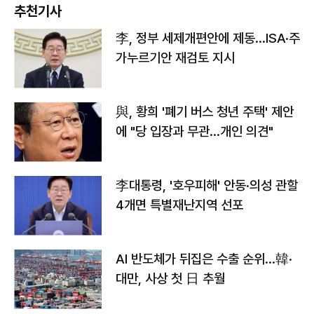
추천기사
李, 정부 세제개편안에 제동…ISA·주
가누르기안 재검토 지시
與, 황희 '폐기 버스 청년 주택' 제안
에 "당 입장과 무관…개인 의견"
李대통령, '호우피해' 안동·의성 관할
4개면 특별재난지역 선포
AI 반도체가 뒤집은 수출 순위…韓·
대만, 사상 첫 日 추월