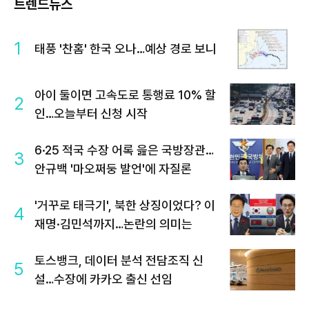
트렌드뉴스
1
태풍 '찬홈' 한국 오나…예상 경로 보니
아이 둘이면 고속도로 통행료 10% 할
2
인…오늘부터 신청 시작
6·25 적국 수장 어록 읊은 국방장관…
3
안규백 '마오쩌둥 발언'에 자질론
'거꾸로 태극기', 북한 상징이었다? 이
4
재명·김민석까지…논란의 의미는
토스뱅크, 데이터 분석 전담조직 신
5
설…수장에 카카오 출신 선임