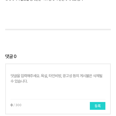
댓글
0
0
/ 300
등록