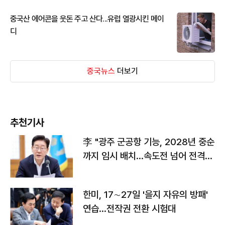
중국산 에어콘을 웃돈 주고 산다...유럽 열광시킨 메이
디
중국뉴스
더보기
추천기사
李 "광주 군공항 기능, 2028년 중순
까지 임시 배치…속도전 넘어 전격
전"
한미, 17∼27일 '을지 자유의 방패'
연습…전작권 전환 시험대