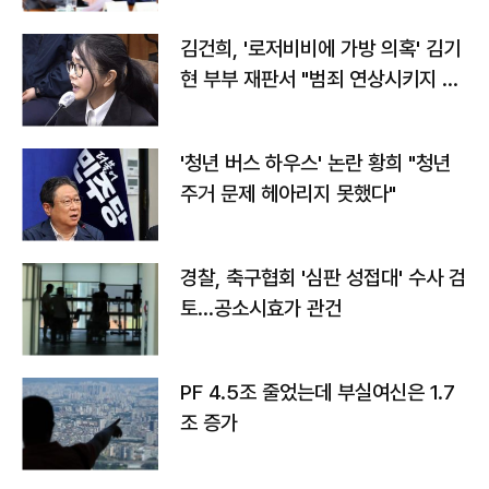
김건희, '로저비비에 가방 의혹' 김기
현 부부 재판서 "범죄 연상시키지 말
라"
'청년 버스 하우스' 논란 황희 "청년
주거 문제 헤아리지 못했다"
경찰, 축구협회 '심판 성접대' 수사 검
토…공소시효가 관건
PF 4.5조 줄었는데 부실여신은 1.7
조 증가