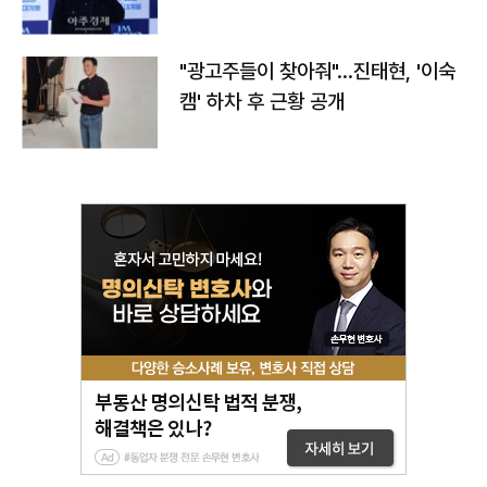
"광고주들이 찾아줘"…진태현, '이숙
캠' 하차 후 근황 공개