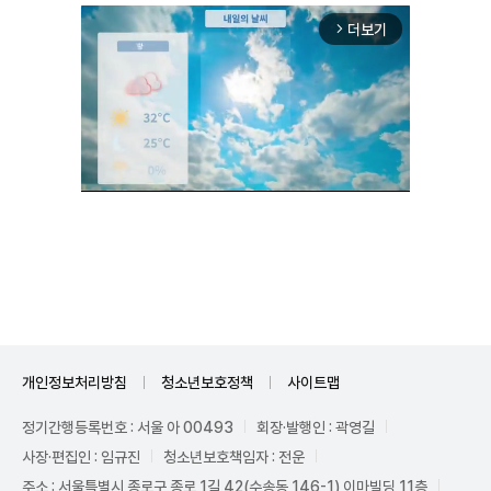
더보기
arrow_forward_ios
Unmute
개인정보처리방침
청소년보호정책
사이트맵
정기간행등록번호 : 서울 아 00493
회장·발행인 : 곽영길
사장·편집인 : 임규진
청소년보호책임자 : 전운
주소 : 서울특별시 종로구 종로 1길 42(수송동 146-1) 이마빌딩 11층