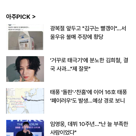
아주PICK >
광복절 앞두고 "김구는 빨갱이"…서
울우유 불매 주장에 황당
'거꾸로 태극기'에 분노한 김희철, 결
국 사과…"제 잘못"
태풍 '돌핀'·'찬홈'에 이어 16호 태풍
'페이러우'도 발생…예상 경로 보니
임영웅, 데뷔 10주년…"난 늘 부족한
사람이었다"