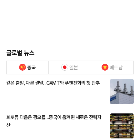
글로벌 뉴스
중국
일본
베트남
같은 출발, 다른 결말...CXMT와 푸젠진화의 첫 단추
희토류 다음은 광모듈…중국이 움켜쥔 새로운 전략자
산