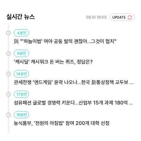
실시간 뉴스
08.10 19:05
UPDATE
4분전
與 "'하늘이법' 여야 공동 발의 괜찮아…그것이 협치"
9분전
'캐시딜' 캐시워크 돈 버는 퀴즈, 정답은?
14분전
관세전쟁 '엔드게임' 윤곽 나오나…한국 新통상정책 교두보 활
용해야
17분전
섬유패션 글로벌 경쟁력 키운다…산업부 15개 과제 180억 지
원
18분전
농식품부, '천원의 아침밥' 참여 200개 대학 선정