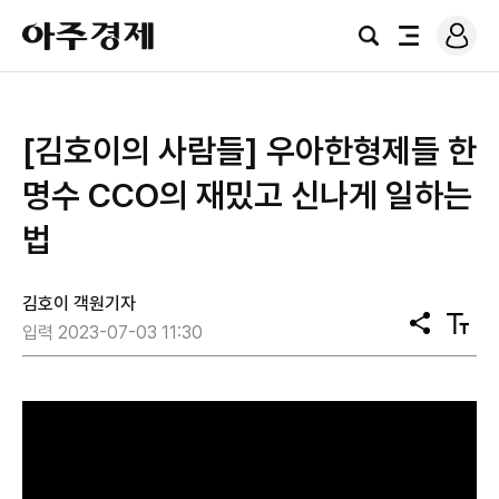
로
아
그
검
전
주
인
색
체
경
메
제
뉴
[김호이의 사람들] 우아한형제들 한
명수 CCO의 재밌고 신나게 일하는
법
김호이 객원기자
공
텍
입력 2023-07-03 11:30
유
스
트
크
기