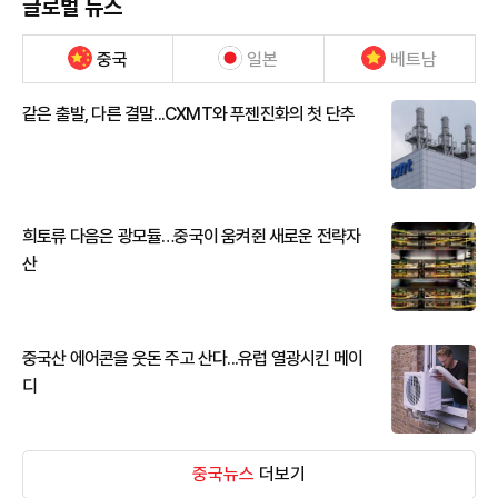
글로벌 뉴스
중국
일본
베트남
같은 출발, 다른 결말...CXMT와 푸젠진화의 첫 단추
희토류 다음은 광모듈…중국이 움켜쥔 새로운 전략자
산
중국산 에어콘을 웃돈 주고 산다...유럽 열광시킨 메이
디
중국뉴스
더보기