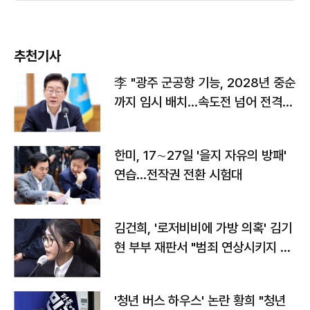
추천기사
李 "광주 군공항 기능, 2028년 중순
까지 임시 배치…속도전 넘어 전격
전"
한미, 17∼27일 '을지 자유의 방패'
연습…전작권 전환 시험대
김건희, '로저비비에 가방 의혹' 김기
현 부부 재판서 "범죄 연상시키지 말
라"
'청년 버스 하우스' 논란 황희 "청년