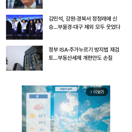
김민석, 강원·경북서 정청래에 신
승…부울경·대구 제외 모두 웃었다
정부 ISA·주가누르기 방지법 재검
토…부동산세제 개편안도 손질
더보기
arrow_forward_ios