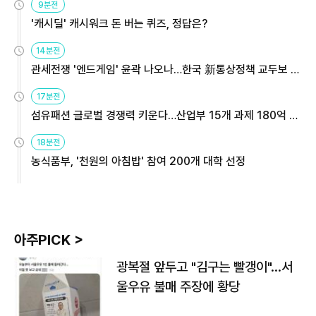
9분전
'캐시딜' 캐시워크 돈 버는 퀴즈, 정답은?
14분전
관세전쟁 '엔드게임' 윤곽 나오나…한국 新통상정책 교두보 활
용해야
17분전
섬유패션 글로벌 경쟁력 키운다…산업부 15개 과제 180억 지
원
18분전
농식품부, '천원의 아침밥' 참여 200개 대학 선정
아주PICK >
광복절 앞두고 "김구는 빨갱이"…서
울우유 불매 주장에 황당