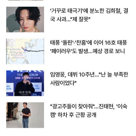
'거꾸로 태극기'에 분노한 김희철, 결
국 사과…"제 잘못"
태풍 '돌핀'·'찬홈'에 이어 16호 태풍
'페이러우'도 발생…예상 경로 보니
임영웅, 데뷔 10주년…"난 늘 부족한
사람이었다"
"광고주들이 찾아줘"…진태현, '이숙
캠' 하차 후 근황 공개