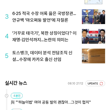
6·25 적국 수장 어록 읊은 국방장관…
3
안규백 '마오쩌둥 발언'에 자질론
'거꾸로 태극기', 북한 상징이었다? 이
4
재명·김민석까지…논란의 의미는
토스뱅크, 데이터 분석 전담조직 신
5
설…수장에 카카오 출신 선임
실시간 뉴스
08.10 21:12
UPDATE
4분전
與 "'하늘이법' 여야 공동 발의 괜찮아…그것이 협치"