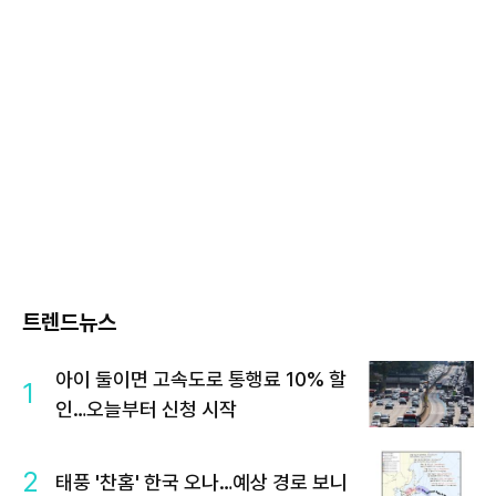
트렌드뉴스
아이 둘이면 고속도로 통행료 10% 할
1
인…오늘부터 신청 시작
2
태풍 '찬홈' 한국 오나…예상 경로 보니