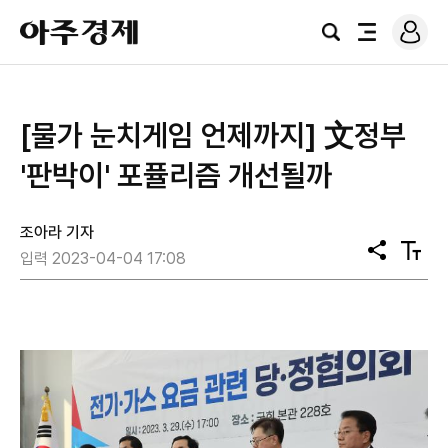
로
아
그
검
전
주
인
색
체
경
메
제
뉴
[물가 눈치게임 언제까지] 文정부
'판박이' 포퓰리즘 개선될까
조아라 기자
공
텍
입력 2023-04-04 17:08
유
스
트
크
기