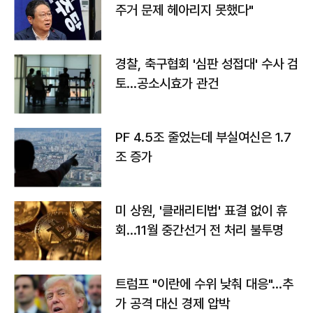
주거 문제 헤아리지 못했다"
경찰, 축구협회 '심판 성접대' 수사 검
토…공소시효가 관건
PF 4.5조 줄었는데 부실여신은 1.7
조 증가
미 상원, '클래리티법' 표결 없이 휴
회…11월 중간선거 전 처리 불투명
트럼프 "이란에 수위 낮춰 대응"…추
가 공격 대신 경제 압박