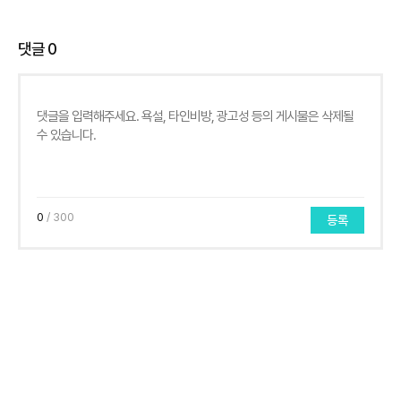
댓글
0
0
/ 300
등록