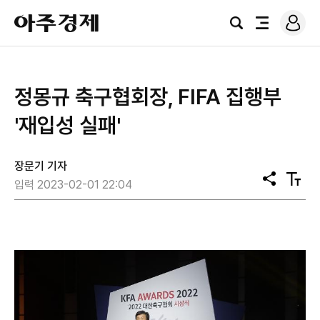
로
아
그
검
전
주
인
색
체
경
메
제
뉴
정몽규 축구협회장, FIFA 집행부
'재입성 실패'
장문기 기자
공
텍
입력 2023-02-01 22:04
유
스
트
크
기