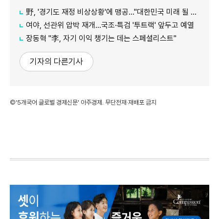
野, '경기도 재정 비상상황'에 맹공…"대한민국 미래 될 수도"
여야, 선관위 압박 재개…국조·특검 '투트랙' 앞두고 예열
장동혁 "李, 자기 이익 챙기는 데는 스페셜리스트"
기자의 다른기사
©'5개국어 글로벌 경제신문' 아주경제. 무단전재·재배포 금지