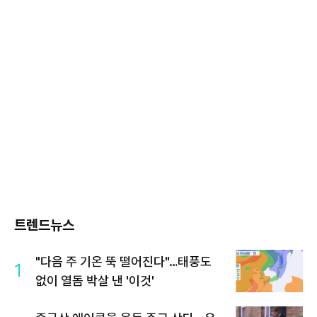
트렌드뉴스
"다음 주 기온 뚝 떨어진다"…태풍도
1
없이 열돔 박살 낸 '이것'