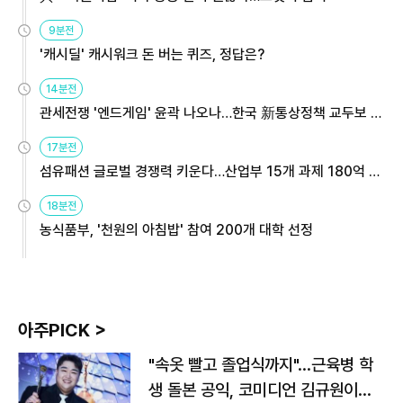
9분전
'캐시딜' 캐시워크 돈 버는 퀴즈, 정답은?
14분전
관세전쟁 '엔드게임' 윤곽 나오나…한국 新통상정책 교두보 활
용해야
17분전
섬유패션 글로벌 경쟁력 키운다…산업부 15개 과제 180억 지
원
18분전
농식품부, '천원의 아침밥' 참여 200개 대학 선정
아주PICK >
"속옷 빨고 졸업식까지"…근육병 학
생 돌본 공익, 코미디언 김규원이었