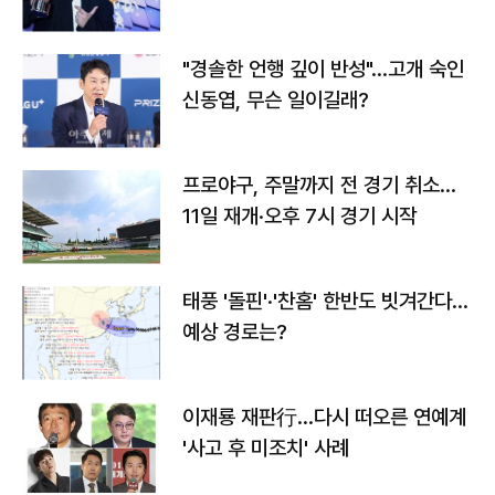
다
"경솔한 언행 깊이 반성"…고개 숙인
신동엽, 무슨 일이길래?
프로야구, 주말까지 전 경기 취소…
11일 재개·오후 7시 경기 시작
태풍 '돌핀'·'찬홈' 한반도 빗겨간다…
예상 경로는?
이재룡 재판行…다시 떠오른 연예계
'사고 후 미조치' 사례