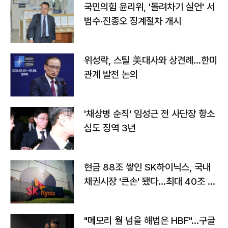
국민의힘 윤리위, '돌려차기 실언' 서
범수·진종오 징계절차 개시
위성락, 스틸 美대사와 상견례…한미
관계 발전 논의
'채상병 순직' 임성근 전 사단장 항소
심도 징역 3년
현금 88조 쌓인 SK하이닉스, 국내
채권시장 '큰손' 됐다…최대 40조 투
자
"메모리 월 넘을 해법은 HBF"…구글