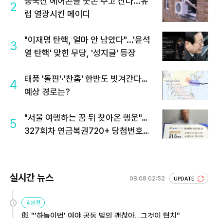
중국산 에어콘을 웃돈 주고 산다...유
2
럽 열광시킨 메이디
"이재명 탄핵, 얼마 안 남았다"...'윤석
3
열 탄핵' 맞힌 무당, '성지글' 등장
태풍 '돌핀'·'찬홈' 한반도 빗겨간다…
4
예상 경로는?
"서울 여행하는 꿈 뒤 찾아온 행운"…
5
327회차 연금복권720+ 당첨번호조
회 주목
실시간 뉴스
08.08 02:52
UPDATE
4분전
與 "'하늘이법' 여야 공동 발의 괜찮아…그것이 협치"