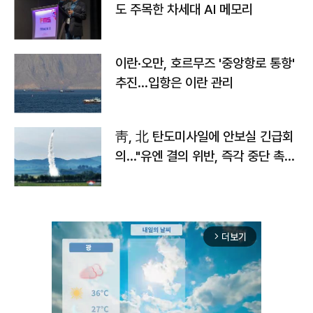
도 주목한 차세대 AI 메모리
이란·오만, 호르무즈 '중앙항로 통항'
추진…입항은 이란 관리
靑, 北 탄도미사일에 안보실 긴급회
의…"유엔 결의 위반, 즉각 중단 촉
구"
더보기
arrow_forward_ios