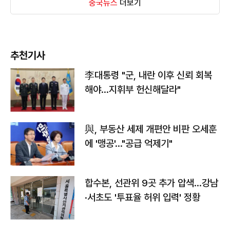
중국뉴스
더보기
추천기사
李대통령 "군, 내란 이후 신뢰 회복
해야…지휘부 헌신해달라"
與, 부동산 세제 개편안 비판 오세훈
에 '맹공'…"공급 억제기"
합수본, 선관위 9곳 추가 압색…강남
·서초도 '투표율 허위 입력' 정황