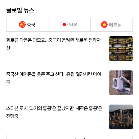
글로벌 뉴스
중국
일본
베트남
희토류 다음은 광모듈…중국이 움켜쥔 새로운 전략자
산
중국산 에어콘을 웃돈 주고 산다...유럽 열광시킨 메이
디
스티븐 로치 '과거의 홍콩'은 끝났지만 '새로운 홍콩'은
진행중