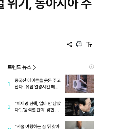
벌 위기, 동아시아 주
공
프
텍
유
린
스
트
트
크
기
트렌드 뉴스
중국산 에어콘을 웃돈 주고
1
산다...유럽 열광시킨 메이
디
"이재명 탄핵, 얼마 안 남았
2
다"...'윤석열 탄핵' 맞힌 무
당, '성지글' 등장
"서울 여행하는 꿈 뒤 찾아