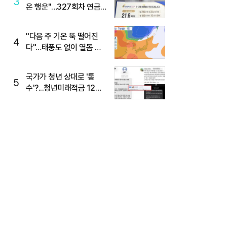
3
온 행운"…327회차 연금
복권720+ 당첨번호조회
주목
"다음 주 기온 뚝 떨어진
4
다"…태풍도 없이 열돔 박
살 낸 '이것'
국가가 청년 상대로 '통
5
수'?...청년미래적금 12%
준다더니 "응, 오류야"