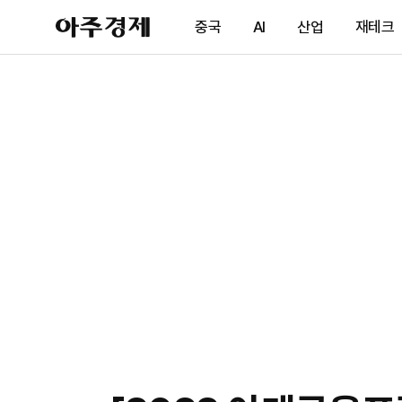
아
중국
AI
산업
재테크
주
경
제