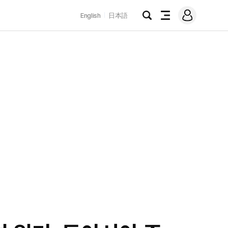
로
English
日本語
그
검
전
인
색
체
메
뉴