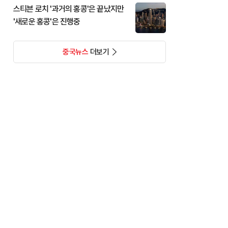
스티븐 로치 '과거의 홍콩'은 끝났지만
'새로운 홍콩'은 진행중
중국뉴스
더보기