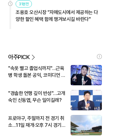
31분전
조용호 오산시장 "자매도시에서 제공하는 다
양한 할인 혜택 함께 챙겨보시길 바란다"
아주PICK
"속옷 빨고 졸업식까지"…근육
병 학생 돌본 공익, 코미디언 김
규원이었다
"경솔한 언행 깊이 반성"…고개
숙인 신동엽, 무슨 일이길래?
프로야구, 주말까지 전 경기 취
소…11일 재개·오후 7시 경기
시작