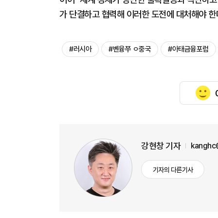
가 단결하고 협력해 이러한 도전에 대처해야 한
#러시아
#볜융쭈 ㅇ중국
#아태금융포럼
강현창 기자
kanghc
기자의 다른기사