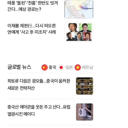
태풍 '돌핀'·'찬홈' 한반도 빗겨
간다…예상 경로는?
이재룡 재판行…다시 떠오른
연예계 '사고 후 미조치' 사례
글로벌 뉴스
중국
일본
베트남
희토류 다음은 광모듈…중국이 움켜쥔
새로운 전략자산
중국산 에어콘을 웃돈 주고 산다...유럽
열광시킨 메이디