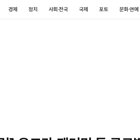
경제
정치
사회·전국
국제
포토
문화·연예