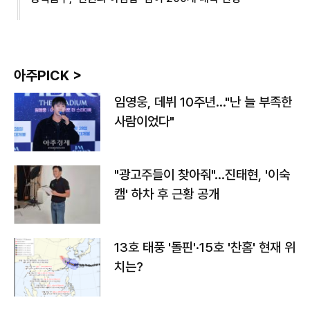
아주PICK >
임영웅, 데뷔 10주년…"난 늘 부족한
사람이었다"
"광고주들이 찾아줘"…진태현, '이숙
캠' 하차 후 근황 공개
13호 태풍 '돌핀'·15호 '찬홈' 현재 위
치는?