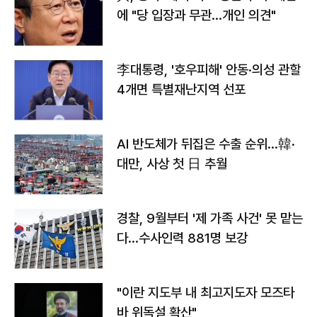
에 "당 입장과 무관…개인 의견"
李대통령, '호우피해' 안동·의성 관할
4개면 특별재난지역 선포
AI 반도체가 뒤집은 수출 순위…韓·
대만, 사상 첫 日 추월
경찰, 9월부터 '제 가족 사건' 못 맡는
다…수사인력 881명 보강
"이란 지도부 내 최고지도자 모즈타
바 위독설 확산"