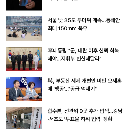
서울 낮 35도 무더위 계속…동해안
최대 150㎜ 폭우
李대통령 "군, 내란 이후 신뢰 회복
해야…지휘부 헌신해달라"
與, 부동산 세제 개편안 비판 오세훈
에 '맹공'…"공급 억제기"
합수본, 선관위 9곳 추가 압색…강남
·서초도 '투표율 허위 입력' 정황