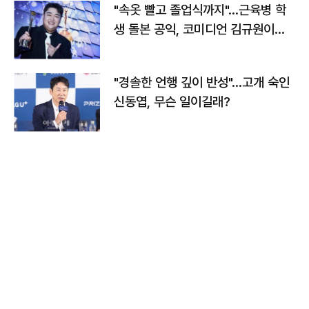
"속옷 빨고 졸업식까지"…근육병 학
생 돌본 공익, 코미디언 김규원이었
다
"경솔한 언행 깊이 반성"…고개 숙인
신동엽, 무슨 일이길래?