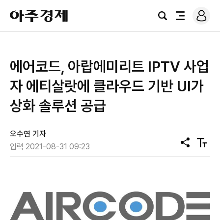
로
아
그
검
전
주
인
색
체
경
메
제
뉴
에어코드, 아랍에미리트 IPTV 사업
자 에티살랏에 클라우드 기반 UI가
상화 솔루션 공급
오수연 기자
공
텍
입력 2021-08-31 09:23
유
스
트
크
기