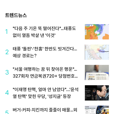
트렌드뉴스
"다음 주 기온 뚝 떨어진다"…태풍도
1
없이 열돔 박살 낸 '이것'
태풍 '돌핀'·'찬홈' 한반도 빗겨간다…
2
예상 경로는?
"서울 여행하는 꿈 뒤 찾아온 행운"…
3
327회차 연금복권720+ 당첨번호조
회 주목
"이재명 탄핵, 얼마 안 남았다"...'윤석
4
열 탄핵' 맞힌 무당, '성지글' 등장
버거·커피·치킨까지 줄줄이 매물…외
5