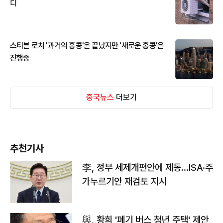
디
스티븐 로치 '과거의 홍콩'은 끝났지만 '새로운 홍콩'은
진행중
중국뉴스
더보기
추천기사
李, 정부 세제개편안에 제동…ISA·주
가누르기안 재검토 지시
與, 황희 '폐기 버스 청년 주택' 제안