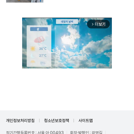
더보기
arrow_forward_ios
Unmute
개인정보처리방침
청소년보호정책
사이트맵
정기간행등록번호 : 서울 아 00493
회장·발행인 : 곽영길