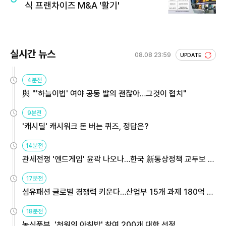
식 프랜차이즈 M&A '활기'
실시간 뉴스
08.08 23:59
UPDATE
4분전
與 "'하늘이법' 여야 공동 발의 괜찮아…그것이 협치"
9분전
'캐시딜' 캐시워크 돈 버는 퀴즈, 정답은?
14분전
관세전쟁 '엔드게임' 윤곽 나오나…한국 新통상정책 교두보 활
용해야
17분전
섬유패션 글로벌 경쟁력 키운다…산업부 15개 과제 180억 지
원
18분전
농식품부, '천원의 아침밥' 참여 200개 대학 선정