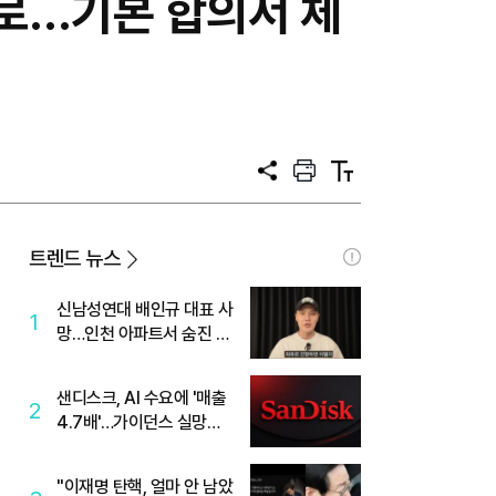
로…기본 합의서 체
공
프
텍
유
린
스
트
트
크
기
트렌드 뉴스
신남성연대 배인규 대표 사
1
망…인천 아파트서 숨진 채
발견
샌디스크, AI 수요에 '매출
2
4.7배'…가이던스 실망에
'주가는 하락'
"이재명 탄핵, 얼마 안 남았