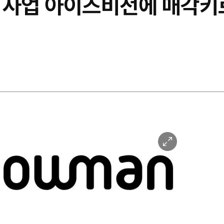
 사업 아이즈비전에 매각키
이
미
지
확
대