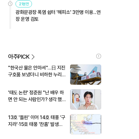
21분전
광화문광장 폭염 쉼터 '해피소' 3만명 이용...연
장 운영 검토
아주PICK
"한국산 물은 안마셔"…日 지진
구호품 보냈더니 비하한 누리
꾼
'태도 논란' 정준원 "난 배우 하
면 안 되는 사람인가? 생각 했
다"
13호 '돌핀' 이어 14호 태풍 '구
지라'·15호 태풍 '찬홈' 발생…
현재 위치와 이동경로는?