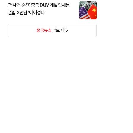
'역사적 순간' 중국 DUV 개발업체는
설립 3년된 '아이성나'
중국뉴스
더보기