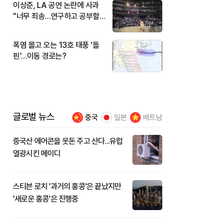
이상준, LA 공연 논란에 사과
"너무 죄송…연구하고 공부할
것"
폭염 몰고 오는 13호 태풍 '돌
핀'…이동 경로는?
글로벌 뉴스
중국
일본
베트남
중국산 에어콘을 웃돈 주고 산다...유럽
열광시킨 메이디
스티븐 로치 '과거의 홍콩'은 끝났지만
'새로운 홍콩'은 진행중