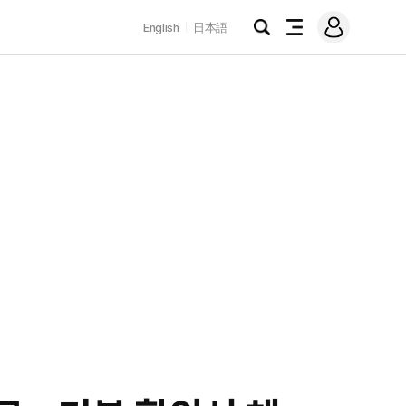
로
English
日本語
그
검
전
인
색
체
메
뉴