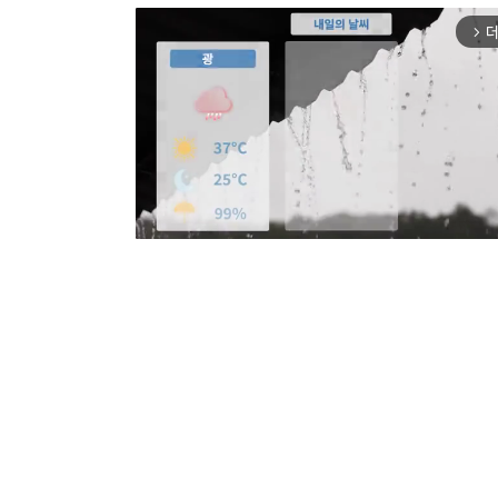
더
arrow_forward_ios
Mut