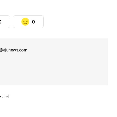
0
0
l@ajunews.com
포 금지