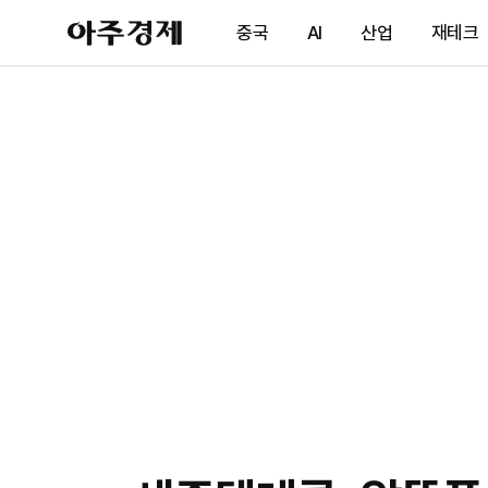
아
중국
AI
산업
재테크
주
경
제