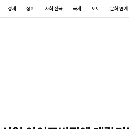
경제
정치
사회·전국
국제
포토
문화·연예