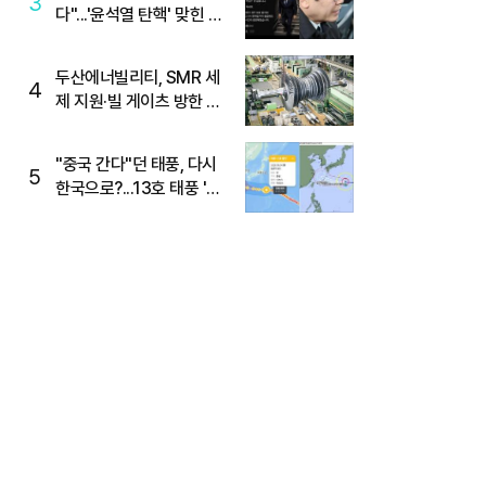
3
다"...'윤석열 탄핵' 맞힌 무
당, '성지글' 등장
두산에너빌리티, SMR 세
4
제 지원·빌 게이츠 방한 기
대에 5%대 강세
"중국 간다"던 태풍, 다시
5
한국으로?...13호 태풍 '돌
핀' 방향 급전환