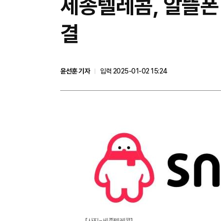
세종텔레콤, 알뜰폰
결
윤선훈 기자
입력 2025-01-02 15:24