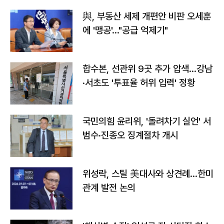
與, 부동산 세제 개편안 비판 오세훈
에 '맹공'…"공급 억제기"
합수본, 선관위 9곳 추가 압색…강남
·서초도 '투표율 허위 입력' 정황
국민의힘 윤리위, '돌려차기 실언' 서
범수·진종오 징계절차 개시
위성락, 스틸 美대사와 상견례…한미
관계 발전 논의