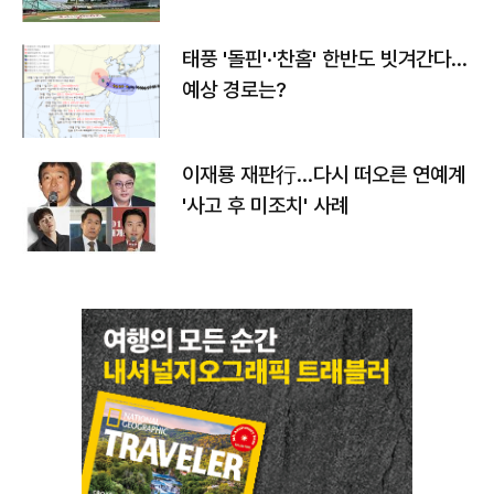
태풍 '돌핀'·'찬홈' 한반도 빗겨간다…
예상 경로는?
이재룡 재판行…다시 떠오른 연예계
'사고 후 미조치' 사례