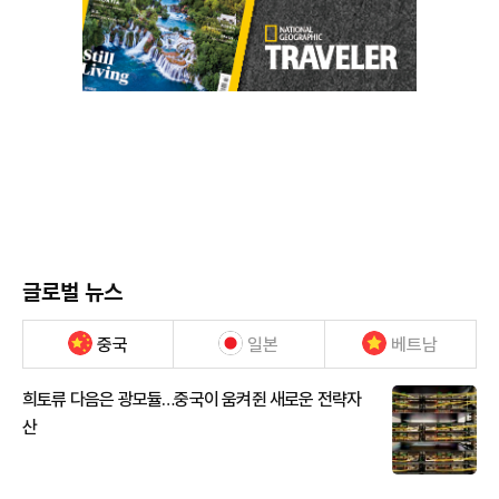
글로벌 뉴스
중국
일본
베트남
희토류 다음은 광모듈…중국이 움켜쥔 새로운 전략자
산