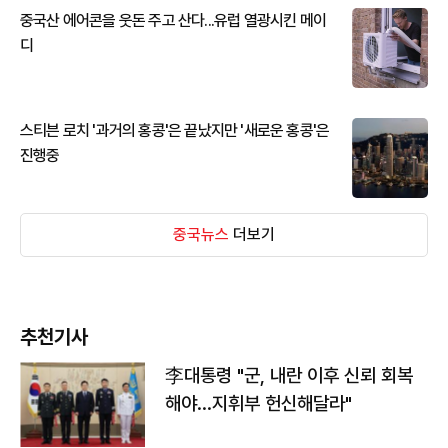
중국산 에어콘을 웃돈 주고 산다...유럽 열광시킨 메이
디
스티븐 로치 '과거의 홍콩'은 끝났지만 '새로운 홍콩'은
진행중
중국뉴스
더보기
추천기사
李대통령 "군, 내란 이후 신뢰 회복
해야…지휘부 헌신해달라"