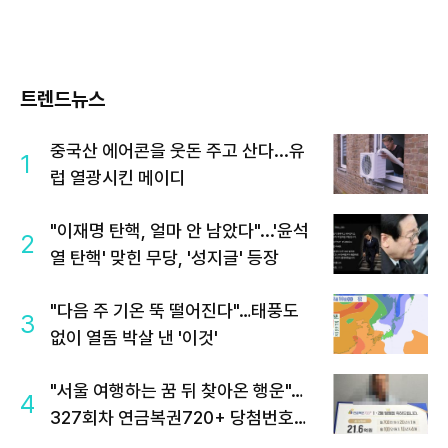
트렌드뉴스
중국산 에어콘을 웃돈 주고 산다...유
1
럽 열광시킨 메이디
"이재명 탄핵, 얼마 안 남았다"...'윤석
2
열 탄핵' 맞힌 무당, '성지글' 등장
"다음 주 기온 뚝 떨어진다"…태풍도
3
없이 열돔 박살 낸 '이것'
"서울 여행하는 꿈 뒤 찾아온 행운"…
4
327회차 연금복권720+ 당첨번호조
회 주목