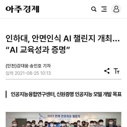
로
아
그
검
전
주
인
색
체
경
메
제
뉴
인하대, 안면인식 AI 챌린지 개최...
“AI 교육성과 증명”
(인천)강대웅·송인호 기자
공
텍
입력 2021-08-25 10:13
유
스
트
크
기
인공지능융합연구센터, 신원증명 인공지능 모델 개발 목표