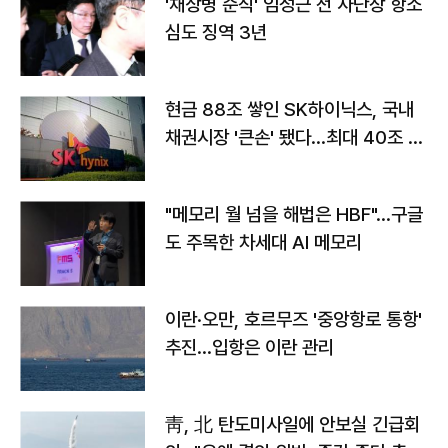
'채상병 순직' 임성근 전 사단장 항소
심도 징역 3년
현금 88조 쌓인 SK하이닉스, 국내
채권시장 '큰손' 됐다…최대 40조 투
자
"메모리 월 넘을 해법은 HBF"…구글
도 주목한 차세대 AI 메모리
이란·오만, 호르무즈 '중앙항로 통항'
추진…입항은 이란 관리
靑, 北 탄도미사일에 안보실 긴급회