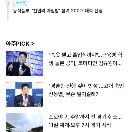
18분전
농식품부, '천원의 아침밥' 참여 200개 대학 선정
아주PICK >
"속옷 빨고 졸업식까지"…근육병 학
생 돌본 공익, 코미디언 김규원이었
다
"경솔한 언행 깊이 반성"…고개 숙인
신동엽, 무슨 일이길래?
프로야구, 주말까지 전 경기 취소…
11일 재개·오후 7시 경기 시작