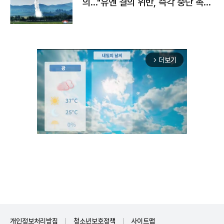
의…"유엔 결의 위반, 즉각 중단 촉
구"
더보기
arrow_forward_ios
Unmute
개인정보처리방침
청소년보호정책
사이트맵