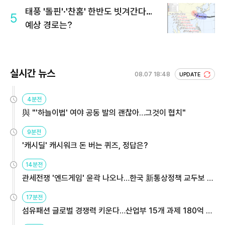
태풍 '돌핀'·'찬홈' 한반도 빗겨간다…
5
예상 경로는?
실시간 뉴스
08.07 18:48
UPDATE
4분전
與 "'하늘이법' 여야 공동 발의 괜찮아…그것이 협치"
9분전
'캐시딜' 캐시워크 돈 버는 퀴즈, 정답은?
14분전
관세전쟁 '엔드게임' 윤곽 나오나…한국 新통상정책 교두보 활
용해야
17분전
섬유패션 글로벌 경쟁력 키운다…산업부 15개 과제 180억 지
원