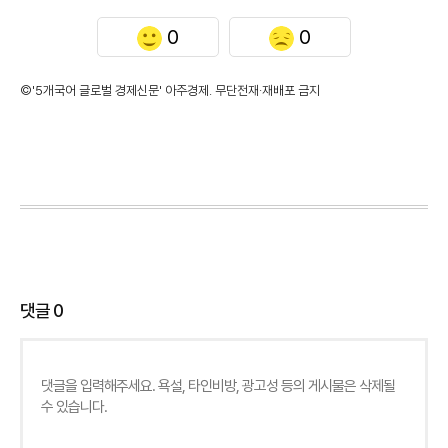
0
0
©'5개국어 글로벌 경제신문' 아주경제. 무단전재·재배포 금지
댓글
0